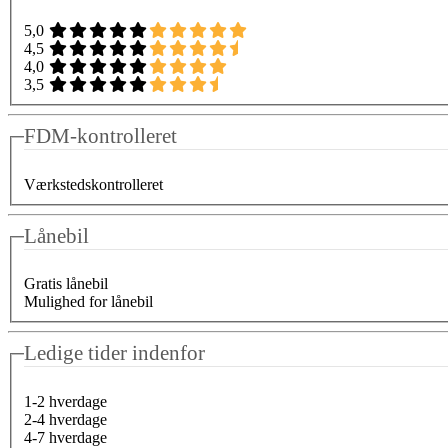
5,0
4,5
4,0
3,5
FDM-kontrolleret
Værkstedskontrolleret
Lånebil
Gratis lånebil
Mulighed for lånebil
Ledige tider indenfor
1-2 hverdage
2-4 hverdage
4-7 hverdage