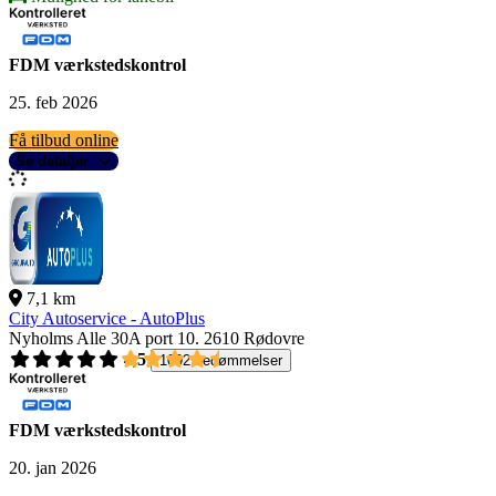
FDM værkstedskontrol
25. feb 2026
Få tilbud online
Se detaljer
7,1 km
City Autoservice - AutoPlus
Nyholms Alle 30A port 10.
2610 Rødovre
4,5
1092 bedømmelser
FDM værkstedskontrol
20. jan 2026