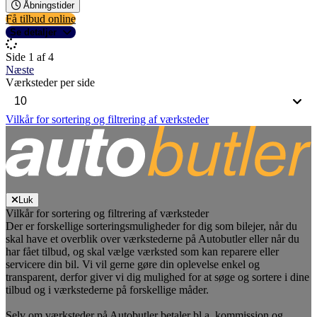
Åbningstider
Få tilbud online
Se detaljer
Side 1 af 4
Næste
Værksteder per side
Vilkår for sortering og filtrering af værksteder
Luk
Vilkår for sortering og filtrering af værksteder
Der er forskellige sorteringsmuligheder for dig som bilejer, når du
skal have et overblik over værkstederne på Autobutler eller når du
har fået tilbud, og skal vælge værksted som kan reparere eller
servicere din bil. Vi vil gerne gøre din oplevelse enkel og
transparent, derfor giver vi dig mulighed for at søge og sortere i dine
tilbud og i værkstederne på forskellige måder.
Selv om værksteder på Autobutler betaler bl.a. kommission og