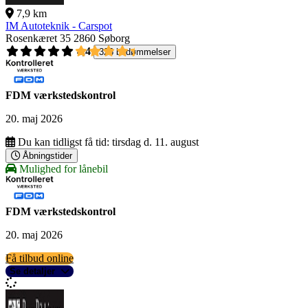
7,9 km
IM Autoteknik - Carspot
Rosenkæret 35
2860 Søborg
4,4
326 bedømmelser
FDM værkstedskontrol
20. maj 2026
Du kan tidligst få tid:
tirsdag d. 11. august
Åbningstider
Mulighed for lånebil
FDM værkstedskontrol
20. maj 2026
Få tilbud online
Se detaljer