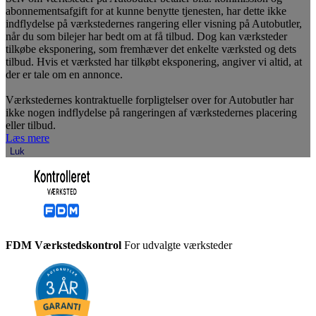
abonnementsafgift for at kunne benytte tjenesten, har dette ikke
indflydelse på værkstedernes rangering eller visning på Autobutler,
når du som bilejer har bedt om at få tilbud. Dog kan værksteder
tilkøbe eksponering, som fremhæver det enkelte værksted og dets
tilbud. Hvis et værksted har tilkøbt eksponering, angiver vi altid, at
der er tale om en annonce.
Værkstedernes kontraktuelle forpligtelser over for Autobutler har
ikke nogen indflydelse på rangeringen af værkstedernes placering
eller tilbud.
Læs mere
Luk
FDM Værkstedskontrol
For udvalgte værksteder