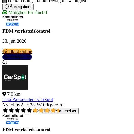
Du kan tidligst få tid:
fredag d. 14. august
Åbningstider
Mulighed for lånebil
FDM værkstedskontrol
23. jun 2026
Få tilbud online
Se detaljer
7,0 km
Thor Autocenter - CarSpot
Nyholms Alle 28
2610 Rødovre
4,5
1560 bedømmelser
FDM værkstedskontrol