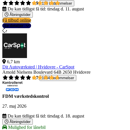
4,9
135 bedømmelser
Du kan tidligst få tid:
tirsdag d. 11. august
Åbningstider
Få tilbud online
Se detaljer
6,7 km
Dit Autoværksted | Hvidovre - CarSpot
Arnold Nielsens Boulevard 64B
2650 Hvidovre
4,7
1004 bedømmelser
FDM værkstedskontrol
27. maj 2026
Du kan tidligst få tid:
tirsdag d. 18. august
Åbningstider
Mulighed for lånebil