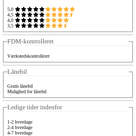
5,0
4,5
4,0
3,5
FDM-kontrolleret
Værkstedskontrolleret
Lånebil
Gratis lånebil
Mulighed for lånebil
Ledige tider indenfor
1-2 hverdage
2-4 hverdage
4-7 hverdage