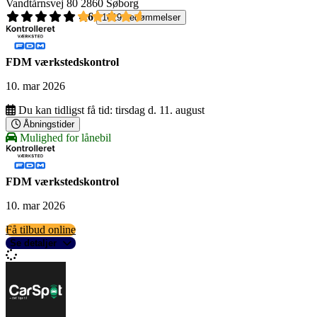
Vandtårnsvej 80
2860 Søborg
4,6
1619 bedømmelser
FDM værkstedskontrol
10. mar 2026
Du kan tidligst få tid:
tirsdag d. 11. august
Åbningstider
Mulighed for lånebil
FDM værkstedskontrol
10. mar 2026
Få tilbud online
Se detaljer