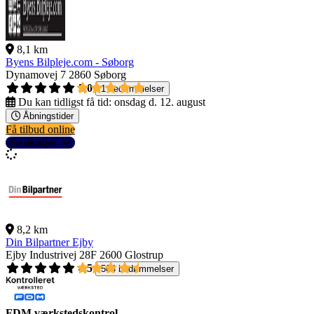
8,1 km
Byens Bilpleje.com - Søborg
Dynamovej 7
2860 Søborg
5,0
1 bedømmelser
Du kan tidligst få tid:
onsdag d. 12. august
Åbningstider
Få tilbud online
Se detaljer
8,2 km
Din Bilpartner Ejby
Ejby Industrivej 28F
2600 Glostrup
4,5
504 bedømmelser
FDM værkstedskontrol