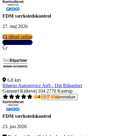
FDM værkstedskontrol
27. maj 2026
Få tilbud online
Se detaljer
6,8 km
Biløens Autoservice ApS - Din Bilpartner
Gammel Kirkevej 104
2770 Kastrup
4,4
517 bedømmelser
FDM værkstedskontrol
23. jun 2026