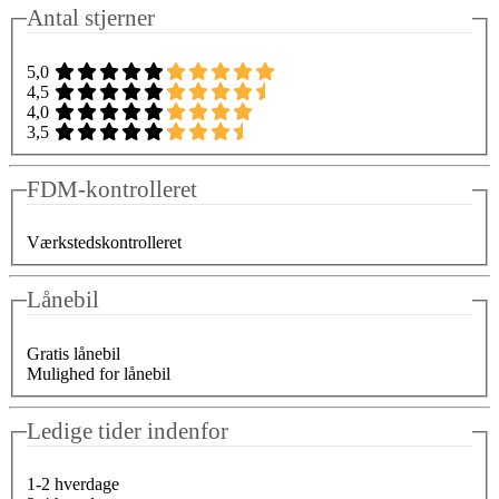
Antal stjerner
5,0
4,5
4,0
3,5
FDM-kontrolleret
Værkstedskontrolleret
Lånebil
Gratis lånebil
Mulighed for lånebil
Ledige tider indenfor
1-2 hverdage