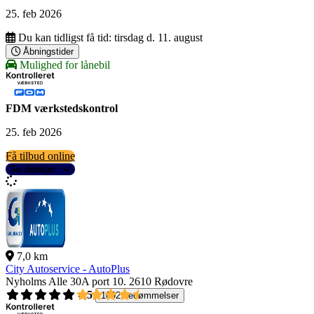
25. feb 2026
Du kan tidligst få tid:
tirsdag d. 11. august
Åbningstider
Mulighed for lånebil
FDM værkstedskontrol
25. feb 2026
Få tilbud online
Se detaljer
7,0 km
City Autoservice - AutoPlus
Nyholms Alle 30A port 10.
2610 Rødovre
4,5
1092 bedømmelser