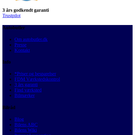
3 års godkendt garanti
Trustpilot
Autobutler
Om autobutler.dk
Presse
Kontakt
Info
*Priser og besparelser
FDM Værkstedskontrol
3 års garanti
Find værksted
Bilmærker
Bilråd
Blog
Bilens ABC
Bilens Wiki