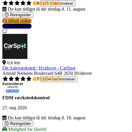
4,9
135 bedømmelser
Du kan tidligst få tid:
tirsdag d. 11. august
Åbningstider
Få tilbud online
Se detaljer
6,6 km
Dit Autoværksted | Hvidovre - CarSpot
Arnold Nielsens Boulevard 64B
2650 Hvidovre
4,7
1004 bedømmelser
FDM værkstedskontrol
27. maj 2026
Du kan tidligst få tid:
tirsdag d. 18. august
Åbningstider
Mulighed for lånebil