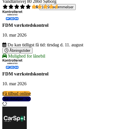
Vandtårnsvej 80
2860 Søborg
4,6
1619 bedømmelser
FDM værkstedskontrol
10. mar 2026
Du kan tidligst få tid:
tirsdag d. 11. august
Åbningstider
Mulighed for lånebil
FDM værkstedskontrol
10. mar 2026
Få tilbud online
Se detaljer