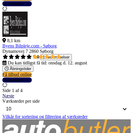
Se detaljer
8,1 km
Byens Bilpleje.com - Søborg
Dynamovej 7
2860 Søborg
5,0
1 bedømmelser
Du kan tidligst få tid:
onsdag d. 12. august
Åbningstider
Få tilbud online
Se detaljer
Side 1 af 4
Næste
Værksteder per side
Vilkår for sortering og filtrering af værksteder