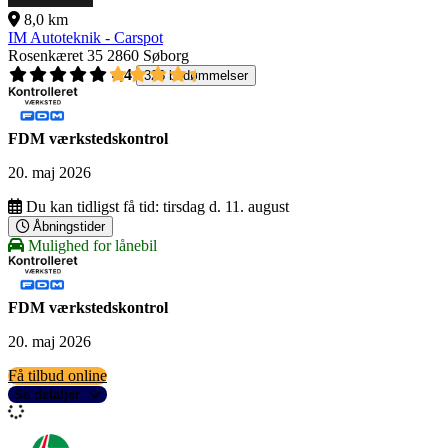
8,0 km
IM Autoteknik - Carspot
Rosenkæret 35
2860 Søborg
4,4
326 bedømmelser
FDM værkstedskontrol
20. maj 2026
Du kan tidligst få tid:
tirsdag d. 11. august
Åbningstider
Mulighed for lånebil
FDM værkstedskontrol
20. maj 2026
Få tilbud online
Se detaljer