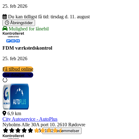
25. feb 2026
Du kan tidligst få tid:
tirsdag d. 11. august
Åbningstider
Mulighed for lånebil
FDM værkstedskontrol
25. feb 2026
Få tilbud online
Se detaljer
6,9 km
City Autoservice - AutoPlus
Nyholms Alle 30A port 10.
2610 Rødovre
4,5
1092 bedømmelser