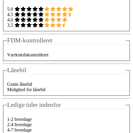
5,0
4,5
4,0
3,5
FDM-kontrolleret
Værkstedskontrolleret
Lånebil
Gratis lånebil
Mulighed for lånebil
Ledige tider indenfor
1-2 hverdage
2-4 hverdage
4-7 hverdage