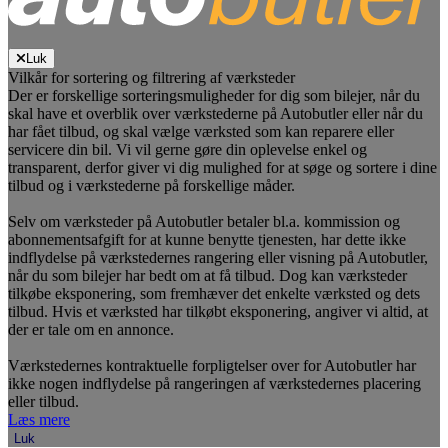
Luk
Vilkår for sortering og filtrering af værksteder
Der er forskellige sorteringsmuligheder for dig som bilejer, når du
skal have et overblik over værkstederne på Autobutler eller når du
har fået tilbud, og skal vælge værksted som kan reparere eller
servicere din bil. Vi vil gerne gøre din oplevelse enkel og
transparent, derfor giver vi dig mulighed for at søge og sortere i dine
tilbud og i værkstederne på forskellige måder.
Selv om værksteder på Autobutler betaler bl.a. kommission og
abonnementsafgift for at kunne benytte tjenesten, har dette ikke
indflydelse på værkstedernes rangering eller visning på Autobutler,
når du som bilejer har bedt om at få tilbud. Dog kan værksteder
tilkøbe eksponering, som fremhæver det enkelte værksted og dets
tilbud. Hvis et værksted har tilkøbt eksponering, angiver vi altid, at
der er tale om en annonce.
Værkstedernes kontraktuelle forpligtelser over for Autobutler har
ikke nogen indflydelse på rangeringen af værkstedernes placering
eller tilbud.
Læs mere
Luk