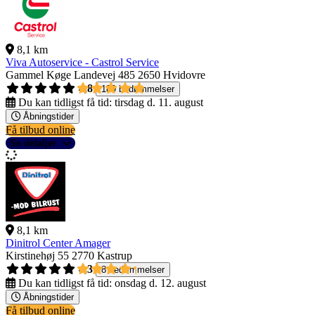
8,1 km
Viva Autoservice - Castrol Service
Gammel Køge Landevej 485
2650 Hvidovre
4,8
189 bedømmelser
Du kan tidligst få tid:
tirsdag d. 11. august
Åbningstider
Få tilbud online
Se detaljer
8,1 km
Dinitrol Center Amager
Kirstinehøj 55
2770 Kastrup
4,3
8 bedømmelser
Du kan tidligst få tid:
onsdag d. 12. august
Åbningstider
Få tilbud online