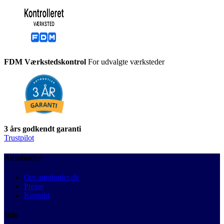
FDM Værkstedskontrol
For udvalgte værksteder
3 års godkendt garanti
Trustpilot
Autobutler
Om autobutler.dk
Presse
Kontakt
Info