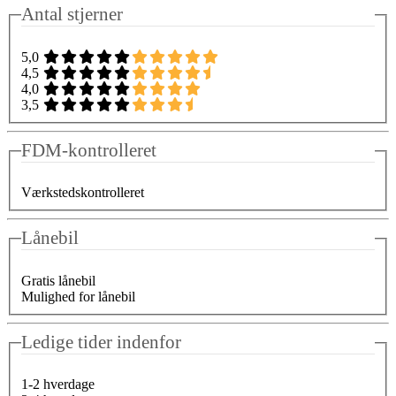
Antal stjerner
5,0
4,5
4,0
3,5
FDM-kontrolleret
Værkstedskontrolleret
Lånebil
Gratis lånebil
Mulighed for lånebil
Ledige tider indenfor
1-2 hverdage