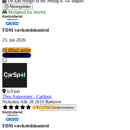
Du kan tidligst få tid:
fredag d. 14. august
Åbningstider
Mulighed for lånebil
FDM værkstedskontrol
23. jun 2026
Få tilbud online
Se detaljer
6,9 km
Thor Autocenter - CarSpot
Nyholms Alle 28
2610 Rødovre
4,5
1560 bedømmelser
FDM værkstedskontrol