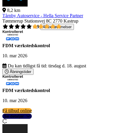
8,2 km
Tårnby Autoservice - Hella Service Partner
Tømmerup Stationsvej 8C
2770 Kastrup
4,9
40 bedømmelser
FDM værkstedskontrol
10. mar 2026
Du kan tidligst få tid:
tirsdag d. 18. august
Åbningstider
FDM værkstedskontrol
10. mar 2026
Få tilbud online
Se detaljer