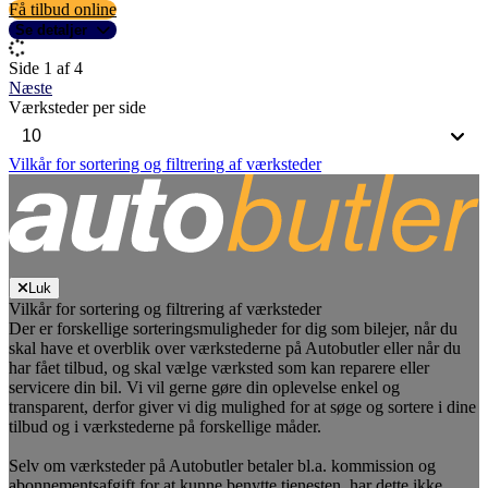
Få tilbud online
Se detaljer
Side 1 af 4
Næste
Værksteder per side
Vilkår for sortering og filtrering af værksteder
Luk
Vilkår for sortering og filtrering af værksteder
Der er forskellige sorteringsmuligheder for dig som bilejer, når du
skal have et overblik over værkstederne på Autobutler eller når du
har fået tilbud, og skal vælge værksted som kan reparere eller
servicere din bil. Vi vil gerne gøre din oplevelse enkel og
transparent, derfor giver vi dig mulighed for at søge og sortere i dine
tilbud og i værkstederne på forskellige måder.
Selv om værksteder på Autobutler betaler bl.a. kommission og
abonnementsafgift for at kunne benytte tjenesten, har dette ikke