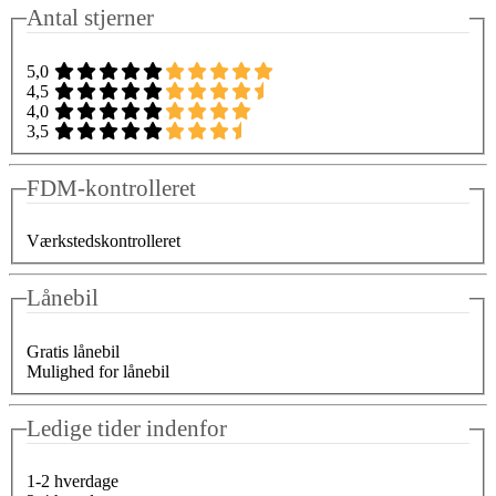
Antal stjerner
5,0
4,5
4,0
3,5
FDM-kontrolleret
Værkstedskontrolleret
Lånebil
Gratis lånebil
Mulighed for lånebil
Ledige tider indenfor
1-2 hverdage