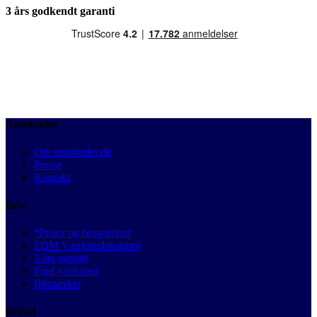
3 års godkendt garanti
Autobutler
Om autobutler.dk
Presse
Kontakt
Info
*Priser og besparelser
FDM Værkstedskontrol
3 års garanti
Find værksted
Bilmærker
Bilråd