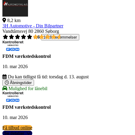
8,2 km
3H Automotive - Din Bilpartner
Vandtårnsvej 80
2860 Søborg
4,6
1618 bedømmelser
FDM værkstedskontrol
10. mar 2026
Du kan tidligst få tid:
torsdag d. 13. august
Åbningstider
Mulighed for lånebil
FDM værkstedskontrol
10. mar 2026
Få tilbud online
Se detaljer