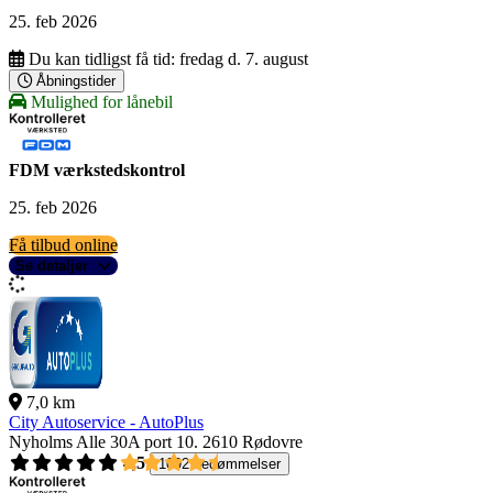
25. feb 2026
Du kan tidligst få tid:
fredag d. 7. august
Åbningstider
Mulighed for lånebil
FDM værkstedskontrol
25. feb 2026
Få tilbud online
Se detaljer
7,0 km
City Autoservice - AutoPlus
Nyholms Alle 30A port 10.
2610 Rødovre
4,5
1092 bedømmelser