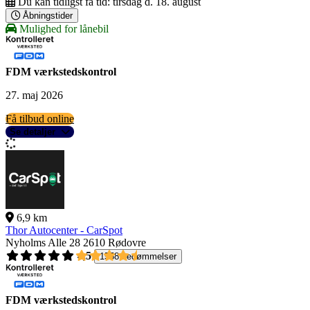
Du kan tidligst få tid:
tirsdag d. 18. august
Åbningstider
Mulighed for lånebil
FDM værkstedskontrol
27. maj 2026
Få tilbud online
Se detaljer
6,9 km
Thor Autocenter - CarSpot
Nyholms Alle 28
2610 Rødovre
4,5
1558 bedømmelser
FDM værkstedskontrol