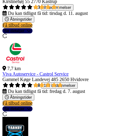
Kirstinehøj 55
2770 Kastrup
4,3
8 bedømmelser
Du kan tidligst få tid:
tirsdag d. 11. august
Åbningstider
Få tilbud online
Se detaljer
7,7 km
Viva Autoservice - Castrol Service
Gammel Køge Landevej 485
2650 Hvidovre
4,8
185 bedømmelser
Du kan tidligst få tid:
fredag d. 7. august
Åbningstider
Få tilbud online
Se detaljer