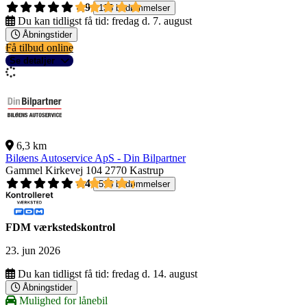
4,9
135 bedømmelser
Du kan tidligst få tid:
fredag d. 7. august
Åbningstider
Få tilbud online
Se detaljer
6,3 km
Biløens Autoservice ApS - Din Bilpartner
Gammel Kirkevej 104
2770 Kastrup
4,4
518 bedømmelser
FDM værkstedskontrol
23. jun 2026
Du kan tidligst få tid:
fredag d. 14. august
Åbningstider
Mulighed for lånebil