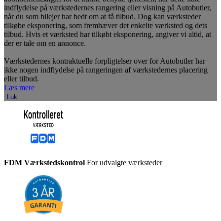
indflydelse på værkstedernes rangering eller visning på Autobutler,
når du som bilejer har bedt om at få tilbud. Dog kan værksteder
tilkøbe eksponering, som fremhæver det enkelte værksted og dets
tilbud. Hvis et værksted har tilkøbt eksponering, angiver vi altid, at
der er tale om en annonce.
Værkstedernes kontraktuelle forpligtelser over for Autobutler har
ikke nogen indflydelse på rangeringen af værkstedernes placering
eller tilbud.
Læs mere
Luk
FDM Værkstedskontrol
For udvalgte værksteder