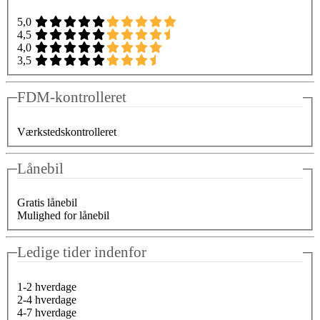
5,0
4,5
4,0
3,5
FDM-kontrolleret
Værkstedskontrolleret
Lånebil
Gratis lånebil
Mulighed for lånebil
Ledige tider indenfor
1-2 hverdage
2-4 hverdage
4-7 hverdage