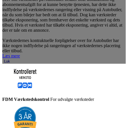
abonnementsafgift for at kunne benytte tjenesten, har dette ikke
indflydelse på værkstedernes rangering eller visning på Autobutler,
når du som bilejer har bedt om at få tilbud. Dog kan værksteder
tilkøbe eksponering, som fremhæver det enkelte værksted og dets
tilbud. Hvis et værksted har tilkøbt eksponering, angiver vi altid, at
der er tale om en annonce.
Værkstedernes kontraktuelle forpligtelser over for Autobutler har
ikke nogen indflydelse på rangeringen af værkstedernes placering
eller tilbud.
Læs mere
Luk
FDM Værkstedskontrol
For udvalgte værksteder