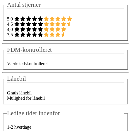
Antal stjerner
5,0
4,5
4,0
3,5
FDM-kontrolleret
Værkstedskontrolleret
Lånebil
Gratis lånebil
Mulighed for lånebil
Ledige tider indenfor
1-2 hverdage