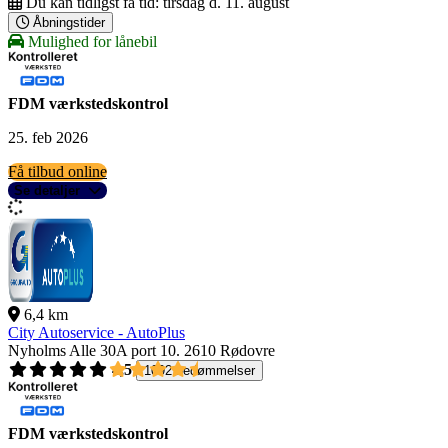
Du kan tidligst få tid:
tirsdag d. 11. august
Åbningstider
Mulighed for lånebil
FDM værkstedskontrol
25. feb 2026
Få tilbud online
Se detaljer
6,4 km
City Autoservice - AutoPlus
Nyholms Alle 30A port 10.
2610 Rødovre
4,5
1092 bedømmelser
FDM værkstedskontrol