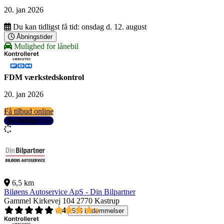
20. jan 2026
Du kan tidligst få tid:
onsdag d. 12. august
Åbningstider
Mulighed for lånebil
FDM værkstedskontrol
20. jan 2026
Få tilbud online
Se detaljer
6,5 km
Biløens Autoservice ApS - Din Bilpartner
Gammel Kirkevej 104
2770 Kastrup
4,4
516 bedømmelser