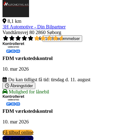
8,1 km
3H Automotive - Din Bilpartner
Vandtårnsvej 80
2860 Søborg
4,6
1618 bedømmelser
FDM værkstedskontrol
10. mar 2026
Du kan tidligst få tid:
tirsdag d. 11. august
Åbningstider
Mulighed for lånebil
FDM værkstedskontrol
10. mar 2026
Få tilbud online
Se detaljer