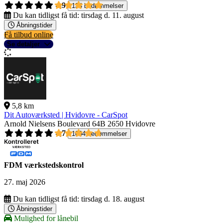
4,9
134 bedømmelser
Du kan tidligst få tid:
tirsdag d. 11. august
Åbningstider
Få tilbud online
Se detaljer
5,8 km
Dit Autoværksted | Hvidovre - CarSpot
Arnold Nielsens Boulevard 64B
2650 Hvidovre
4,7
1004 bedømmelser
FDM værkstedskontrol
27. maj 2026
Du kan tidligst få tid:
tirsdag d. 18. august
Åbningstider
Mulighed for lånebil