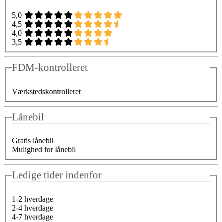
5,0
4,5
4,0
3,5
FDM-kontrolleret
Værkstedskontrolleret
Lånebil
Gratis lånebil
Mulighed for lånebil
Ledige tider indenfor
1-2 hverdage
2-4 hverdage
4-7 hverdage