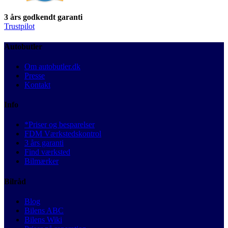
3 års godkendt garanti
Trustpilot
Autobutler
Om autobutler.dk
Presse
Kontakt
Info
*Priser og besparelser
FDM Værkstedskontrol
3 års garanti
Find værksted
Bilmærker
Bilråd
Blog
Bilens ABC
Bilens Wiki