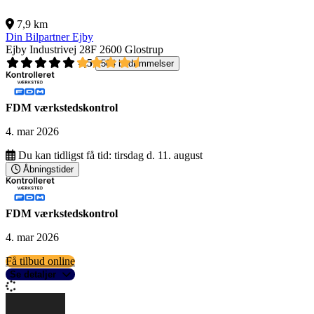
7,9 km
Din Bilpartner Ejby
Ejby Industrivej 28F
2600 Glostrup
4,5
504 bedømmelser
FDM værkstedskontrol
4. mar 2026
Du kan tidligst få tid:
tirsdag d. 11. august
Åbningstider
FDM værkstedskontrol
4. mar 2026
Få tilbud online
Se detaljer