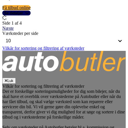
Få tilbud online
Se detaljer
Side 1 af 4
Næste
Værksteder per side
Vilkår for sortering og filtrering af værksteder
Luk
Vilkår for sortering og filtrering af værksteder
Der er forskellige sorteringsmuligheder for dig som bilejer, når du
skal have et overblik over værkstederne på Autobutler eller når du
har fået tilbud, og skal vælge værksted som kan reparere eller
servicere din bil. Vi vil gerne gøre din oplevelse enkel og
transparent, derfor giver vi dig mulighed for at søge og sortere i dine
tilbud og i værkstederne på forskellige måder.
Selv om værksteder på Autobutler betaler bl.a. kommission og