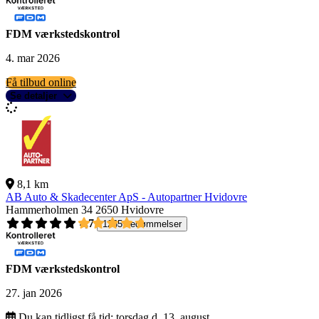
FDM værkstedskontrol
4. mar 2026
Få tilbud online
Se detaljer
8,1 km
AB Auto & Skadecenter ApS - Autopartner Hvidovre
Hammerholmen 34
2650 Hvidovre
4,7
1265 bedømmelser
FDM værkstedskontrol
27. jan 2026
Du kan tidligst få tid:
torsdag d. 13. august