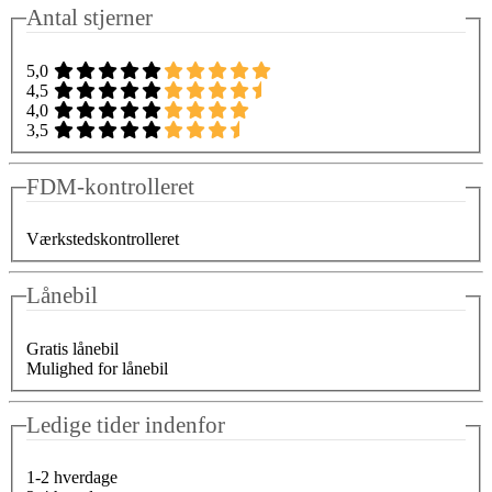
Antal stjerner
5,0
4,5
4,0
3,5
FDM-kontrolleret
Værkstedskontrolleret
Lånebil
Gratis lånebil
Mulighed for lånebil
Ledige tider indenfor
1-2 hverdage