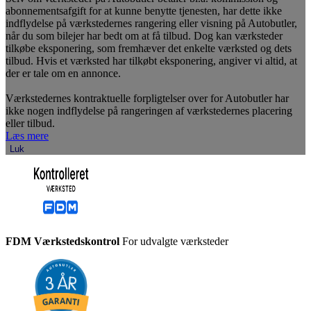
abonnementsafgift for at kunne benytte tjenesten, har dette ikke
indflydelse på værkstedernes rangering eller visning på Autobutler,
når du som bilejer har bedt om at få tilbud. Dog kan værksteder
tilkøbe eksponering, som fremhæver det enkelte værksted og dets
tilbud. Hvis et værksted har tilkøbt eksponering, angiver vi altid, at
der er tale om en annonce.
Værkstedernes kontraktuelle forpligtelser over for Autobutler har
ikke nogen indflydelse på rangeringen af værkstedernes placering
eller tilbud.
Læs mere
Luk
FDM Værkstedskontrol
For udvalgte værksteder