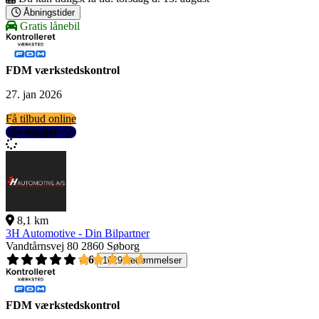
Åbningstider
Gratis lånebil
FDM værkstedskontrol
27. jan 2026
Få tilbud online
Se detaljer
8,1 km
3H Automotive - Din Bilpartner
Vandtårnsvej 80
2860 Søborg
4,6
1619 bedømmelser
FDM værkstedskontrol