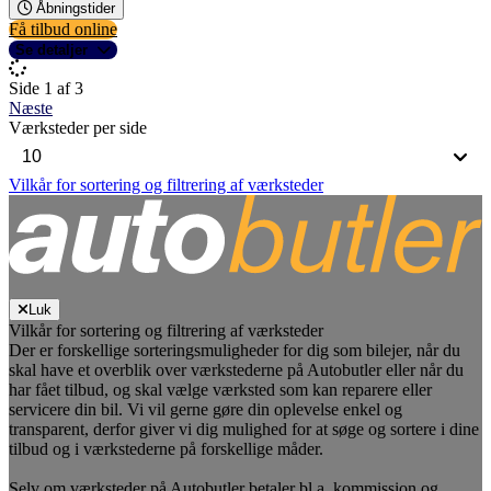
Åbningstider
Få tilbud online
Se detaljer
Side 1 af 3
Næste
Værksteder per side
Vilkår for sortering og filtrering af værksteder
Luk
Vilkår for sortering og filtrering af værksteder
Der er forskellige sorteringsmuligheder for dig som bilejer, når du
skal have et overblik over værkstederne på Autobutler eller når du
har fået tilbud, og skal vælge værksted som kan reparere eller
servicere din bil. Vi vil gerne gøre din oplevelse enkel og
transparent, derfor giver vi dig mulighed for at søge og sortere i dine
tilbud og i værkstederne på forskellige måder.
Selv om værksteder på Autobutler betaler bl.a. kommission og