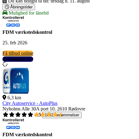
Du kan tidligst få tid:
tirsdag d. 11. august
Åbningstider
Mulighed for lånebil
FDM værkstedskontrol
25. feb 2026
Få tilbud online
Se detaljer
6,3 km
City Autoservice - AutoPlus
Nyholms Alle 30A port 10.
2610 Rødovre
4,5
1092 bedømmelser
FDM værkstedskontrol