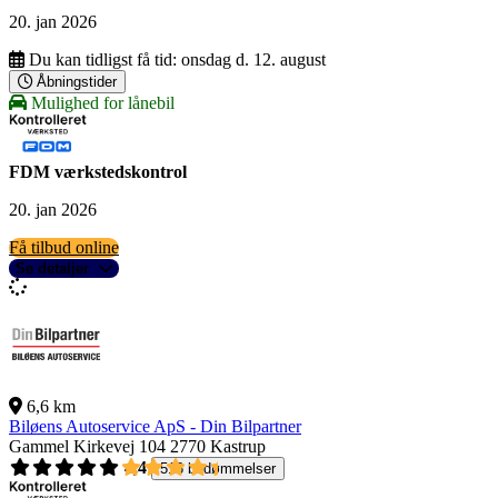
20. jan 2026
Du kan tidligst få tid:
onsdag d. 12. august
Åbningstider
Mulighed for lånebil
FDM værkstedskontrol
20. jan 2026
Få tilbud online
Se detaljer
6,6 km
Biløens Autoservice ApS - Din Bilpartner
Gammel Kirkevej 104
2770 Kastrup
4,4
516 bedømmelser