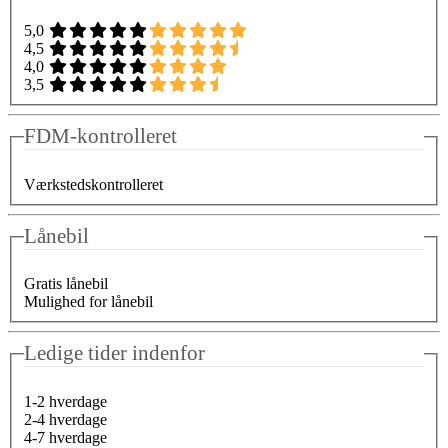
5,0
4,5
4,0
3,5
FDM-kontrolleret
Værkstedskontrolleret
Lånebil
Gratis lånebil
Mulighed for lånebil
Ledige tider indenfor
1-2 hverdage
2-4 hverdage
4-7 hverdage