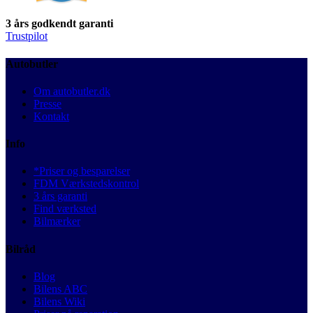
3 års godkendt garanti
Trustpilot
Autobutler
Om autobutler.dk
Presse
Kontakt
Info
*Priser og besparelser
FDM Værkstedskontrol
3 års garanti
Find værksted
Bilmærker
Bilråd
Blog
Bilens ABC
Bilens Wiki