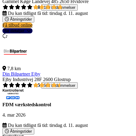
Gammel Køge Landevej 485
2650 Hvidovre
4,8
189 bedømmelser
Du kan tidligst få tid:
tirsdag d. 11. august
Åbningstider
Få tilbud online
Se detaljer
7,8 km
Din Bilpartner Ejby
Ejby Industrivej 28F
2600 Glostrup
4,5
504 bedømmelser
FDM værkstedskontrol
4. mar 2026
Du kan tidligst få tid:
tirsdag d. 11. august
Åbningstider