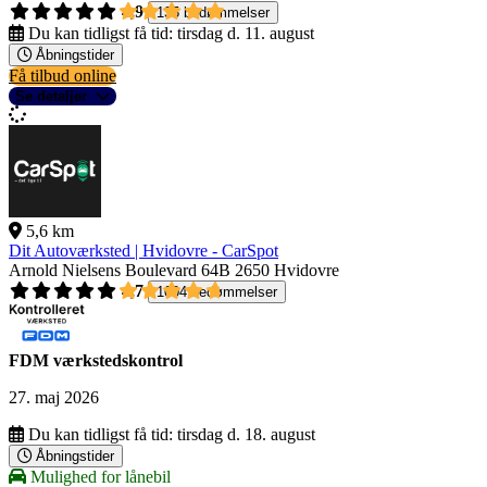
4,9
135 bedømmelser
Du kan tidligst få tid:
tirsdag d. 11. august
Åbningstider
Få tilbud online
Se detaljer
5,6 km
Dit Autoværksted | Hvidovre - CarSpot
Arnold Nielsens Boulevard 64B
2650 Hvidovre
4,7
1004 bedømmelser
FDM værkstedskontrol
27. maj 2026
Du kan tidligst få tid:
tirsdag d. 18. august
Åbningstider
Mulighed for lånebil