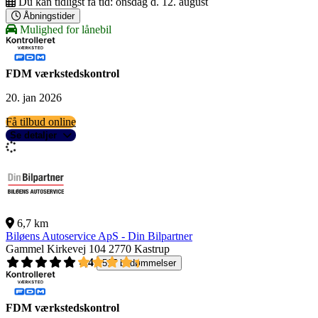
Du kan tidligst få tid:
onsdag d. 12. august
Åbningstider
Mulighed for lånebil
FDM værkstedskontrol
20. jan 2026
Få tilbud online
Se detaljer
6,7 km
Biløens Autoservice ApS - Din Bilpartner
Gammel Kirkevej 104
2770 Kastrup
4,4
517 bedømmelser
FDM værkstedskontrol