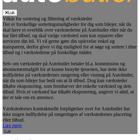
Luk
Vilkår for sortering og filtrering af værksteder
Der er forskellige sorteringsmuligheder for dig som bilejer, når du
skal have et overblik over værkstederne på Autobutler eller når du
har fået tilbud, og skal vælge værksted som kan reparere eller
servicere din bil. Vi vil gerne gøre din oplevelse enkel og
transparent, derfor giver vi dig mulighed for at søge og sortere i dine
tilbud og i værkstederne på forskellige måder.
Selv om værksteder på Autobutler betaler bl.a. kommission og
abonnementsafgift for at kunne benytte tjenesten, har dette ikke
indflydelse på værkstedernes rangering eller visning på Autobutler,
når du som bilejer har bedt om at få tilbud. Dog kan værksteder
tilkøbe eksponering, som fremhæver det enkelte værksted og dets
tilbud. Hvis et værksted har tilkøbt eksponering, angiver vi altid, at
der er tale om en annonce.
Værkstedernes kontraktuelle forpligtelser over for Autobutler har
ikke nogen indflydelse på rangeringen af værkstedernes placering
eller tilbud.
Læs mere
Luk