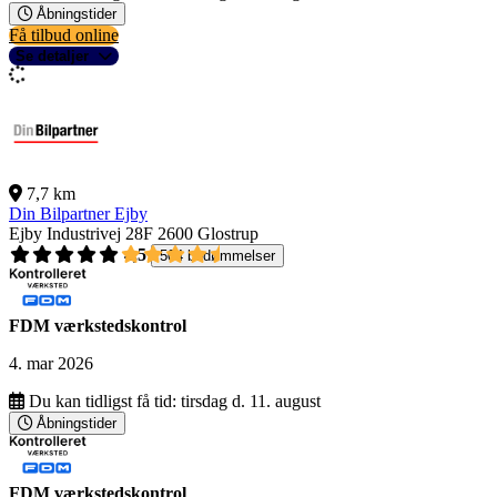
Åbningstider
Få tilbud online
Se detaljer
7,7 km
Din Bilpartner Ejby
Ejby Industrivej 28F
2600 Glostrup
4,5
504 bedømmelser
FDM værkstedskontrol
4. mar 2026
Du kan tidligst få tid:
tirsdag d. 11. august
Åbningstider
FDM værkstedskontrol