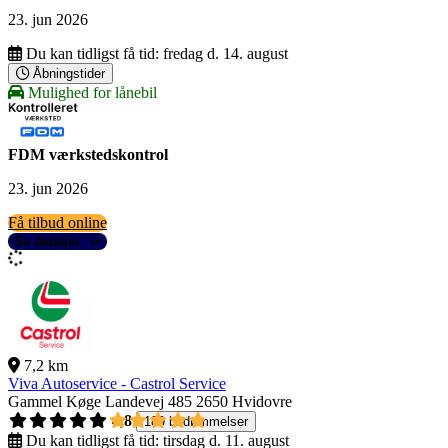
23. jun 2026
Du kan tidligst få tid:
fredag d. 14. august
Åbningstider
Mulighed for lånebil
FDM værkstedskontrol
23. jun 2026
Få tilbud online
Se detaljer
7,2 km
Viva Autoservice - Castrol Service
Gammel Køge Landevej 485
2650 Hvidovre
4,8
189 bedømmelser
Du kan tidligst få tid:
tirsdag d. 11. august