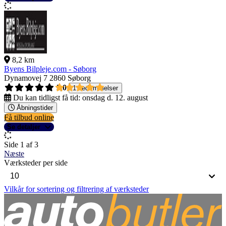
8,2 km
Byens Bilpleje.com - Søborg
Dynamovej 7
2860 Søborg
5,0
1 bedømmelser
Du kan tidligst få tid:
onsdag d. 12. august
Åbningstider
Få tilbud online
Se detaljer
Side 1 af 3
Næste
Værksteder per side
Vilkår for sortering og filtrering af værksteder