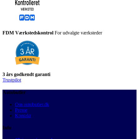
FDM Værkstedskontrol
For udvalgte værksteder
3 års godkendt garanti
Trustpilot
Autobutler
Om autobutler.dk
Presse
Kontakt
Info