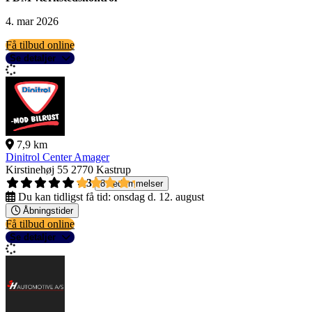
4. mar 2026
Få tilbud online
Se detaljer
7,9 km
Dinitrol Center Amager
Kirstinehøj 55
2770 Kastrup
4,3
8 bedømmelser
Du kan tidligst få tid:
onsdag d. 12. august
Åbningstider
Få tilbud online
Se detaljer