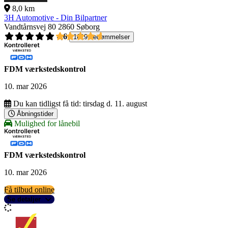
8,0 km
3H Automotive - Din Bilpartner
Vandtårnsvej 80
2860 Søborg
4,6
1619 bedømmelser
FDM værkstedskontrol
10. mar 2026
Du kan tidligst få tid:
tirsdag d. 11. august
Åbningstider
Mulighed for lånebil
FDM værkstedskontrol
10. mar 2026
Få tilbud online
Se detaljer