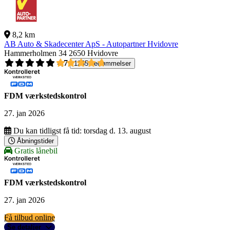
8,2 km
AB Auto & Skadecenter ApS - Autopartner Hvidovre
Hammerholmen 34
2650 Hvidovre
4,7
1265 bedømmelser
FDM værkstedskontrol
27. jan 2026
Du kan tidligst få tid:
torsdag d. 13. august
Åbningstider
Gratis lånebil
FDM værkstedskontrol
27. jan 2026
Få tilbud online
Se detaljer