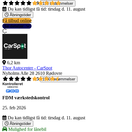
4,9
135 bedømmelser
Du kan tidligst få tid:
tirsdag d. 11. august
Åbningstider
Få tilbud online
Se detaljer
6,2 km
Thor Autocenter - CarSpot
Nyholms Alle 28
2610 Rødovre
4,5
1560 bedømmelser
FDM værkstedskontrol
25. feb 2026
Du kan tidligst få tid:
tirsdag d. 11. august
Åbningstider
Mulighed for lånebil