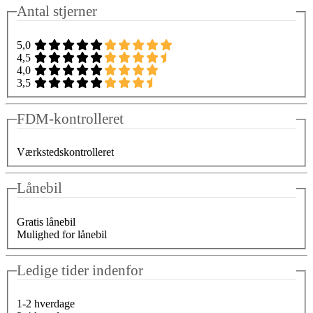
Antal stjerner
5,0
4,5
4,0
3,5
FDM-kontrolleret
Værkstedskontrolleret
Lånebil
Gratis lånebil
Mulighed for lånebil
Ledige tider indenfor
1-2 hverdage