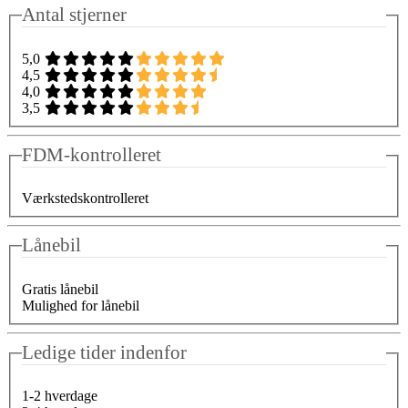
Antal stjerner
5,0
4,5
4,0
3,5
FDM-kontrolleret
Værkstedskontrolleret
Lånebil
Gratis lånebil
Mulighed for lånebil
Ledige tider indenfor
1-2 hverdage