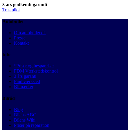
3 års godkendt garanti
Trustpilot
Autobutler
Om autobutler.dk
Presse
Kontakt
Info
*Priser og besparelser
FDM Værkstedskontrol
3 års garanti
Find værksted
Bilmærker
Bilråd
Blog
Bilens ABC
Bilens Wiki
Priser på reparation