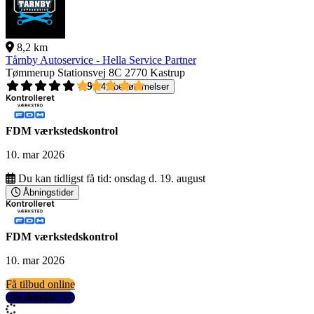
8,2 km
Tårnby Autoservice - Hella Service Partner
Tømmerup Stationsvej 8C
2770 Kastrup
4,9
41 bedømmelser
FDM værkstedskontrol
10. mar 2026
Du kan tidligst få tid:
onsdag d. 19. august
Åbningstider
FDM værkstedskontrol
10. mar 2026
Få tilbud online
Se detaljer