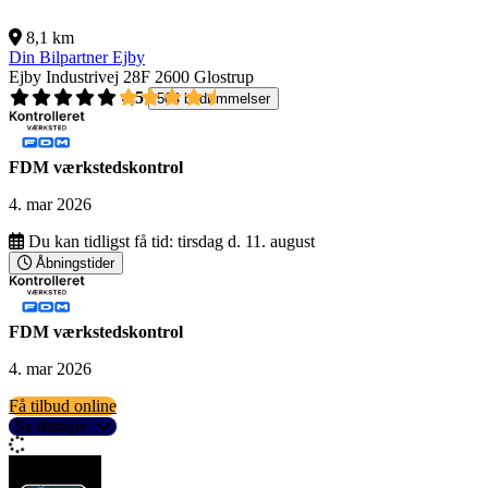
8,1 km
Din Bilpartner Ejby
Ejby Industrivej 28F
2600 Glostrup
4,5
504 bedømmelser
FDM værkstedskontrol
4. mar 2026
Du kan tidligst få tid:
tirsdag d. 11. august
Åbningstider
FDM værkstedskontrol
4. mar 2026
Få tilbud online
Se detaljer