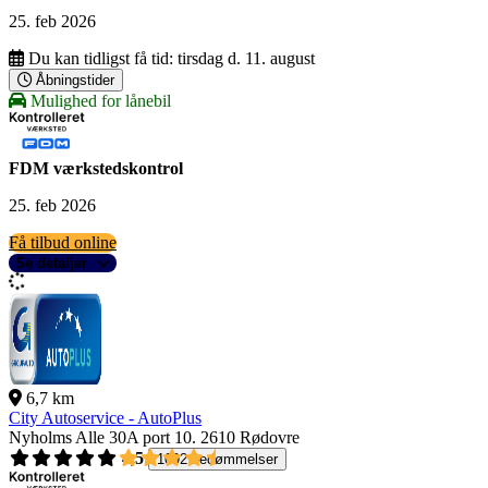
25. feb 2026
Du kan tidligst få tid:
tirsdag d. 11. august
Åbningstider
Mulighed for lånebil
FDM værkstedskontrol
25. feb 2026
Få tilbud online
Se detaljer
6,7 km
City Autoservice - AutoPlus
Nyholms Alle 30A port 10.
2610 Rødovre
4,5
1092 bedømmelser