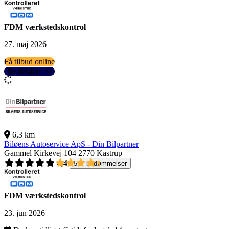
FDM værkstedskontrol
27. maj 2026
Få tilbud online
Se detaljer
6,3 km
Biløens Autoservice ApS - Din Bilpartner
Gammel Kirkevej 104
2770 Kastrup
4,4
517 bedømmelser
FDM værkstedskontrol
23. jun 2026