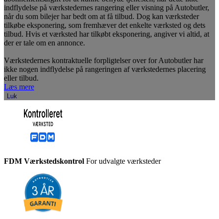
indflydelse på værkstedernes rangering eller visning på Autobutler,
når du som bilejer har bedt om at få tilbud. Dog kan værksteder
tilkøbe eksponering, som fremhæver det enkelte værksted og dets
tilbud. Hvis et værksted har tilkøbt eksponering, angiver vi altid, at
der er tale om en annonce.
Værkstedernes kontraktuelle forpligtelser over for Autobutler har
ikke nogen indflydelse på rangeringen af værkstedernes placering
eller tilbud.
Læs mere
Luk
FDM Værkstedskontrol
For udvalgte værksteder