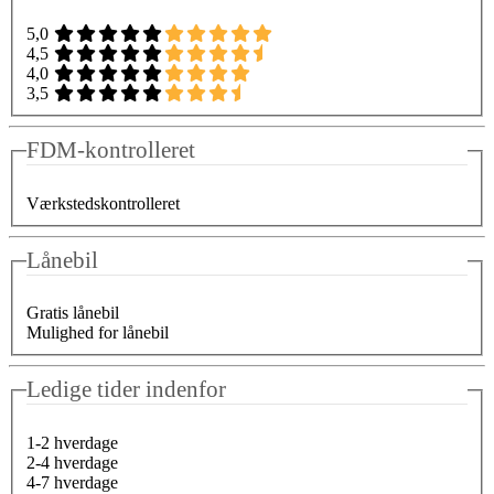
5,0
4,5
4,0
3,5
FDM-kontrolleret
Værkstedskontrolleret
Lånebil
Gratis lånebil
Mulighed for lånebil
Ledige tider indenfor
1-2 hverdage
2-4 hverdage
4-7 hverdage