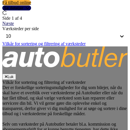
Få tilbud online
Se detaljer
Side 1 af 4
Næste
Værksteder per side
Vilkår for sortering og filtrering af værksteder
Luk
Vilkår for sortering og filtrering af værksteder
Der er forskellige sorteringsmuligheder for dig som bilejer, når du
skal have et overblik over værkstederne på Autobutler eller når du
har fået tilbud, og skal vælge værksted som kan reparere eller
servicere din bil. Vi vil gerne gøre din oplevelse enkel og
transparent, derfor giver vi dig mulighed for at søge og sortere i dine
tilbud og i værkstederne på forskellige måder.
Selv om værksteder på Autobutler betaler bl.a. kommission og
abonnementsafgift for at kunne benytte tjenesten, har dette ikke