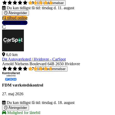
4,9
135 bedømmelser
Du kan tidligst få tid:
tirsdag d. 11. august
Åbningstider
Få tilbud online
Se detaljer
6,0 km
Dit Autoværksted | Hvidovre - CarSpot
Arnold Nielsens Boulevard 64B
2650 Hvidovre
4,7
1004 bedømmelser
FDM værkstedskontrol
27. maj 2026
Du kan tidligst få tid:
tirsdag d. 18. august
Åbningstider
Mulighed for lånebil