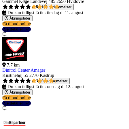
Gammel Køge Landevej 485
2650 Hvidovre
4,8
189 bedømmelser
Du kan tidligst få tid:
tirsdag d. 11. august
Åbningstider
Få tilbud online
Se detaljer
7,7 km
Dinitrol Center Amager
Kirstinehøj 55
2770 Kastrup
4,3
8 bedømmelser
Du kan tidligst få tid:
onsdag d. 12. august
Åbningstider
Få tilbud online
Se detaljer