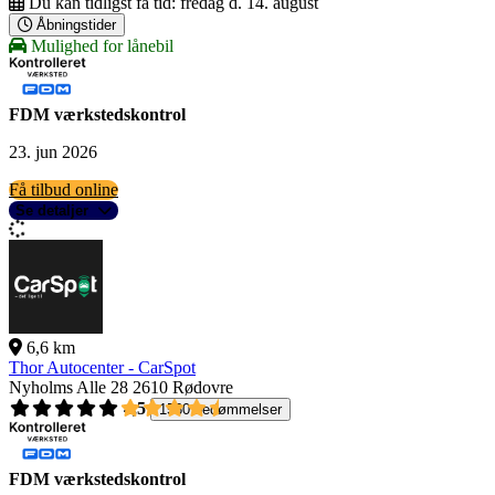
Du kan tidligst få tid:
fredag d. 14. august
Åbningstider
Mulighed for lånebil
FDM værkstedskontrol
23. jun 2026
Få tilbud online
Se detaljer
6,6 km
Thor Autocenter - CarSpot
Nyholms Alle 28
2610 Rødovre
4,5
1560 bedømmelser
FDM værkstedskontrol