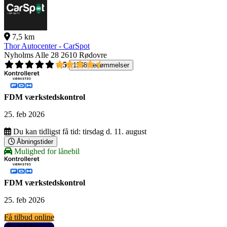
7,5 km
Thor Autocenter - CarSpot
Nyholms Alle 28
2610 Rødovre
4,5
1558 bedømmelser
FDM værkstedskontrol
25. feb 2026
Du kan tidligst få tid:
tirsdag d. 11. august
Åbningstider
Mulighed for lånebil
FDM værkstedskontrol
25. feb 2026
Få tilbud online
Se detaljer