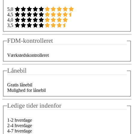
5,0
4,5
4,0
3,5
FDM-kontrolleret
Værkstedskontrolleret
Lånebil
Gratis lånebil
Mulighed for lånebil
Ledige tider indenfor
1-2 hverdage
2-4 hverdage
4-7 hverdage