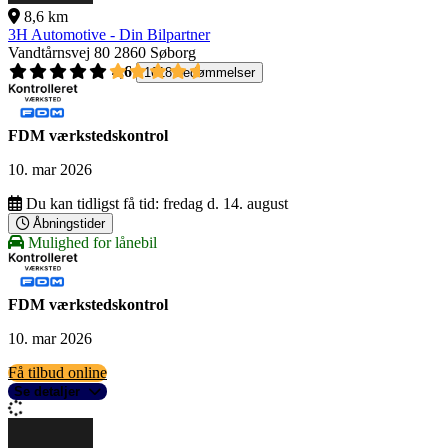
8,6 km
3H Automotive - Din Bilpartner
Vandtårnsvej 80
2860 Søborg
4,6
1618 bedømmelser
FDM værkstedskontrol
10. mar 2026
Du kan tidligst få tid:
fredag d. 14. august
Åbningstider
Mulighed for lånebil
FDM værkstedskontrol
10. mar 2026
Få tilbud online
Se detaljer