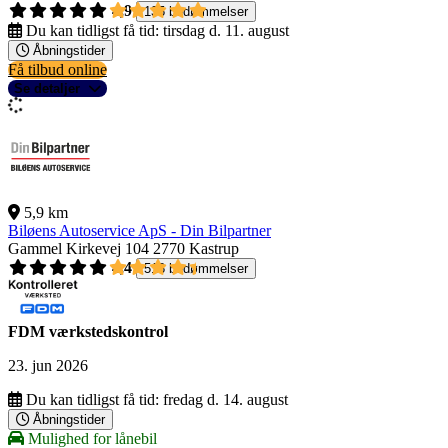
4,9
135 bedømmelser
Du kan tidligst få tid:
tirsdag d. 11. august
Åbningstider
Få tilbud online
Se detaljer
5,9 km
Biløens Autoservice ApS - Din Bilpartner
Gammel Kirkevej 104
2770 Kastrup
4,4
518 bedømmelser
FDM værkstedskontrol
23. jun 2026
Du kan tidligst få tid:
fredag d. 14. august
Åbningstider
Mulighed for lånebil