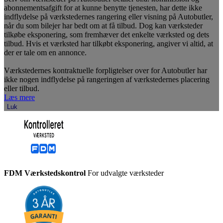
abonnementsafgift for at kunne benytte tjenesten, har dette ikke
indflydelse på værkstedernes rangering eller visning på Autobutler,
når du som bilejer har bedt om at få tilbud. Dog kan værksteder
tilkøbe eksponering, som fremhæver det enkelte værksted og dets
tilbud. Hvis et værksted har tilkøbt eksponering, angiver vi altid, at
der er tale om en annonce.
Værkstedernes kontraktuelle forpligtelser over for Autobutler har
ikke nogen indflydelse på rangeringen af værkstedernes placering
eller tilbud.
Læs mere
Luk
FDM Værkstedskontrol
For udvalgte værksteder