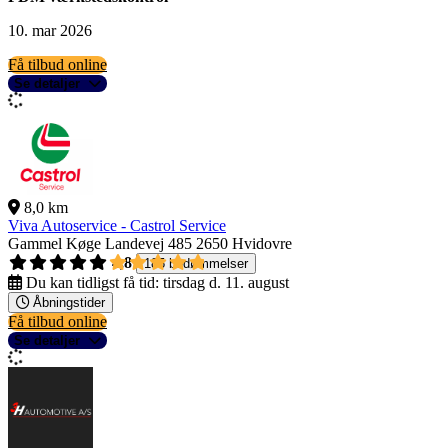
10. mar 2026
Få tilbud online
Se detaljer
8,0 km
Viva Autoservice - Castrol Service
Gammel Køge Landevej 485
2650 Hvidovre
4,8
185 bedømmelser
Du kan tidligst få tid:
tirsdag d. 11. august
Åbningstider
Få tilbud online
Se detaljer