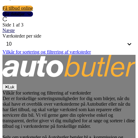
Få tilbud online
Se detaljer
Side 1 af 3
Næste
Værksteder per side
Vilkår for sortering og filtrering af værksteder
Luk
Vilkår for sortering og filtrering af værksteder
Der er forskellige sorteringsmuligheder for dig som bilejer, når du
skal have et overblik over værkstederne på Autobutler eller når du
har fået tilbud, og skal vælge værksted som kan reparere eller
servicere din bil. Vi vil gerne gøre din oplevelse enkel og
transparent, derfor giver vi dig mulighed for at søge og sortere i dine
tilbud og i værkstederne på forskellige måder.
Selv om værksteder på Autobutler betaler bl.a. kommission og