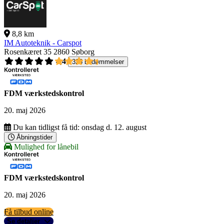
8,8 km
IM Autoteknik - Carspot
Rosenkæret 35
2860 Søborg
4,4
326 bedømmelser
FDM værkstedskontrol
20. maj 2026
Du kan tidligst få tid:
onsdag d. 12. august
Åbningstider
Mulighed for lånebil
FDM værkstedskontrol
20. maj 2026
Få tilbud online
Se detaljer