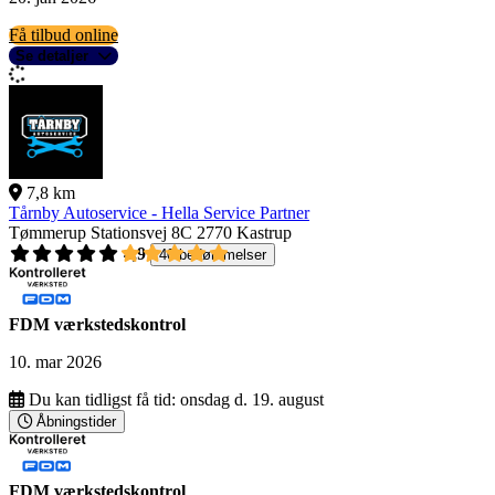
Få tilbud online
Se detaljer
7,8 km
Tårnby Autoservice - Hella Service Partner
Tømmerup Stationsvej 8C
2770 Kastrup
4,9
40 bedømmelser
FDM værkstedskontrol
10. mar 2026
Du kan tidligst få tid:
onsdag d. 19. august
Åbningstider
FDM værkstedskontrol