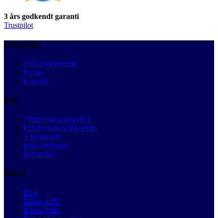
3 års godkendt garanti
Trustpilot
Autobutler
Om autobutler.dk
Presse
Kontakt
Info
*Priser og besparelser
FDM Værkstedskontrol
3 års garanti
Find værksted
Bilmærker
Bilråd
Blog
Bilens ABC
Bilens Wiki