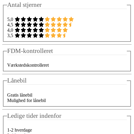
Antal stjerner
5,0
4,5
4,0
3,5
FDM-kontrolleret
Værkstedskontrolleret
Lånebil
Gratis lånebil
Mulighed for lånebil
Ledige tider indenfor
1-2 hverdage