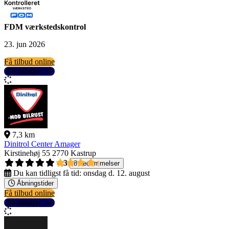
FDM værkstedskontrol
23. jun 2026
Få tilbud online
Se detaljer
7,3 km
Dinitrol Center Amager
Kirstinehøj 55
2770 Kastrup
4,3
8 bedømmelser
Du kan tidligst få tid:
onsdag d. 12. august
Åbningstider
Få tilbud online
Se detaljer