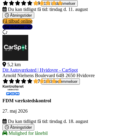
4,9
134 bedømmelser
Du kan tidligst få tid:
tirsdag d. 11. august
Åbningstider
Få tilbud online
Se detaljer
5,2 km
Dit Autoværksted | Hvidovre - CarSpot
Arnold Nielsens Boulevard 64B
2650 Hvidovre
4,7
1003 bedømmelser
FDM værkstedskontrol
27. maj 2026
Du kan tidligst få tid:
tirsdag d. 18. august
Åbningstider
Mulighed for lånebil