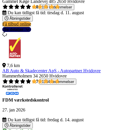
Gammel Køge Landevej 485
2650 Hvidovre
4,8
190 bedømmelser
Du kan tidligst få tid:
tirsdag d. 11. august
Åbningstider
Få tilbud online
Se detaljer
7,6 km
AB Auto & Skadecenter ApS - Autopartner Hvidovre
Hammerholmen 34
2650 Hvidovre
4,7
1264 bedømmelser
FDM værkstedskontrol
27. jan 2026
Du kan tidligst få tid:
fredag d. 14. august
Åbningstider