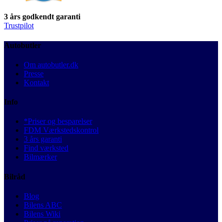
3 års godkendt garanti
Trustpilot
Autobutler
Om autobutler.dk
Presse
Kontakt
Info
*Priser og besparelser
FDM Værkstedskontrol
3 års garanti
Find værksted
Bilmærker
Bilråd
Blog
Bilens ABC
Bilens Wiki