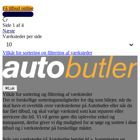
Få tilbud online
Se detaljer
Side 1 af 4
Næste
Værksteder per side
Vilkår for sortering og filtrering af værksteder
Luk
Vilkår for sortering og filtrering af værksteder
Der er forskellige sorteringsmuligheder for dig som bilejer, når du
skal have et overblik over værkstederne på Autobutler eller når du
har fået tilbud, og skal vælge værksted som kan reparere eller
servicere din bil. Vi vil gerne gøre din oplevelse enkel og
transparent, derfor giver vi dig mulighed for at søge og sortere i dine
tilbud og i værkstederne på forskellige måder.
Selv om værksteder på Autobutler betaler bl.a. kommission og