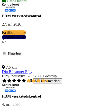
Gratis lånebil
FDM værkstedskontrol
27. jan 2026
Få tilbud online
Se detaljer
7,6 km
Din Bilpartner Ejby
Ejby Industrivej 28F
2600 Glostrup
4,5
504 bedømmelser
FDM værkstedskontrol
4. mar 2026