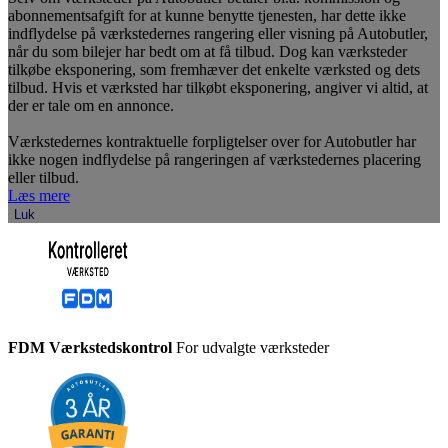
abonnementsafgift for at kunne benytte tjenesten, har dette ikke
indflydelse på værkstedernes rangering eller visning på Autobutler,
når du som bilejer har bedt om at få tilbud. Dog kan værksteder
tilkøbe eksponering, som fremhæver det enkelte værksted og dets
tilbud. Hvis et værksted har tilkøbt eksponering, angiver vi altid, at
der er tale om en annonce.
Værkstedernes kontraktuelle forpligtelser over for Autobutler har
ikke nogen indflydelse på rangeringen af værkstedernes placering
eller tilbud.
Læs mere
Luk
FDM Værkstedskontrol
For udvalgte værksteder