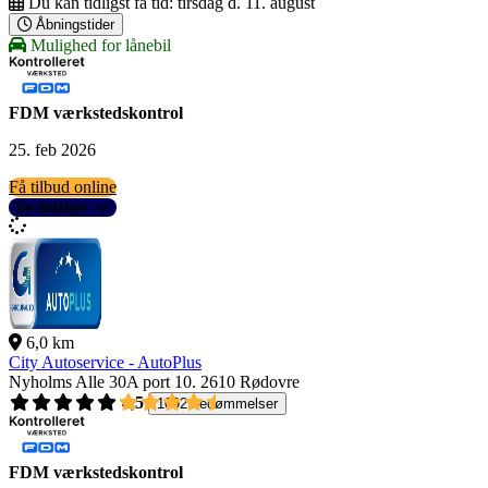
Du kan tidligst få tid:
tirsdag d. 11. august
Åbningstider
Mulighed for lånebil
FDM værkstedskontrol
25. feb 2026
Få tilbud online
Se detaljer
6,0 km
City Autoservice - AutoPlus
Nyholms Alle 30A port 10.
2610 Rødovre
4,5
1092 bedømmelser
FDM værkstedskontrol