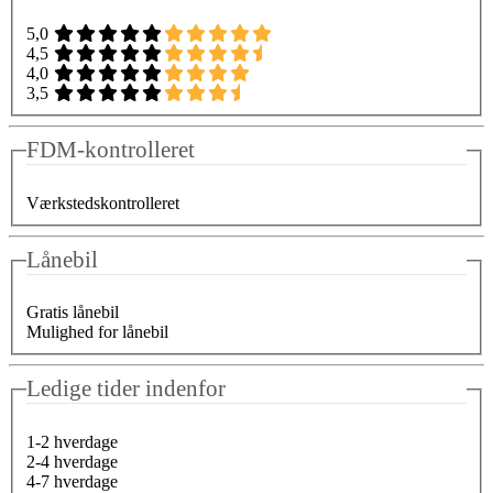
5,0
4,5
4,0
3,5
FDM-kontrolleret
Værkstedskontrolleret
Lånebil
Gratis lånebil
Mulighed for lånebil
Ledige tider indenfor
1-2 hverdage
2-4 hverdage
4-7 hverdage