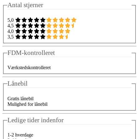
Antal stjerner
5,0
4,5
4,0
3,5
FDM-kontrolleret
Værkstedskontrolleret
Lånebil
Gratis lånebil
Mulighed for lånebil
Ledige tider indenfor
1-2 hverdage