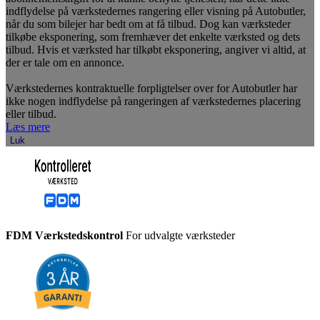
indflydelse på værkstedernes rangering eller visning på Autobutler,
når du som bilejer har bedt om at få tilbud. Dog kan værksteder
tilkøbe eksponering, som fremhæver det enkelte værksted og dets
tilbud. Hvis et værksted har tilkøbt eksponering, angiver vi altid, at
der er tale om en annonce.
Værkstedernes kontraktuelle forpligtelser over for Autobutler har
ikke nogen indflydelse på rangeringen af værkstedernes placering
eller tilbud.
Læs mere
Luk
FDM Værkstedskontrol
For udvalgte værksteder