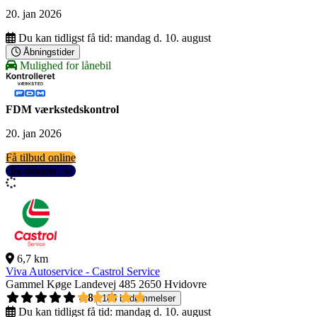
20. jan 2026
Du kan tidligst få tid:
mandag d. 10. august
Åbningstider
Mulighed for lånebil
FDM værkstedskontrol
20. jan 2026
Få tilbud online
Se detaljer
6,7 km
Viva Autoservice - Castrol Service
Gammel Køge Landevej 485
2650 Hvidovre
4,8
185 bedømmelser
Du kan tidligst få tid:
mandag d. 10. august