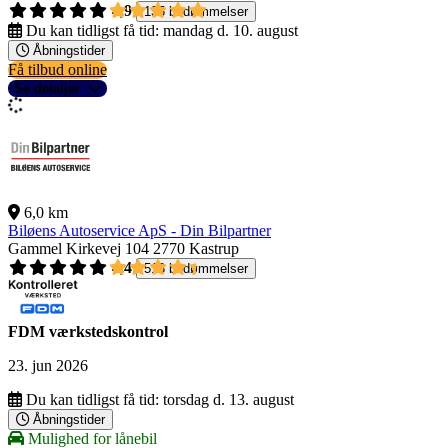
4,9
135 bedømmelser
Du kan tidligst få tid:
mandag d. 10. august
Åbningstider
Få tilbud online
Se detaljer
6,0 km
Biløens Autoservice ApS - Din Bilpartner
Gammel Kirkevej 104
2770 Kastrup
4,4
518 bedømmelser
FDM værkstedskontrol
23. jun 2026
Du kan tidligst få tid:
torsdag d. 13. august
Åbningstider
Mulighed for lånebil