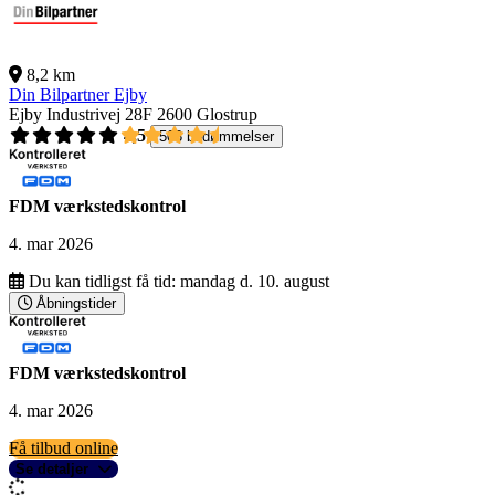
8,2 km
Din Bilpartner Ejby
Ejby Industrivej 28F
2600 Glostrup
4,5
503 bedømmelser
FDM værkstedskontrol
4. mar 2026
Du kan tidligst få tid:
mandag d. 10. august
Åbningstider
FDM værkstedskontrol
4. mar 2026
Få tilbud online
Se detaljer