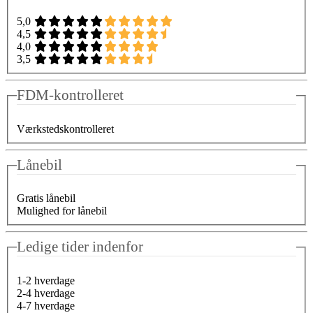
5,0
4,5
4,0
3,5
FDM-kontrolleret
Værkstedskontrolleret
Lånebil
Gratis lånebil
Mulighed for lånebil
Ledige tider indenfor
1-2 hverdage
2-4 hverdage
4-7 hverdage