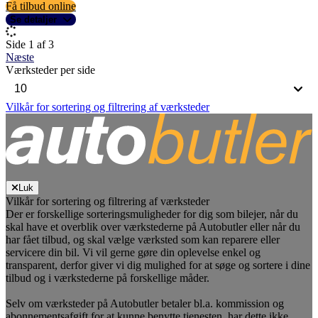
Få tilbud online
Se detaljer
Side 1 af 3
Næste
Værksteder per side
Vilkår for sortering og filtrering af værksteder
Luk
Vilkår for sortering og filtrering af værksteder
Der er forskellige sorteringsmuligheder for dig som bilejer, når du
skal have et overblik over værkstederne på Autobutler eller når du
har fået tilbud, og skal vælge værksted som kan reparere eller
servicere din bil. Vi vil gerne gøre din oplevelse enkel og
transparent, derfor giver vi dig mulighed for at søge og sortere i dine
tilbud og i værkstederne på forskellige måder.
Selv om værksteder på Autobutler betaler bl.a. kommission og
abonnementsafgift for at kunne benytte tjenesten, har dette ikke