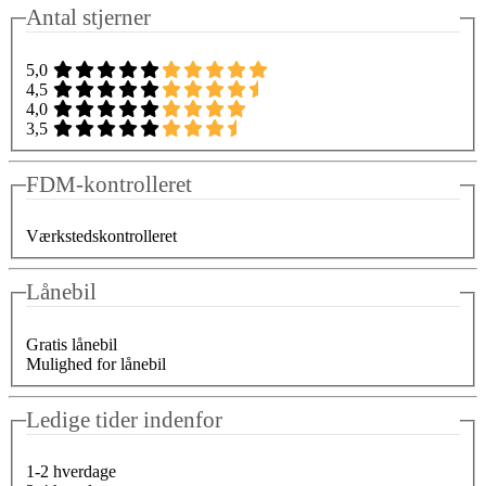
Antal stjerner
5,0
4,5
4,0
3,5
FDM-kontrolleret
Værkstedskontrolleret
Lånebil
Gratis lånebil
Mulighed for lånebil
Ledige tider indenfor
1-2 hverdage