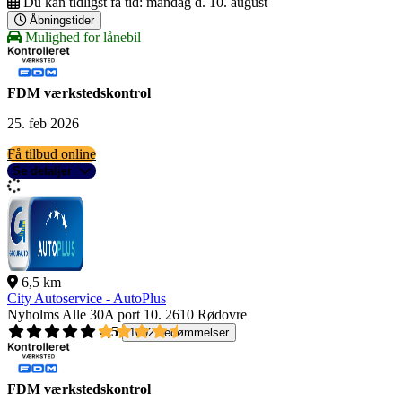
Du kan tidligst få tid:
mandag d. 10. august
Åbningstider
Mulighed for lånebil
FDM værkstedskontrol
25. feb 2026
Få tilbud online
Se detaljer
6,5 km
City Autoservice - AutoPlus
Nyholms Alle 30A port 10.
2610 Rødovre
4,5
1092 bedømmelser
FDM værkstedskontrol