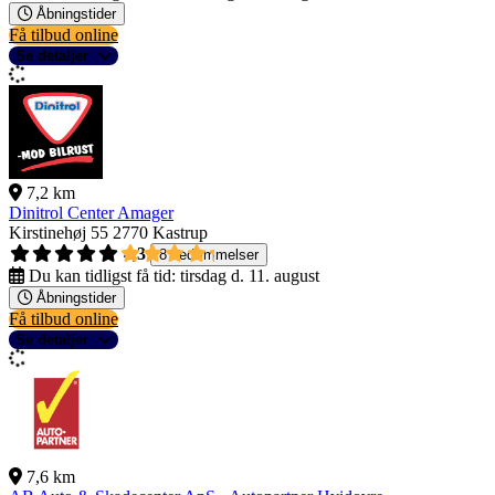
Åbningstider
Få tilbud online
Se detaljer
7,2 km
Dinitrol Center Amager
Kirstinehøj 55
2770 Kastrup
4,3
8 bedømmelser
Du kan tidligst få tid:
tirsdag d. 11. august
Åbningstider
Få tilbud online
Se detaljer
7,6 km