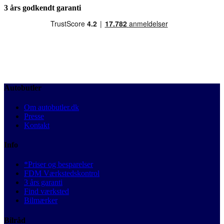
3 års godkendt garanti
Autobutler
Om autobutler.dk
Presse
Kontakt
Info
*Priser og besparelser
FDM Værkstedskontrol
3 års garanti
Find værksted
Bilmærker
Bilråd