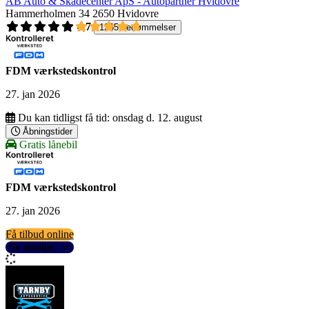
AB Auto & Skadecenter ApS - Autopartner Hvidovre
Hammerholmen 34
2650 Hvidovre
4,7
1265 bedømmelser
FDM værkstedskontrol
27. jan 2026
Du kan tidligst få tid:
onsdag d. 12. august
Åbningstider
Gratis lånebil
FDM værkstedskontrol
27. jan 2026
Få tilbud online
Se detaljer