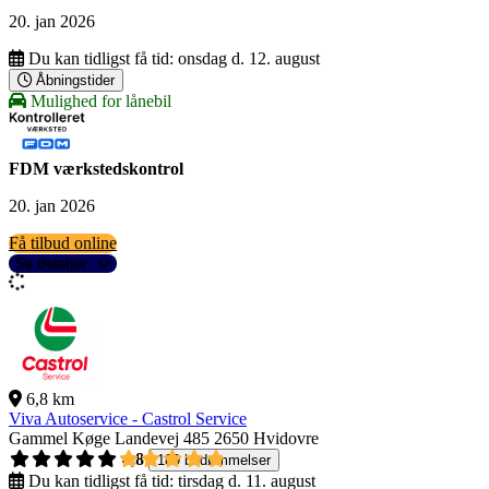
20. jan 2026
Du kan tidligst få tid:
onsdag d. 12. august
Åbningstider
Mulighed for lånebil
FDM værkstedskontrol
20. jan 2026
Få tilbud online
Se detaljer
6,8 km
Viva Autoservice - Castrol Service
Gammel Køge Landevej 485
2650 Hvidovre
4,8
189 bedømmelser
Du kan tidligst få tid:
tirsdag d. 11. august