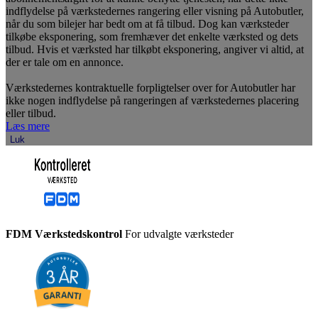
indflydelse på værkstedernes rangering eller visning på Autobutler,
når du som bilejer har bedt om at få tilbud. Dog kan værksteder
tilkøbe eksponering, som fremhæver det enkelte værksted og dets
tilbud. Hvis et værksted har tilkøbt eksponering, angiver vi altid, at
der er tale om en annonce.
Værkstedernes kontraktuelle forpligtelser over for Autobutler har
ikke nogen indflydelse på rangeringen af værkstedernes placering
eller tilbud.
Læs mere
Luk
FDM Værkstedskontrol
For udvalgte værksteder