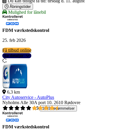
Du kan tidligst få tid:
tirsdag d. 11. august
Åbningstider
Mulighed for lånebil
FDM værkstedskontrol
25. feb 2026
Få tilbud online
Se detaljer
6,3 km
City Autoservice - AutoPlus
Nyholms Alle 30A port 10.
2610 Rødovre
4,5
1093 bedømmelser
FDM værkstedskontrol