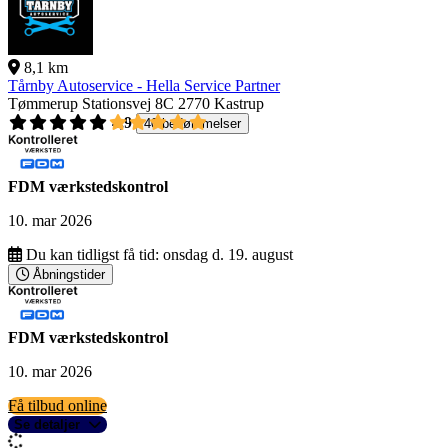
8,1 km
Tårnby Autoservice - Hella Service Partner
Tømmerup Stationsvej 8C
2770 Kastrup
4,9
40 bedømmelser
FDM værkstedskontrol
10. mar 2026
Du kan tidligst få tid:
onsdag d. 19. august
Åbningstider
FDM værkstedskontrol
10. mar 2026
Få tilbud online
Se detaljer