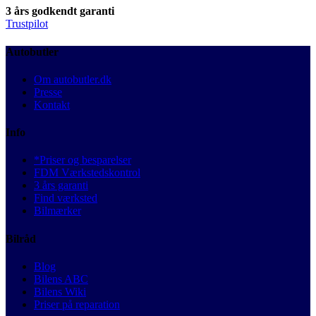
3 års godkendt garanti
Trustpilot
Autobutler
Om autobutler.dk
Presse
Kontakt
Info
*Priser og besparelser
FDM Værkstedskontrol
3 års garanti
Find værksted
Bilmærker
Bilråd
Blog
Bilens ABC
Bilens Wiki
Priser på reparation