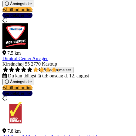
Åbningstider
Få tilbud online
Se detaljer
7,5 km
Dinitrol Center Amager
Kirstinehøj 55
2770 Kastrup
4,3
8 bedømmelser
Du kan tidligst få tid:
onsdag d. 12. august
Åbningstider
Få tilbud online
Se detaljer
7,8 km