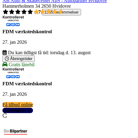
AB Auto & Skadecenter ApS - Autopartner Hvidovre
Hammerholmen 34
2650 Hvidovre
4,7
1265 bedømmelser
FDM værkstedskontrol
27. jan 2026
Du kan tidligst få tid:
torsdag d. 13. august
Åbningstider
Gratis lånebil
FDM værkstedskontrol
27. jan 2026
Få tilbud online
Se detaljer