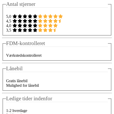
Antal stjerner
5,0
4,5
4,0
3,5
FDM-kontrolleret
Værkstedskontrolleret
Lånebil
Gratis lånebil
Mulighed for lånebil
Ledige tider indenfor
1-2 hverdage