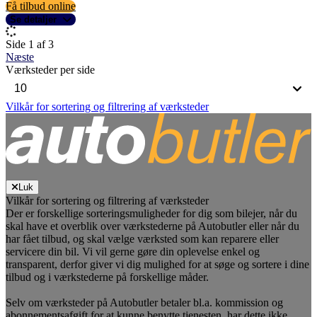
Få tilbud online
Se detaljer
Side 1 af 3
Næste
Værksteder per side
Vilkår for sortering og filtrering af værksteder
Luk
Vilkår for sortering og filtrering af værksteder
Der er forskellige sorteringsmuligheder for dig som bilejer, når du
skal have et overblik over værkstederne på Autobutler eller når du
har fået tilbud, og skal vælge værksted som kan reparere eller
servicere din bil. Vi vil gerne gøre din oplevelse enkel og
transparent, derfor giver vi dig mulighed for at søge og sortere i dine
tilbud og i værkstederne på forskellige måder.
Selv om værksteder på Autobutler betaler bl.a. kommission og
abonnementsafgift for at kunne benytte tjenesten, har dette ikke