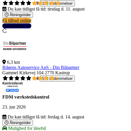
4,9
135 bedømmelser
Du kan tidligst få tid:
tirsdag d. 11. august
Åbningstider
Få tilbud online
Se detaljer
6,3 km
Biløens Autoservice ApS - Din Bilpartner
Gammel Kirkevej 104
2770 Kastrup
4,4
518 bedømmelser
FDM værkstedskontrol
23. jun 2026
Du kan tidligst få tid:
fredag d. 14. august
Åbningstider
Mulighed for lånebil