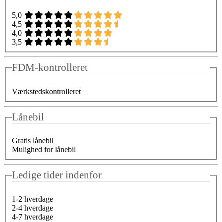
5,0
4,5
4,0
3,5
FDM-kontrolleret
Værkstedskontrolleret
Lånebil
Gratis lånebil
Mulighed for lånebil
Ledige tider indenfor
1-2 hverdage
2-4 hverdage
4-7 hverdage