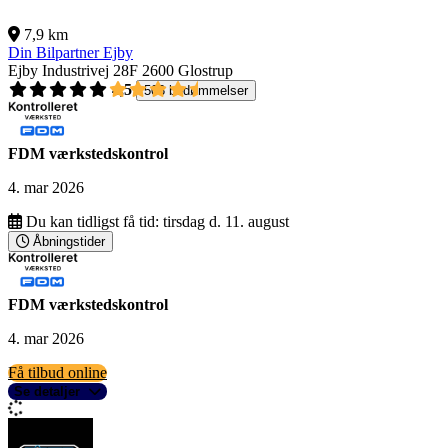
7,9 km
Din Bilpartner Ejby
Ejby Industrivej 28F
2600 Glostrup
4,5
503 bedømmelser
FDM værkstedskontrol
4. mar 2026
Du kan tidligst få tid:
tirsdag d. 11. august
Åbningstider
FDM værkstedskontrol
4. mar 2026
Få tilbud online
Se detaljer