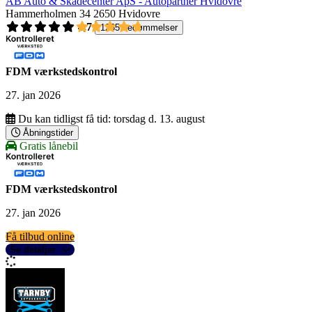
AB Auto & Skadecenter ApS - Autopartner Hvidovre
Hammerholmen 34
2650 Hvidovre
4,7
1265 bedømmelser
FDM værkstedskontrol
27. jan 2026
Du kan tidligst få tid:
torsdag d. 13. august
Åbningstider
Gratis lånebil
FDM værkstedskontrol
27. jan 2026
Få tilbud online
Se detaljer