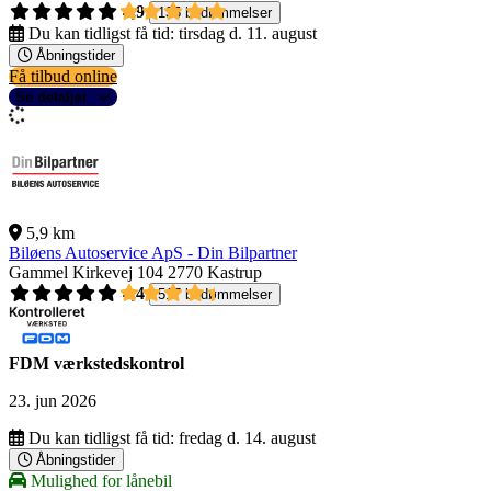
4,9
135 bedømmelser
Du kan tidligst få tid:
tirsdag d. 11. august
Åbningstider
Få tilbud online
Se detaljer
5,9 km
Biløens Autoservice ApS - Din Bilpartner
Gammel Kirkevej 104
2770 Kastrup
4,4
517 bedømmelser
FDM værkstedskontrol
23. jun 2026
Du kan tidligst få tid:
fredag d. 14. august
Åbningstider
Mulighed for lånebil