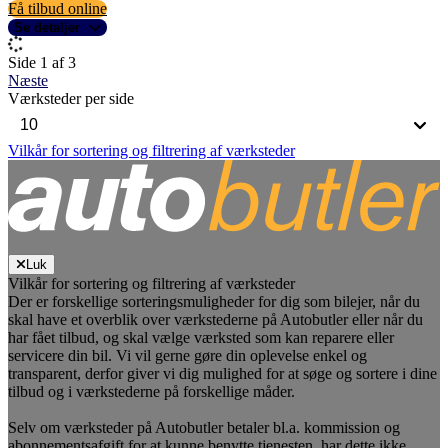
Få tilbud online
Se detaljer
Side 1 af 3
Næste
Værksteder per side
Vilkår for sortering og filtrering af værksteder
Luk
Vilkår for sortering og filtrering af værksteder
Der er forskellige sorteringsmuligheder for dig som bilejer, når du
skal have et overblik over værkstederne på Autobutler eller når du
har fået tilbud, og skal vælge værksted som kan reparere eller
servicere din bil. Vi vil gerne gøre din oplevelse enkel og
transparent, derfor giver vi dig mulighed for at søge og sortere i dine
tilbud og i værkstederne på forskellige måder.
Selv om værksteder på Autobutler betaler bl.a. kommission og
abonnementsafgift for at kunne benytte tjenesten, har dette ikke