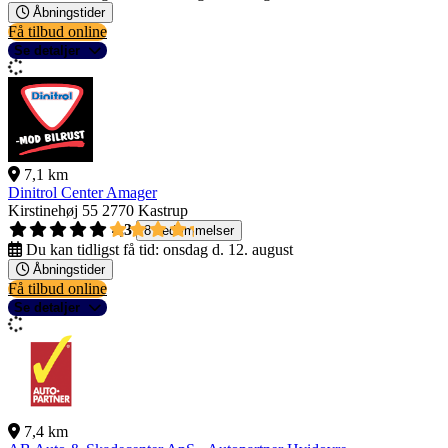
Åbningstider
Få tilbud online
Se detaljer
7,1 km
Dinitrol Center Amager
Kirstinehøj 55
2770 Kastrup
4,3
8 bedømmelser
Du kan tidligst få tid:
onsdag d. 12. august
Åbningstider
Få tilbud online
Se detaljer
7,4 km