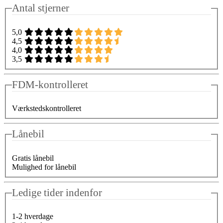
Antal stjerner
5,0
4,5
4,0
3,5
FDM-kontrolleret
Værkstedskontrolleret
Lånebil
Gratis lånebil
Mulighed for lånebil
Ledige tider indenfor
1-2 hverdage