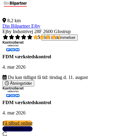
8,2 km
Din Bilpartner Ejby
Ejby Industrivej 28F
2600 Glostrup
4,5
503 bedømmelser
FDM værkstedskontrol
4. mar 2026
Du kan tidligst få tid:
tirsdag d. 11. august
Åbningstider
FDM værkstedskontrol
4. mar 2026
Få tilbud online
Se detaljer