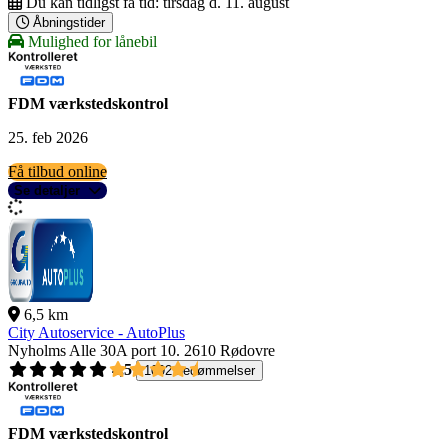
Du kan tidligst få tid:
tirsdag d. 11. august
Åbningstider
Mulighed for lånebil
FDM værkstedskontrol
25. feb 2026
Få tilbud online
Se detaljer
6,5 km
City Autoservice - AutoPlus
Nyholms Alle 30A port 10.
2610 Rødovre
4,5
1092 bedømmelser
FDM værkstedskontrol