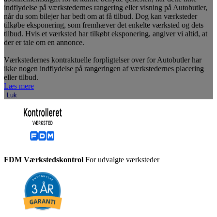
indflydelse på værkstedernes rangering eller visning på Autobutler,
når du som bilejer har bedt om at få tilbud. Dog kan værksteder
tilkøbe eksponering, som fremhæver det enkelte værksted og dets
tilbud. Hvis et værksted har tilkøbt eksponering, angiver vi altid, at
der er tale om en annonce.
Værkstedernes kontraktuelle forpligtelser over for Autobutler har
ikke nogen indflydelse på rangeringen af værkstedernes placering
eller tilbud.
Læs mere
Luk
FDM Værkstedskontrol
For udvalgte værksteder