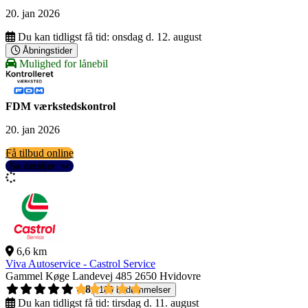
20. jan 2026
Du kan tidligst få tid:
onsdag d. 12. august
Åbningstider
Mulighed for lånebil
FDM værkstedskontrol
20. jan 2026
Få tilbud online
Se detaljer
6,6 km
Viva Autoservice - Castrol Service
Gammel Køge Landevej 485
2650 Hvidovre
4,8
189 bedømmelser
Du kan tidligst få tid:
tirsdag d. 11. august