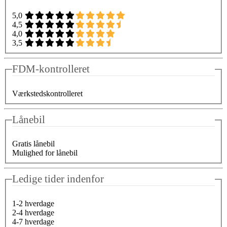
5,0
4,5
4,0
3,5
FDM-kontrolleret
Værkstedskontrolleret
Lånebil
Gratis lånebil
Mulighed for lånebil
Ledige tider indenfor
1-2 hverdage
2-4 hverdage
4-7 hverdage