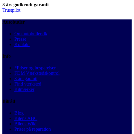
3 års godkendt garanti
Trustpilot
Autobutler
Om autobutler.dk
Presse
Kontakt
Info
*Priser og besparelser
FDM Værkstedskontrol
3 års garanti
Find værksted
Bilmærker
Bilråd
Blog
Bilens ABC
Bilens Wiki
Priser på reparation