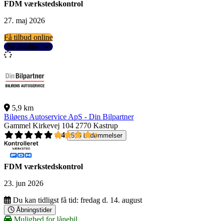
FDM værkstedskontrol
27. maj 2026
Få tilbud online
Se detaljer
5,9 km
Biløens Autoservice ApS - Din Bilpartner
Gammel Kirkevej 104
2770 Kastrup
4,4
516 bedømmelser
FDM værkstedskontrol
23. jun 2026
Du kan tidligst få tid:
fredag d. 14. august
Åbningstider
Mulighed for lånebil