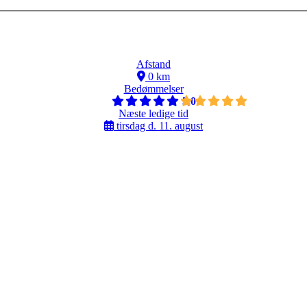
Afstand
0 km
Bedømmelser
5,0
Næste ledige tid
tirsdag d. 11. august