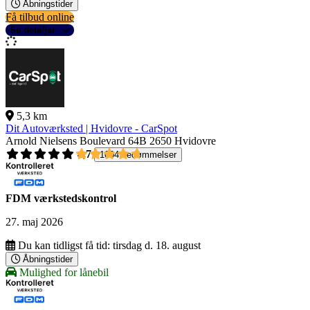
Åbningstider
Få tilbud online
Se detaljer
5,3 km
Dit Autoværksted | Hvidovre - CarSpot
Arnold Nielsens Boulevard 64B
2650 Hvidovre
4,7
1004 bedømmelser
FDM værkstedskontrol
27. maj 2026
Du kan tidligst få tid:
tirsdag d. 18. august
Åbningstider
Mulighed for lånebil