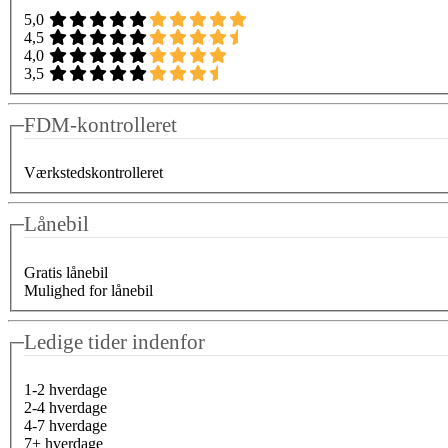
5,0
4,5
4,0
3,5
FDM-kontrolleret
Værkstedskontrolleret
Lånebil
Gratis lånebil
Mulighed for lånebil
Ledige tider indenfor
1-2 hverdage
2-4 hverdage
4-7 hverdage
7+ hverdage