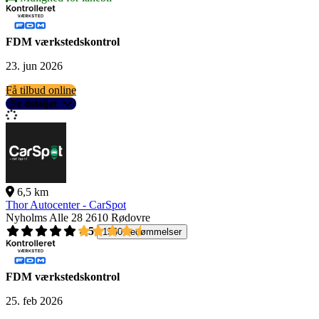
FDM værkstedskontrol
23. jun 2026
Få tilbud online
Se detaljer
6,5 km
Thor Autocenter - CarSpot
Nyholms Alle 28
2610 Rødovre
4,5
1560 bedømmelser
FDM værkstedskontrol
25. feb 2026