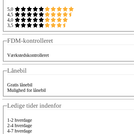
5,0
4,5
4,0
3,5
FDM-kontrolleret
Værkstedskontrolleret
Lånebil
Gratis lånebil
Mulighed for lånebil
Ledige tider indenfor
1-2 hverdage
2-4 hverdage
4-7 hverdage