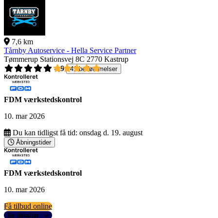
7,6 km
Tårnby Autoservice - Hella Service Partner
Tømmerup Stationsvej 8C
2770 Kastrup
4,9
41 bedømmelser
FDM værkstedskontrol
10. mar 2026
Du kan tidligst få tid:
onsdag d. 19. august
Åbningstider
FDM værkstedskontrol
10. mar 2026
Få tilbud online
Se detaljer