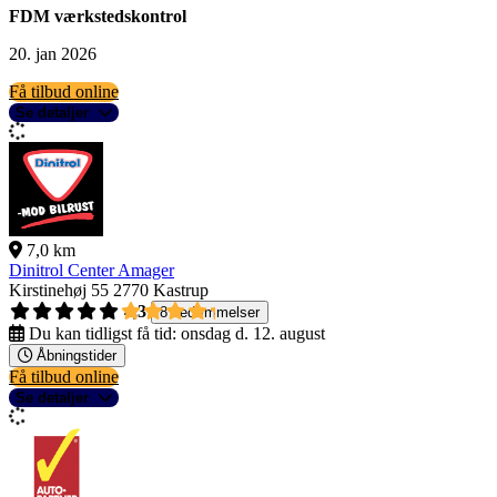
FDM værkstedskontrol
20. jan 2026
Få tilbud online
Se detaljer
7,0 km
Dinitrol Center Amager
Kirstinehøj 55
2770 Kastrup
4,3
8 bedømmelser
Du kan tidligst få tid:
onsdag d. 12. august
Åbningstider
Få tilbud online
Se detaljer