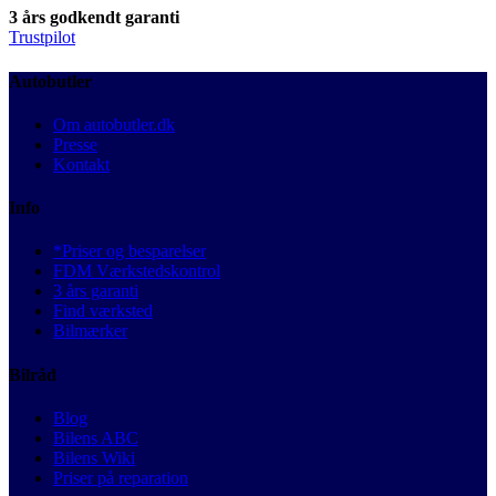
3 års godkendt garanti
Trustpilot
Autobutler
Om autobutler.dk
Presse
Kontakt
Info
*Priser og besparelser
FDM Værkstedskontrol
3 års garanti
Find værksted
Bilmærker
Bilråd
Blog
Bilens ABC
Bilens Wiki
Priser på reparation