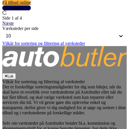
Få tilbud online
Se detaljer
Side 1 af 4
Næste
Værksteder per side
Vilkår for sortering og filtrering af værksteder
Luk
Vilkår for sortering og filtrering af værksteder
Der er forskellige sorteringsmuligheder for dig som bilejer, når du
skal have et overblik over værkstederne på Autobutler eller når du
har fået tilbud, og skal vælge værksted som kan reparere eller
servicere din bil. Vi vil gerne gøre din oplevelse enkel og
transparent, derfor giver vi dig mulighed for at søge og sortere i dine
tilbud og i værkstederne på forskellige måder.
Selv om værksteder på Autobutler betaler bl.a. kommission og
abonnementsafgift for at kunne benytte tjenesten, har dette ikke