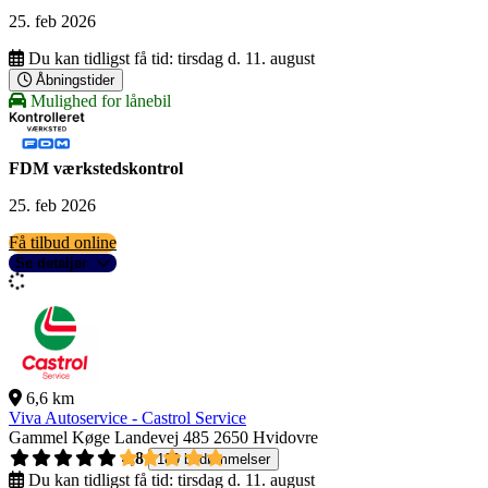
25. feb 2026
Du kan tidligst få tid:
tirsdag d. 11. august
Åbningstider
Mulighed for lånebil
FDM værkstedskontrol
25. feb 2026
Få tilbud online
Se detaljer
6,6 km
Viva Autoservice - Castrol Service
Gammel Køge Landevej 485
2650 Hvidovre
4,8
189 bedømmelser
Du kan tidligst få tid:
tirsdag d. 11. august