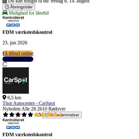
Du kan tidligst få tid:
fredag d. 14. august
Åbningstider
Mulighed for lånebil
FDM værkstedskontrol
23. jun 2026
Få tilbud online
Se detaljer
6,5 km
Thor Autocenter - CarSpot
Nyholms Alle 28
2610 Rødovre
4,5
1560 bedømmelser
FDM værkstedskontrol