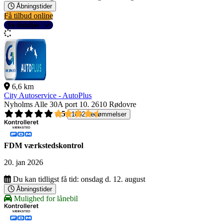
Åbningstider
Få tilbud online
Se detaljer
6,6 km
City Autoservice - AutoPlus
Nyholms Alle 30A port 10.
2610 Rødovre
4,5
1092 bedømmelser
FDM værkstedskontrol
20. jan 2026
Du kan tidligst få tid:
onsdag d. 12. august
Åbningstider
Mulighed for lånebil