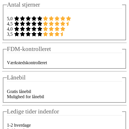
Antal stjerner
5,0
4,5
4,0
3,5
FDM-kontrolleret
Værkstedskontrolleret
Lånebil
Gratis lånebil
Mulighed for lånebil
Ledige tider indenfor
1-2 hverdage