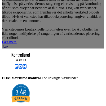
indflydelse på værkstedernes rangering eller visning på Autobutler,
når du som bilejer har bedt om at få tilbud. Dog kan værksteder
tilkøbe eksponering, som fremhæver det enkelte værksted og dets
tilbud. Hvis et værksted har tilkøbt eksponering, angiver vi altid, at
der er tale om en annonce.
Værkstedernes kontraktuelle forpligtelser over for Autobutler har
ikke nogen indflydelse på rangeringen af værkstedernes placering
eller tilbud.
Læs mere
Luk
FDM Værkstedskontrol
For udvalgte værksteder