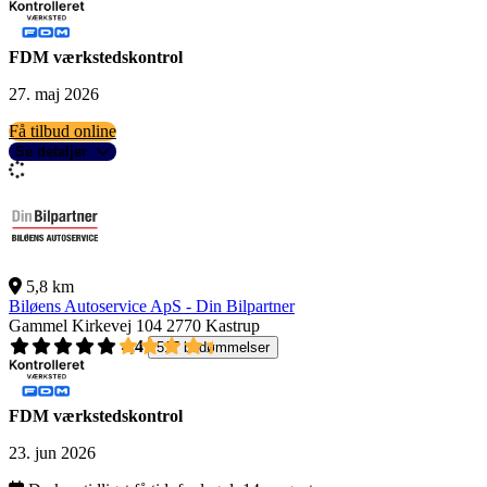
FDM værkstedskontrol
27. maj 2026
Få tilbud online
Se detaljer
5,8 km
Biløens Autoservice ApS - Din Bilpartner
Gammel Kirkevej 104
2770 Kastrup
4,4
517 bedømmelser
FDM værkstedskontrol
23. jun 2026