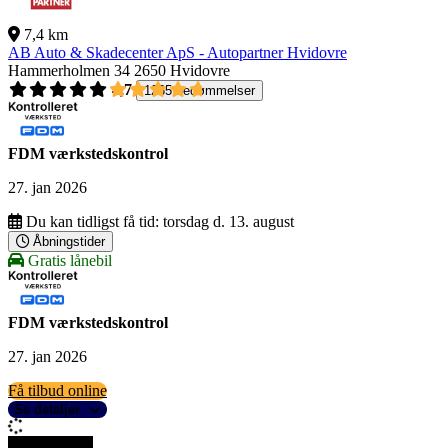
7,4 km
AB Auto & Skadecenter ApS - Autopartner Hvidovre
Hammerholmen 34
2650 Hvidovre
4,7
1265 bedømmelser
FDM værkstedskontrol
27. jan 2026
Du kan tidligst få tid:
torsdag d. 13. august
Åbningstider
Gratis lånebil
FDM værkstedskontrol
27. jan 2026
Få tilbud online
Se detaljer