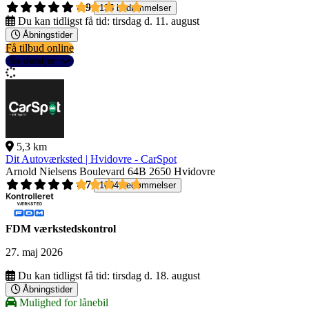
4,9
135 bedømmelser
Du kan tidligst få tid:
tirsdag d. 11. august
Åbningstider
Få tilbud online
Se detaljer
5,3 km
Dit Autoværksted | Hvidovre - CarSpot
Arnold Nielsens Boulevard 64B
2650 Hvidovre
4,7
1004 bedømmelser
FDM værkstedskontrol
27. maj 2026
Du kan tidligst få tid:
tirsdag d. 18. august
Åbningstider
Mulighed for lånebil