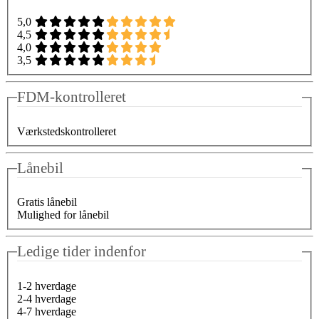
5,0
4,5
4,0
3,5
FDM-kontrolleret
Værkstedskontrolleret
Lånebil
Gratis lånebil
Mulighed for lånebil
Ledige tider indenfor
1-2 hverdage
2-4 hverdage
4-7 hverdage