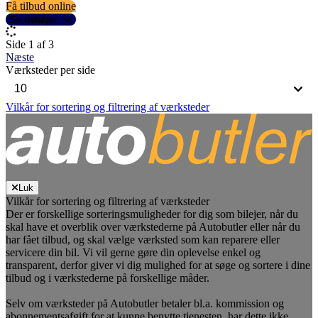
Få tilbud online
Se detaljer
Side 1 af 3
Næste
Værksteder per side
Vilkår for sortering og filtrering af værksteder
Luk
Vilkår for sortering og filtrering af værksteder
Der er forskellige sorteringsmuligheder for dig som bilejer, når du
skal have et overblik over værkstederne på Autobutler eller når du
har fået tilbud, og skal vælge værksted som kan reparere eller
servicere din bil. Vi vil gerne gøre din oplevelse enkel og
transparent, derfor giver vi dig mulighed for at søge og sortere i dine
tilbud og i værkstederne på forskellige måder.
Selv om værksteder på Autobutler betaler bl.a. kommission og
abonnementsafgift for at kunne benytte tjenesten, har dette ikke