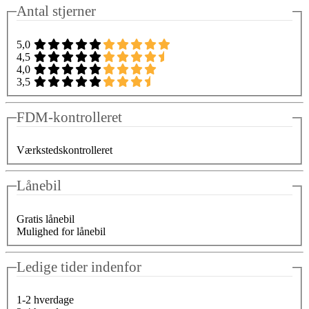
Antal stjerner
5,0
4,5
4,0
3,5
FDM-kontrolleret
Værkstedskontrolleret
Lånebil
Gratis lånebil
Mulighed for lånebil
Ledige tider indenfor
1-2 hverdage