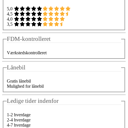
5,0
4,5
4,0
3,5
FDM-kontrolleret
Værkstedskontrolleret
Lånebil
Gratis lånebil
Mulighed for lånebil
Ledige tider indenfor
1-2 hverdage
2-4 hverdage
4-7 hverdage