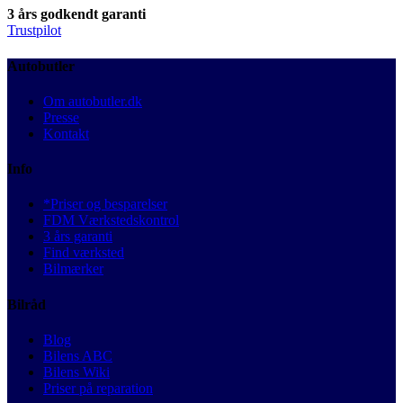
3 års godkendt garanti
Trustpilot
Autobutler
Om autobutler.dk
Presse
Kontakt
Info
*Priser og besparelser
FDM Værkstedskontrol
3 års garanti
Find værksted
Bilmærker
Bilråd
Blog
Bilens ABC
Bilens Wiki
Priser på reparation