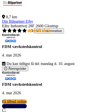
8,7 km
Din Bilpartner Ejby
Ejby Industrivej 28F
2600 Glostrup
4,5
503 bedømmelser
FDM værkstedskontrol
4. mar 2026
Du kan tidligst få tid:
mandag d. 10. august
Åbningstider
FDM værkstedskontrol
4. mar 2026
Få tilbud online
Se detaljer