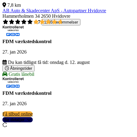
7,8 km
AB Auto & Skadecenter ApS - Autopartner Hvidovre
Hammerholmen 34
2650 Hvidovre
4,7
1265 bedømmelser
FDM værkstedskontrol
27. jan 2026
Du kan tidligst få tid:
onsdag d. 12. august
Åbningstider
Gratis lånebil
FDM værkstedskontrol
27. jan 2026
Få tilbud online
Se detaljer