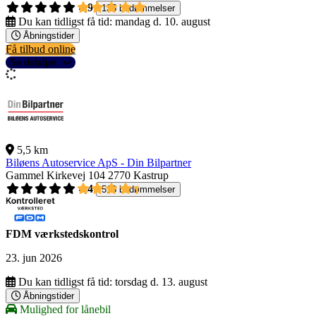
4,9
135 bedømmelser
Du kan tidligst få tid:
mandag d. 10. august
Åbningstider
Få tilbud online
Se detaljer
5,5 km
Biløens Autoservice ApS - Din Bilpartner
Gammel Kirkevej 104
2770 Kastrup
4,4
518 bedømmelser
FDM værkstedskontrol
23. jun 2026
Du kan tidligst få tid:
torsdag d. 13. august
Åbningstider
Mulighed for lånebil