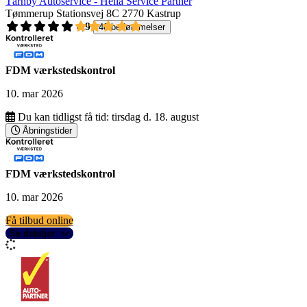
Tårnby Autoservice - Hella Service Partner
Tømmerup Stationsvej 8C
2770 Kastrup
4,9
40 bedømmelser
FDM værkstedskontrol
10. mar 2026
Du kan tidligst få tid:
tirsdag d. 18. august
Åbningstider
FDM værkstedskontrol
10. mar 2026
Få tilbud online
Se detaljer