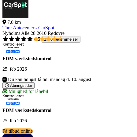
7,0 km
Thor Autocenter - CarSpot
Nyholms Alle 28
2610 Rødovre
4,5
1558 bedømmelser
FDM værkstedskontrol
25. feb 2026
Du kan tidligst få tid:
mandag d. 10. august
Åbningstider
Mulighed for lånebil
FDM værkstedskontrol
25. feb 2026
Få tilbud online
Se detaljer