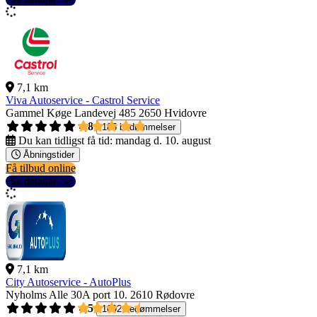
7,1 km
Viva Autoservice - Castrol Service
Gammel Køge Landevej 485
2650 Hvidovre
4,8
185 bedømmelser
Du kan tidligst få tid:
mandag d. 10. august
Åbningstider
Få tilbud online
Se detaljer
7,1 km
City Autoservice - AutoPlus
Nyholms Alle 30A port 10.
2610 Rødovre
4,5
1092 bedømmelser