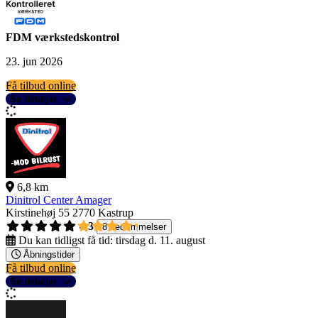
FDM værkstedskontrol
23. jun 2026
Få tilbud online
Se detaljer
6,8 km
Dinitrol Center Amager
Kirstinehøj 55
2770 Kastrup
4,3
8 bedømmelser
Du kan tidligst få tid:
tirsdag d. 11. august
Åbningstider
Få tilbud online
Se detaljer