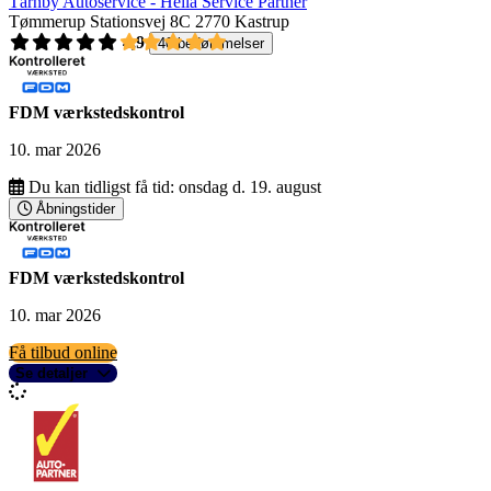
Tårnby Autoservice - Hella Service Partner
Tømmerup Stationsvej 8C
2770 Kastrup
4,9
40 bedømmelser
FDM værkstedskontrol
10. mar 2026
Du kan tidligst få tid:
onsdag d. 19. august
Åbningstider
FDM værkstedskontrol
10. mar 2026
Få tilbud online
Se detaljer