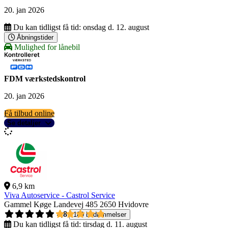
20. jan 2026
Du kan tidligst få tid:
onsdag d. 12. august
Åbningstider
Mulighed for lånebil
FDM værkstedskontrol
20. jan 2026
Få tilbud online
Se detaljer
6,9 km
Viva Autoservice - Castrol Service
Gammel Køge Landevej 485
2650 Hvidovre
4,8
189 bedømmelser
Du kan tidligst få tid:
tirsdag d. 11. august