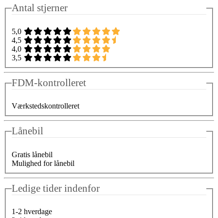
Antal stjerner
5,0
4,5
4,0
3,5
FDM-kontrolleret
Værkstedskontrolleret
Lånebil
Gratis lånebil
Mulighed for lånebil
Ledige tider indenfor
1-2 hverdage