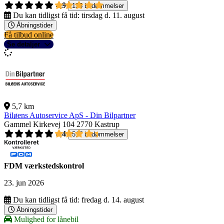
4,9
135 bedømmelser
Du kan tidligst få tid:
tirsdag d. 11. august
Åbningstider
Få tilbud online
Se detaljer
5,7 km
Biløens Autoservice ApS - Din Bilpartner
Gammel Kirkevej 104
2770 Kastrup
4,4
517 bedømmelser
FDM værkstedskontrol
23. jun 2026
Du kan tidligst få tid:
fredag d. 14. august
Åbningstider
Mulighed for lånebil