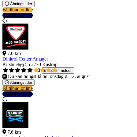
Åbningstider
Få tilbud online
Se detaljer
7,0 km
Dinitrol Center Amager
Kirstinehøj 55
2770 Kastrup
4,3
8 bedømmelser
Du kan tidligst få tid:
onsdag d. 12. august
Åbningstider
Få tilbud online
Se detaljer
7,6 km