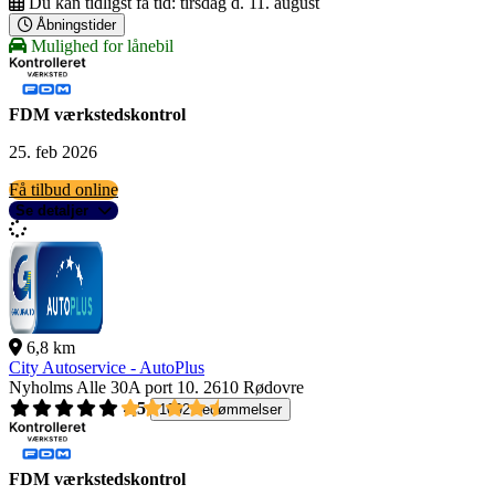
Du kan tidligst få tid:
tirsdag d. 11. august
Åbningstider
Mulighed for lånebil
FDM værkstedskontrol
25. feb 2026
Få tilbud online
Se detaljer
6,8 km
City Autoservice - AutoPlus
Nyholms Alle 30A port 10.
2610 Rødovre
4,5
1092 bedømmelser
FDM værkstedskontrol