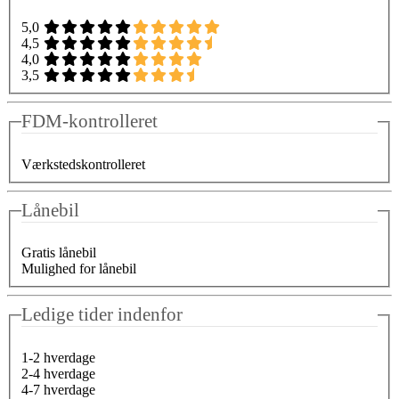
5,0
4,5
4,0
3,5
FDM-kontrolleret
Værkstedskontrolleret
Lånebil
Gratis lånebil
Mulighed for lånebil
Ledige tider indenfor
1-2 hverdage
2-4 hverdage
4-7 hverdage