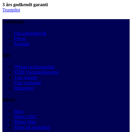
3 års godkendt garanti
Trustpilot
Autobutler
Om autobutler.dk
Presse
Kontakt
Info
*Priser og besparelser
FDM Værkstedskontrol
3 års garanti
Find værksted
Bilmærker
Bilråd
Blog
Bilens ABC
Bilens Wiki
Priser på reparation