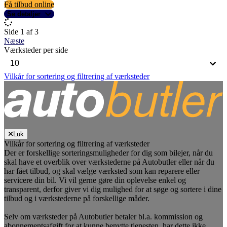
Få tilbud online
Se detaljer
Side 1 af 3
Næste
Værksteder per side
Vilkår for sortering og filtrering af værksteder
Luk
Vilkår for sortering og filtrering af værksteder
Der er forskellige sorteringsmuligheder for dig som bilejer, når du
skal have et overblik over værkstederne på Autobutler eller når du
har fået tilbud, og skal vælge værksted som kan reparere eller
servicere din bil. Vi vil gerne gøre din oplevelse enkel og
transparent, derfor giver vi dig mulighed for at søge og sortere i dine
tilbud og i værkstederne på forskellige måder.
Selv om værksteder på Autobutler betaler bl.a. kommission og
abonnementsafgift for at kunne benytte tjenesten, har dette ikke