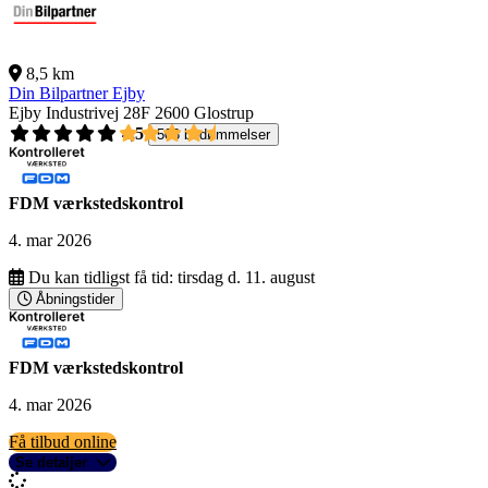
8,5 km
Din Bilpartner Ejby
Ejby Industrivej 28F
2600 Glostrup
4,5
503 bedømmelser
FDM værkstedskontrol
4. mar 2026
Du kan tidligst få tid:
tirsdag d. 11. august
Åbningstider
FDM værkstedskontrol
4. mar 2026
Få tilbud online
Se detaljer