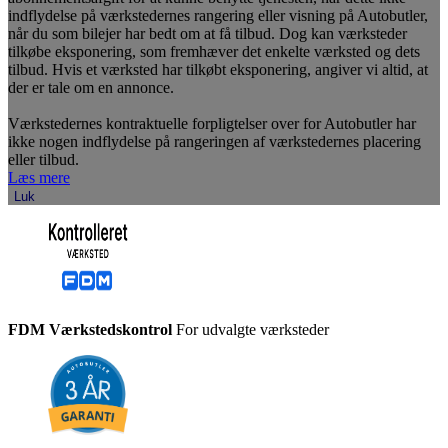
indflydelse på værkstedernes rangering eller visning på Autobutler,
når du som bilejer har bedt om at få tilbud. Dog kan værksteder
tilkøbe eksponering, som fremhæver det enkelte værksted og dets
tilbud. Hvis et værksted har tilkøbt eksponering, angiver vi altid, at
der er tale om en annonce.
Værkstedernes kontraktuelle forpligtelser over for Autobutler har
ikke nogen indflydelse på rangeringen af værkstedernes placering
eller tilbud.
Læs mere
Luk
FDM Værkstedskontrol
For udvalgte værksteder