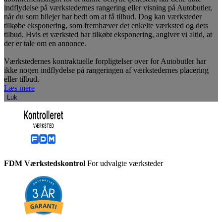
indflydelse på værkstedernes rangering eller visning på Autobutler,
når du som bilejer har bedt om at få tilbud. Dog kan værksteder
tilkøbe eksponering, som fremhæver det enkelte værksted og dets
tilbud. Hvis et værksted har tilkøbt eksponering, angiver vi altid, at
der er tale om en annonce.
Værkstedernes kontraktuelle forpligtelser over for Autobutler har
ikke nogen indflydelse på rangeringen af værkstedernes placering
eller tilbud.
Læs mere
Luk
FDM Værkstedskontrol
For udvalgte værksteder