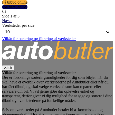
Få tilbud online
Se detaljer
Side 1 af 3
Næste
Værksteder per side
Vilkår for sortering og filtrering af værksteder
Luk
Vilkår for sortering og filtrering af værksteder
Der er forskellige sorteringsmuligheder for dig som bilejer, når du
skal have et overblik over værkstederne på Autobutler eller når du
har fået tilbud, og skal vælge værksted som kan reparere eller
servicere din bil. Vi vil gerne gøre din oplevelse enkel og
transparent, derfor giver vi dig mulighed for at søge og sortere i dine
tilbud og i værkstederne på forskellige måder.
Selv om værksteder på Autobutler betaler bl.a. kommission og
abonnementsafgift for at kunne benytte tjenesten, har dette ikke