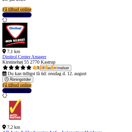
Få tilbud online
Se detaljer
7,1 km
Dinitrol Center Amager
Kirstinehøj 55
2770 Kastrup
4,3
8 bedømmelser
Du kan tidligst få tid:
onsdag d. 12. august
Åbningstider
Få tilbud online
Se detaljer
7,2 km