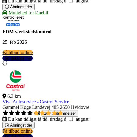
Du kan tidligst få tid:
tirsdag d. 11. august
Åbningstider
Mulighed for lånebil
FDM værkstedskontrol
25. feb 2026
Få tilbud online
Se detaljer
6,3 km
Viva Autoservice - Castrol Service
Gammel Køge Landevej 485
2650 Hvidovre
4,8
189 bedømmelser
Du kan tidligst få tid:
tirsdag d. 11. august
Åbningstider
Få tilbud online
Se detaljer