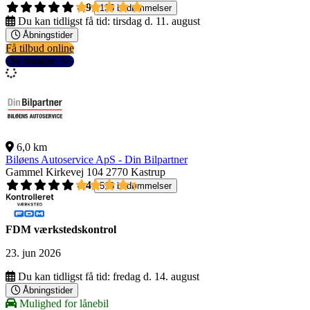
4,9
135 bedømmelser
Du kan tidligst få tid:
tirsdag d. 11. august
Åbningstider
Få tilbud online
Se detaljer
6,0 km
Biløens Autoservice ApS - Din Bilpartner
Gammel Kirkevej 104
2770 Kastrup
4,4
518 bedømmelser
FDM værkstedskontrol
23. jun 2026
Du kan tidligst få tid:
fredag d. 14. august
Åbningstider
Mulighed for lånebil