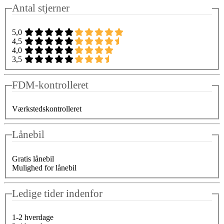
Antal stjerner
5,0
4,5
4,0
3,5
FDM-kontrolleret
Værkstedskontrolleret
Lånebil
Gratis lånebil
Mulighed for lånebil
Ledige tider indenfor
1-2 hverdage