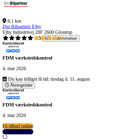
8,1 km
Din Bilpartner Ejby
Ejby Industrivej 28F
2600 Glostrup
4,5
503 bedømmelser
FDM værkstedskontrol
4. mar 2026
Du kan tidligst få tid:
tirsdag d. 11. august
Åbningstider
FDM værkstedskontrol
4. mar 2026
Få tilbud online
Se detaljer