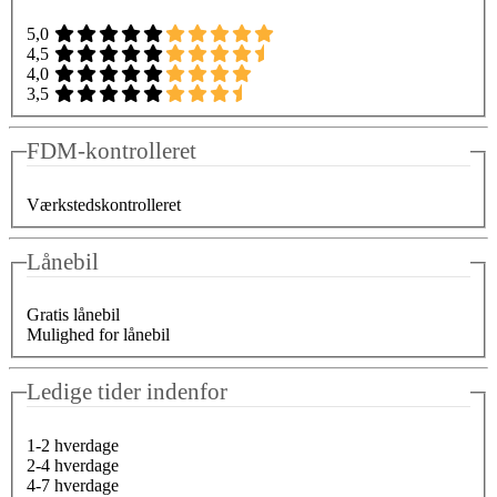
5,0
4,5
4,0
3,5
FDM-kontrolleret
Værkstedskontrolleret
Lånebil
Gratis lånebil
Mulighed for lånebil
Ledige tider indenfor
1-2 hverdage
2-4 hverdage
4-7 hverdage