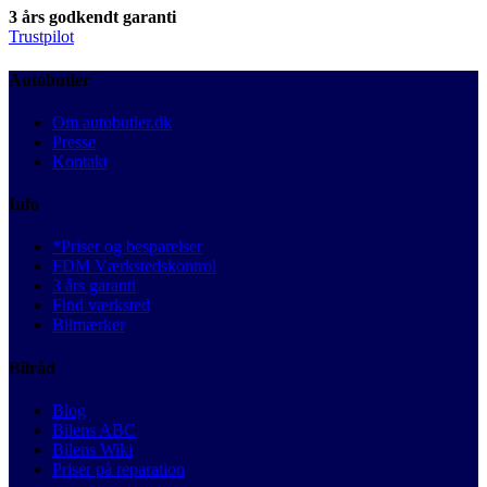
3 års godkendt garanti
Trustpilot
Autobutler
Om autobutler.dk
Presse
Kontakt
Info
*Priser og besparelser
FDM Værkstedskontrol
3 års garanti
Find værksted
Bilmærker
Bilråd
Blog
Bilens ABC
Bilens Wiki
Priser på reparation