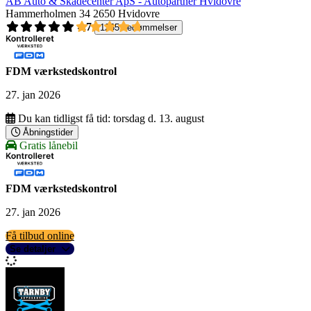
AB Auto & Skadecenter ApS - Autopartner Hvidovre
Hammerholmen 34
2650 Hvidovre
4,7
1265 bedømmelser
FDM værkstedskontrol
27. jan 2026
Du kan tidligst få tid:
torsdag d. 13. august
Åbningstider
Gratis lånebil
FDM værkstedskontrol
27. jan 2026
Få tilbud online
Se detaljer