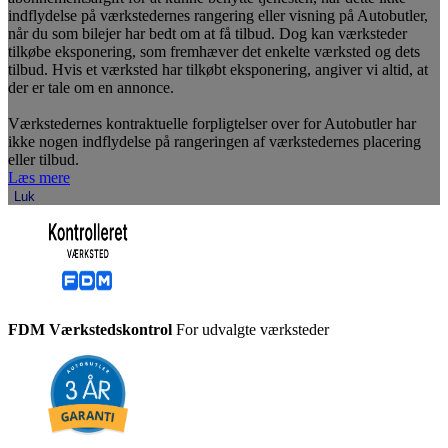
indflydelse på værkstedernes rangering eller visning på Autobutler,
når du som bilejer har bedt om at få tilbud. Dog kan værksteder
tilkøbe eksponering, som fremhæver det enkelte værksted og dets
tilbud. Hvis et værksted har tilkøbt eksponering, angiver vi altid, at
der er tale om en annonce.
Værkstedernes kontraktuelle forpligtelser over for Autobutler har
ikke nogen indflydelse på rangeringen af værkstedernes placering
eller tilbud.
Læs mere
Luk
FDM Værkstedskontrol
For udvalgte værksteder