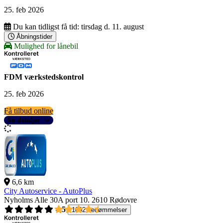
25. feb 2026
Du kan tidligst få tid:
tirsdag d. 11. august
Åbningstider
Mulighed for lånebil
FDM værkstedskontrol
25. feb 2026
Få tilbud online
Se detaljer
6,6 km
City Autoservice - AutoPlus
Nyholms Alle 30A port 10.
2610 Rødovre
4,5
1092 bedømmelser