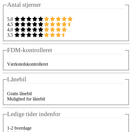
Antal stjerner
5,0
4,5
4,0
3,5
FDM-kontrolleret
Værkstedskontrolleret
Lånebil
Gratis lånebil
Mulighed for lånebil
Ledige tider indenfor
1-2 hverdage