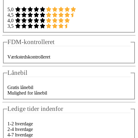
5,0
4,5
4,0
3,5
FDM-kontrolleret
Værkstedskontrolleret
Lånebil
Gratis lånebil
Mulighed for lånebil
Ledige tider indenfor
1-2 hverdage
2-4 hverdage
4-7 hverdage