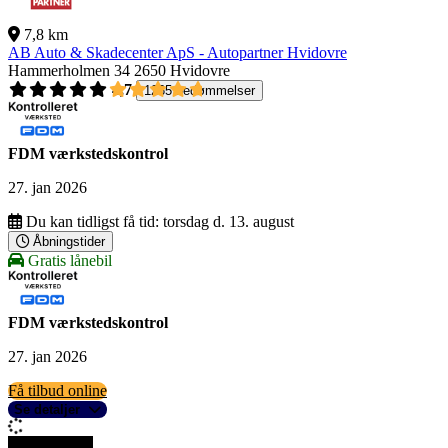
7,8 km
AB Auto & Skadecenter ApS - Autopartner Hvidovre
Hammerholmen 34
2650 Hvidovre
4,7
1265 bedømmelser
FDM værkstedskontrol
27. jan 2026
Du kan tidligst få tid:
torsdag d. 13. august
Åbningstider
Gratis lånebil
FDM værkstedskontrol
27. jan 2026
Få tilbud online
Se detaljer