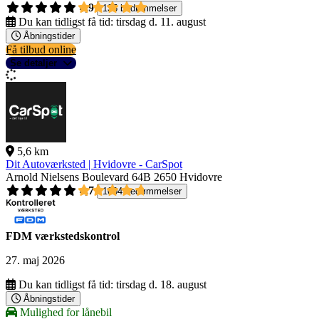
4,9
135 bedømmelser
Du kan tidligst få tid:
tirsdag d. 11. august
Åbningstider
Få tilbud online
Se detaljer
5,6 km
Dit Autoværksted | Hvidovre - CarSpot
Arnold Nielsens Boulevard 64B
2650 Hvidovre
4,7
1004 bedømmelser
FDM værkstedskontrol
27. maj 2026
Du kan tidligst få tid:
tirsdag d. 18. august
Åbningstider
Mulighed for lånebil