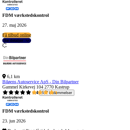
FDM værkstedskontrol
27. maj 2026
Få tilbud online
Se detaljer
6,1 km
Biløens Autoservice ApS - Din Bilpartner
Gammel Kirkevej 104
2770 Kastrup
4,4
517 bedømmelser
FDM værkstedskontrol
23. jun 2026