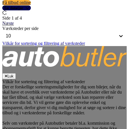
Få tilbud online
Se detaljer
Side 1 af 4
Næste
Værksteder per side
Vilkår for sortering og filtrering af værksteder
Luk
Vilkår for sortering og filtrering af værksteder
Der er forskellige sorteringsmuligheder for dig som bilejer, når du
skal have et overblik over værkstederne på Autobutler eller når du
har fået tilbud, og skal vælge værksted som kan reparere eller
servicere din bil. Vi vil gerne gøre din oplevelse enkel og
transparent, derfor giver vi dig mulighed for at søge og sortere i dine
tilbud og i værkstederne på forskellige måder.
Selv om værksteder på Autobutler betaler bl.a. kommission og
abonnementsafgift for at kunne benytte tjenesten, har dette ikke