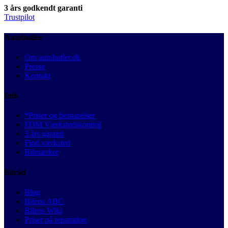
3 års godkendt garanti
Trustpilot
Autobutler
Om autobutler.dk
Presse
Kontakt
Info
*Priser og besparelser
FDM Værkstedskontrol
3 års garanti
Find værksted
Bilmærker
Bilråd
Blog
Bilens ABC
Bilens Wiki
Priser på reparation