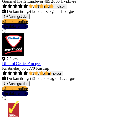
Gammel Køge Landevej 485
2650 Hvidovre
4,8
189 bedømmelser
Du kan tidligst få tid:
tirsdag d. 11. august
Åbningstider
Få tilbud online
Se detaljer
7,3 km
Dinitrol Center Amager
Kirstinehøj 55
2770 Kastrup
4,3
8 bedømmelser
Du kan tidligst få tid:
onsdag d. 12. august
Åbningstider
Få tilbud online
Se detaljer