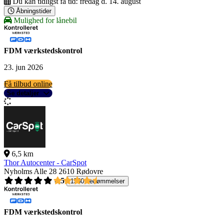
Du kan tidligst få tid:
fredag d. 14. august
Åbningstider
Mulighed for lånebil
FDM værkstedskontrol
23. jun 2026
Få tilbud online
Se detaljer
6,5 km
Thor Autocenter - CarSpot
Nyholms Alle 28
2610 Rødovre
4,5
1560 bedømmelser
FDM værkstedskontrol