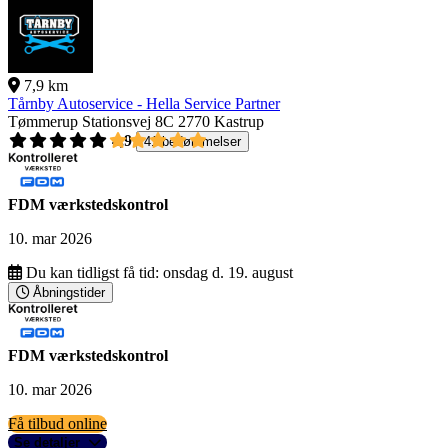
7,9 km
Tårnby Autoservice - Hella Service Partner
Tømmerup Stationsvej 8C
2770 Kastrup
4,9
41 bedømmelser
FDM værkstedskontrol
10. mar 2026
Du kan tidligst få tid:
onsdag d. 19. august
Åbningstider
FDM værkstedskontrol
10. mar 2026
Få tilbud online
Se detaljer