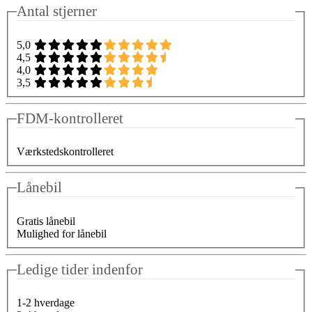
Antal stjerner
5,0
4,5
4,0
3,5
FDM-kontrolleret
Værkstedskontrolleret
Lånebil
Gratis lånebil
Mulighed for lånebil
Ledige tider indenfor
1-2 hverdage