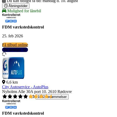
Du kan tidligst få tid:
mandag d. 10. august
Åbningstider
Mulighed for lånebil
FDM værkstedskontrol
25. feb 2026
Få tilbud online
Se detaljer
6,6 km
City Autoservice - AutoPlus
Nyholms Alle 30A port 10.
2610 Rødovre
4,5
1092 bedømmelser
FDM værkstedskontrol