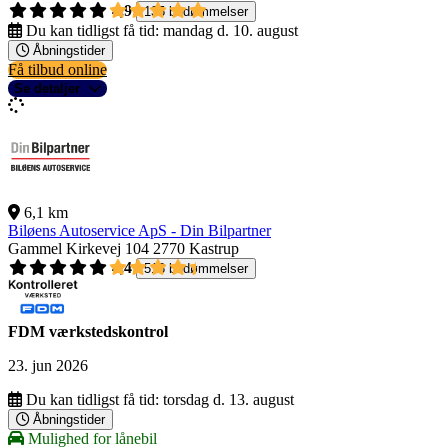
4,9
135 bedømmelser
Du kan tidligst få tid:
mandag d. 10. august
Åbningstider
Få tilbud online
Se detaljer
6,1 km
Biløens Autoservice ApS - Din Bilpartner
Gammel Kirkevej 104
2770 Kastrup
4,4
518 bedømmelser
FDM værkstedskontrol
23. jun 2026
Du kan tidligst få tid:
torsdag d. 13. august
Åbningstider
Mulighed for lånebil