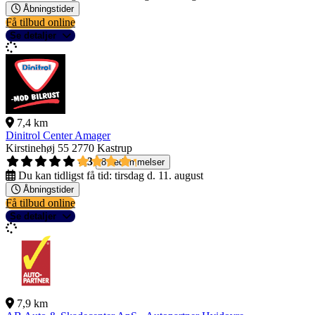
Åbningstider
Få tilbud online
Se detaljer
7,4 km
Dinitrol Center Amager
Kirstinehøj 55
2770 Kastrup
4,3
8 bedømmelser
Du kan tidligst få tid:
tirsdag d. 11. august
Åbningstider
Få tilbud online
Se detaljer
7,9 km