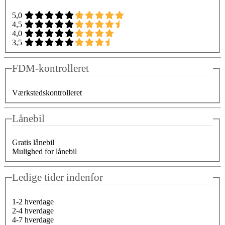
5,0
4,5
4,0
3,5
FDM-kontrolleret
Værkstedskontrolleret
Lånebil
Gratis lånebil
Mulighed for lånebil
Ledige tider indenfor
1-2 hverdage
2-4 hverdage
4-7 hverdage