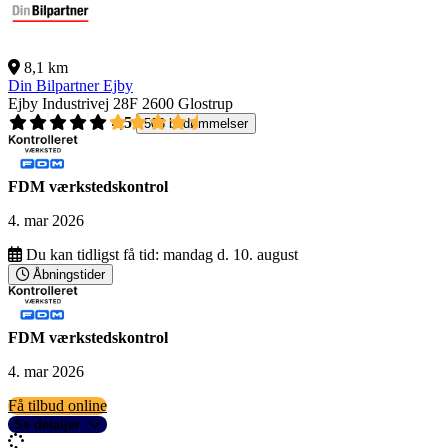
8,1 km
Din Bilpartner Ejby
Ejby Industrivej 28F
2600 Glostrup
4,5
503 bedømmelser
FDM værkstedskontrol
4. mar 2026
Du kan tidligst få tid:
mandag d. 10. august
Åbningstider
FDM værkstedskontrol
4. mar 2026
Få tilbud online
Se detaljer