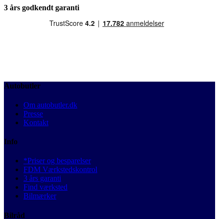
3 års godkendt garanti
Autobutler
Om autobutler.dk
Presse
Kontakt
Info
*Priser og besparelser
FDM Værkstedskontrol
3 års garanti
Find værksted
Bilmærker
Bilråd