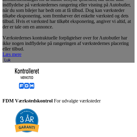
indflydelse på værkstedernes rangering eller visning på Autobutler,
når du som bilejer har bedt om at få tilbud. Dog kan værksteder
tilkøbe eksponering, som fremhæver det enkelte værksted og dets
tilbud. Hvis et værksted har tilkøbt eksponering, angiver vi altid, at
der er tale om en annonce.
Værkstedernes kontraktuelle forpligtelser over for Autobutler har
ikke nogen indflydelse på rangeringen af værkstedernes placering
eller tilbud.
Læs mere
Luk
FDM Værkstedskontrol
For udvalgte værksteder