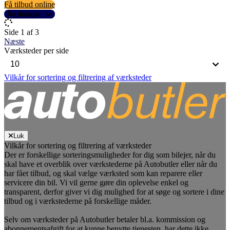
Få tilbud online
Se detaljer
Side 1 af 3
Næste
Værksteder per side
Vilkår for sortering og filtrering af værksteder
Luk
Vilkår for sortering og filtrering af værksteder
Der er forskellige sorteringsmuligheder for dig som bilejer, når du
skal have et overblik over værkstederne på Autobutler eller når du
har fået tilbud, og skal vælge værksted som kan reparere eller
servicere din bil. Vi vil gerne gøre din oplevelse enkel og
transparent, derfor giver vi dig mulighed for at søge og sortere i dine
tilbud og i værkstederne på forskellige måder.
Selv om værksteder på Autobutler betaler bl.a. kommission og
abonnementsafgift for at kunne benytte tjenesten, har dette ikke