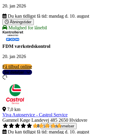
20. jan 2026
Du kan tidligst få tid:
mandag d. 10. august
Åbningstider
Mulighed for lånebil
FDM værkstedskontrol
20. jan 2026
Få tilbud online
Se detaljer
7,0 km
Viva Autoservice - Castrol Service
Gammel Køge Landevej 485
2650 Hvidovre
4,8
185 bedømmelser
Du kan tidligst få tid:
mandag d. 10. august