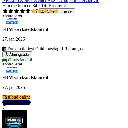
AB Auto & Skadecenter ApS - Autopartner Hvidovre
Hammerholmen 34
2650 Hvidovre
4,7
1265 bedømmelser
FDM værkstedskontrol
27. jan 2026
Du kan tidligst få tid:
onsdag d. 12. august
Åbningstider
Gratis lånebil
FDM værkstedskontrol
27. jan 2026
Få tilbud online
Se detaljer