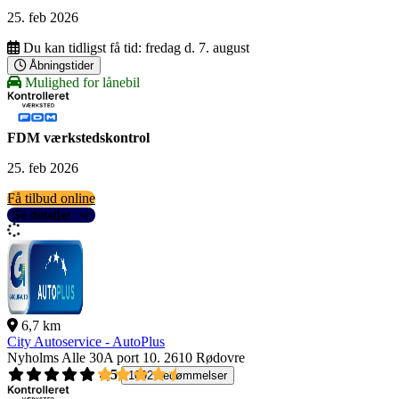
25. feb 2026
Du kan tidligst få tid:
fredag d. 7. august
Åbningstider
Mulighed for lånebil
FDM værkstedskontrol
25. feb 2026
Få tilbud online
Se detaljer
6,7 km
City Autoservice - AutoPlus
Nyholms Alle 30A port 10.
2610 Rødovre
4,5
1092 bedømmelser