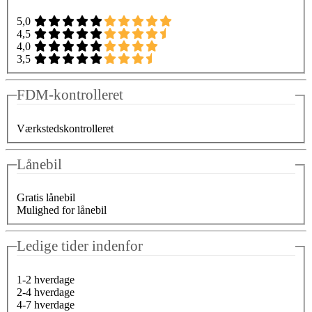
5,0
4,5
4,0
3,5
FDM-kontrolleret
Værkstedskontrolleret
Lånebil
Gratis lånebil
Mulighed for lånebil
Ledige tider indenfor
1-2 hverdage
2-4 hverdage
4-7 hverdage