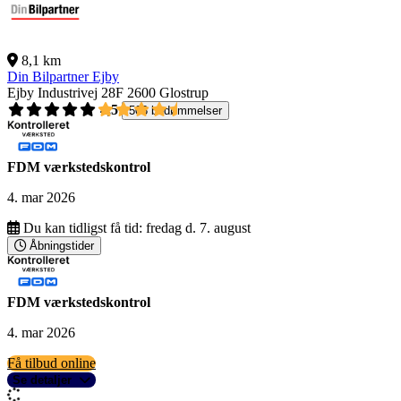
8,1 km
Din Bilpartner Ejby
Ejby Industrivej 28F
2600 Glostrup
4,5
503 bedømmelser
FDM værkstedskontrol
4. mar 2026
Du kan tidligst få tid:
fredag d. 7. august
Åbningstider
FDM værkstedskontrol
4. mar 2026
Få tilbud online
Se detaljer