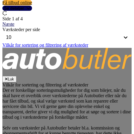
Få tilbud online
Se detaljer
Side 1 af 4
Næste
Værksteder per side
Vilkår for sortering og filtrering af værksteder
Luk
Vilkår for sortering og filtrering af værksteder
Der er forskellige sorteringsmuligheder for dig som bilejer, når du
skal have et overblik over værkstederne på Autobutler eller når du
har fået tilbud, og skal vælge værksted som kan reparere eller
servicere din bil. Vi vil gerne gøre din oplevelse enkel og
transparent, derfor giver vi dig mulighed for at søge og sortere i dine
tilbud og i værkstederne på forskellige måder.
Selv om værksteder på Autobutler betaler bl.a. kommission og
abonnementsafgift for at kunne benytte tjenesten, har dette ikke