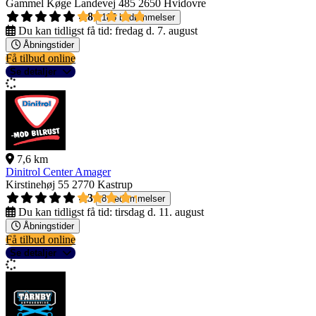
Gammel Køge Landevej 485
2650 Hvidovre
4,8
185 bedømmelser
Du kan tidligst få tid:
fredag d. 7. august
Åbningstider
Få tilbud online
Se detaljer
7,6 km
Dinitrol Center Amager
Kirstinehøj 55
2770 Kastrup
4,3
8 bedømmelser
Du kan tidligst få tid:
tirsdag d. 11. august
Åbningstider
Få tilbud online
Se detaljer