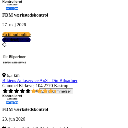
FDM værkstedskontrol
27. maj 2026
Få tilbud online
Se detaljer
6,3 km
Biløens Autoservice ApS - Din Bilpartner
Gammel Kirkevej 104
2770 Kastrup
4,4
518 bedømmelser
FDM værkstedskontrol
23. jun 2026