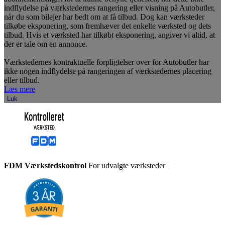
indflydelse på værkstedernes rangering eller visning på Autobutler,
når du som bilejer har bedt om at få tilbud. Dog kan værksteder
tilkøbe eksponering, som fremhæver det enkelte værksted og dets
tilbud. Hvis et værksted har tilkøbt eksponering, angiver vi altid, at
der er tale om en annonce.
Værkstedernes kontraktuelle forpligtelser over for Autobutler har
ikke nogen indflydelse på rangeringen af værkstedernes placering
eller tilbud.
Læs mere
Luk
FDM Værkstedskontrol
For udvalgte værksteder