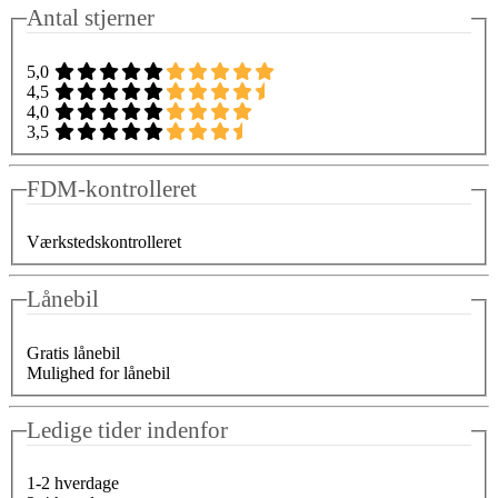
Antal stjerner
5,0
4,5
4,0
3,5
FDM-kontrolleret
Værkstedskontrolleret
Lånebil
Gratis lånebil
Mulighed for lånebil
Ledige tider indenfor
1-2 hverdage