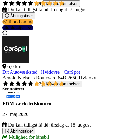
4,9
135 bedømmelser
Du kan tidligst få tid:
fredag d. 7. august
Åbningstider
Få tilbud online
Se detaljer
6,0 km
Dit Autoværksted | Hvidovre - CarSpot
Arnold Nielsens Boulevard 64B
2650 Hvidovre
4,7
1004 bedømmelser
FDM værkstedskontrol
27. maj 2026
Du kan tidligst få tid:
tirsdag d. 18. august
Åbningstider
Mulighed for lånebil