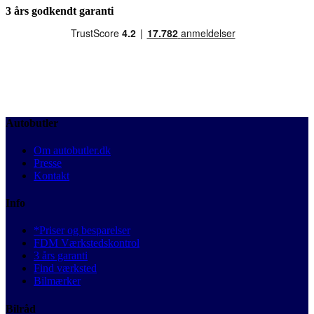
3 års godkendt garanti
Autobutler
Om autobutler.dk
Presse
Kontakt
Info
*Priser og besparelser
FDM Værkstedskontrol
3 års garanti
Find værksted
Bilmærker
Bilråd