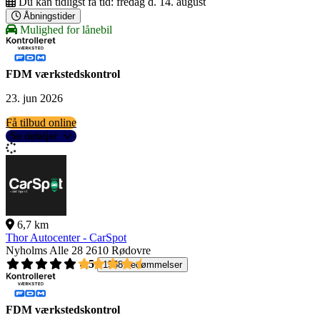
Du kan tidligst få tid:
fredag d. 14. august
Åbningstider
Mulighed for lånebil
FDM værkstedskontrol
23. jun 2026
Få tilbud online
Se detaljer
6,7 km
Thor Autocenter - CarSpot
Nyholms Alle 28
2610 Rødovre
4,5
1558 bedømmelser
FDM værkstedskontrol