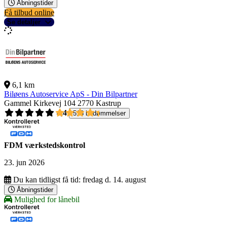
Åbningstider
Få tilbud online
Se detaljer
6,1 km
Biløens Autoservice ApS - Din Bilpartner
Gammel Kirkevej 104
2770 Kastrup
4,4
518 bedømmelser
FDM værkstedskontrol
23. jun 2026
Du kan tidligst få tid:
fredag d. 14. august
Åbningstider
Mulighed for lånebil