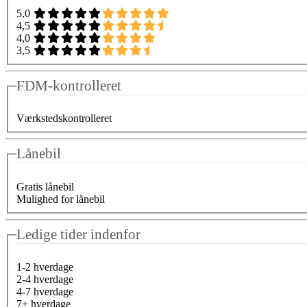
5,0
4,5
4,0
3,5
FDM-kontrolleret
Værkstedskontrolleret
Lånebil
Gratis lånebil
Mulighed for lånebil
Ledige tider indenfor
1-2 hverdage
2-4 hverdage
4-7 hverdage
7+ hverdage