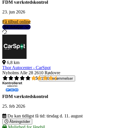
FDM værkstedskontrol
23. jun 2026
Få tilbud online
Se detaljer
6,8 km
Thor Autocenter - CarSpot
Nyholms Alle 28
2610 Rødovre
4,5
1560 bedømmelser
FDM værkstedskontrol
25. feb 2026
Du kan tidligst få tid:
tirsdag d. 11. august
Åbningstider
Mulighed for lånebil