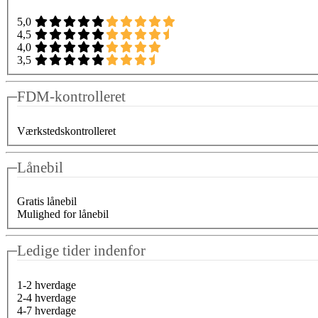
5,0
4,5
4,0
3,5
FDM-kontrolleret
Værkstedskontrolleret
Lånebil
Gratis lånebil
Mulighed for lånebil
Ledige tider indenfor
1-2 hverdage
2-4 hverdage
4-7 hverdage