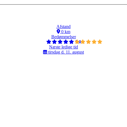
Afstand
0 km
Bedømmelser
5,0
Næste ledige tid
tirsdag d. 11. august