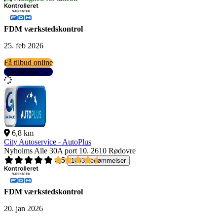
FDM værkstedskontrol
25. feb 2026
Få tilbud online
Se detaljer
6,8 km
City Autoservice - AutoPlus
Nyholms Alle 30A port 10.
2610 Rødovre
4,5
1093 bedømmelser
FDM værkstedskontrol
20. jan 2026