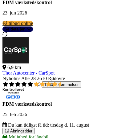
FDM værkstedskontrol
23. jun 2026
Få tilbud online
Se detaljer
6,9 km
Thor Autocenter - CarSpot
Nyholms Alle 28
2610 Rødovre
4,5
1560 bedømmelser
FDM værkstedskontrol
25. feb 2026
Du kan tidligst få tid:
tirsdag d. 11. august
Åbningstider
Mulighed for lånebil