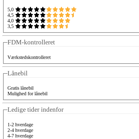
5,0
4,5
4,0
3,5
FDM-kontrolleret
Værkstedskontrolleret
Lånebil
Gratis lånebil
Mulighed for lånebil
Ledige tider indenfor
1-2 hverdage
2-4 hverdage
4-7 hverdage