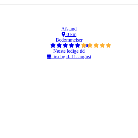
Afstand
0 km
Bedømmelser
5,0
Næste ledige tid
tirsdag d. 11. august