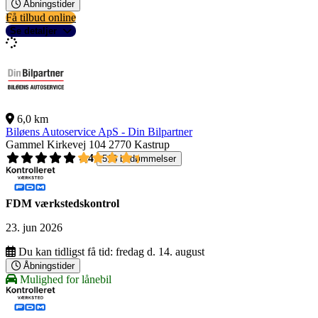
Åbningstider
Få tilbud online
Se detaljer
6,0 km
Biløens Autoservice ApS - Din Bilpartner
Gammel Kirkevej 104
2770 Kastrup
4,4
518 bedømmelser
FDM værkstedskontrol
23. jun 2026
Du kan tidligst få tid:
fredag d. 14. august
Åbningstider
Mulighed for lånebil