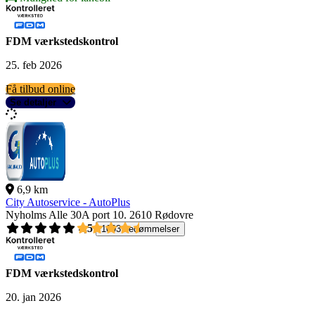
FDM værkstedskontrol
25. feb 2026
Få tilbud online
Se detaljer
6,9 km
City Autoservice - AutoPlus
Nyholms Alle 30A port 10.
2610 Rødovre
4,5
1093 bedømmelser
FDM værkstedskontrol
20. jan 2026