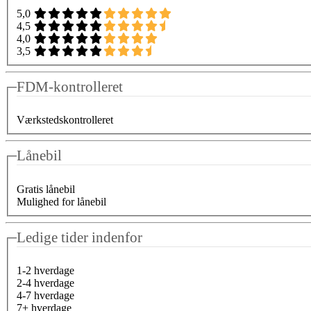
5,0
4,5
4,0
3,5
FDM-kontrolleret
Værkstedskontrolleret
Lånebil
Gratis lånebil
Mulighed for lånebil
Ledige tider indenfor
1-2 hverdage
2-4 hverdage
4-7 hverdage
7+ hverdage