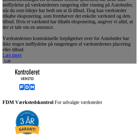
indflydelse på værkstedernes rangering eller visning på Autobutler,
når du som bilejer har bedt om at få tilbud. Dog kan værksteder
tilkøbe eksponering, som fremhæver det enkelte værksted og dets
tilbud. Hvis et værksted har tilkøbt eksponering, angiver vi altid, at
der er tale om en annonce.
Værkstedernes kontraktuelle forpligtelser over for Autobutler har
ikke nogen indflydelse på rangeringen af værkstedernes placering
eller tilbud.
Læs mere
Luk
FDM Værkstedskontrol
For udvalgte værksteder