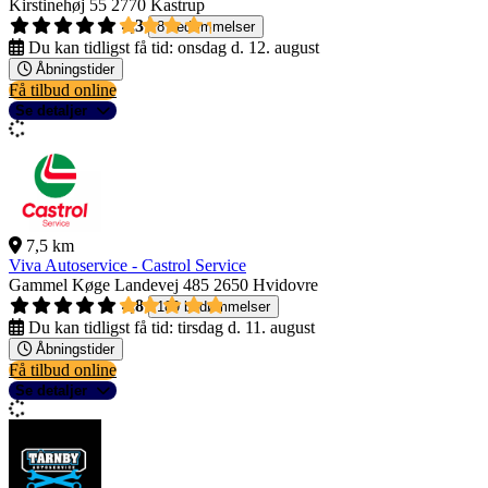
Kirstinehøj 55
2770 Kastrup
4,3
8 bedømmelser
Du kan tidligst få tid:
onsdag d. 12. august
Åbningstider
Få tilbud online
Se detaljer
7,5 km
Viva Autoservice - Castrol Service
Gammel Køge Landevej 485
2650 Hvidovre
4,8
189 bedømmelser
Du kan tidligst få tid:
tirsdag d. 11. august
Åbningstider
Få tilbud online
Se detaljer