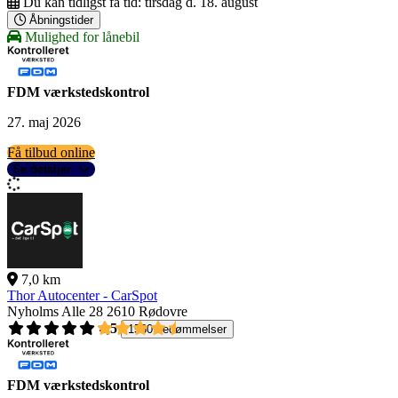
Du kan tidligst få tid:
tirsdag d. 18. august
Åbningstider
Mulighed for lånebil
FDM værkstedskontrol
27. maj 2026
Få tilbud online
Se detaljer
7,0 km
Thor Autocenter - CarSpot
Nyholms Alle 28
2610 Rødovre
4,5
1560 bedømmelser
FDM værkstedskontrol