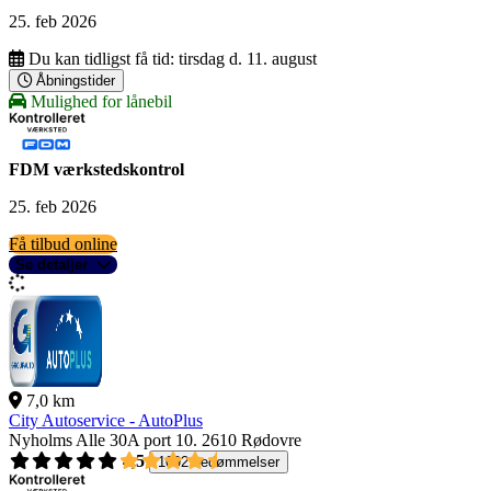
25. feb 2026
Du kan tidligst få tid:
tirsdag d. 11. august
Åbningstider
Mulighed for lånebil
FDM værkstedskontrol
25. feb 2026
Få tilbud online
Se detaljer
7,0 km
City Autoservice - AutoPlus
Nyholms Alle 30A port 10.
2610 Rødovre
4,5
1092 bedømmelser