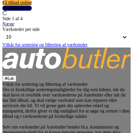
Få tilbud online
Se detaljer
Side 1 af 4
Næste
Værksteder per side
Vilkår for sortering og filtrering af værksteder
Luk
Vilkår for sortering og filtrering af værksteder
Der er forskellige sorteringsmuligheder for dig som bilejer, når du
skal have et overblik over værkstederne på Autobutler eller når du
har fået tilbud, og skal vælge værksted som kan reparere eller
servicere din bil. Vi vil gerne gøre din oplevelse enkel og
transparent, derfor giver vi dig mulighed for at søge og sortere i dine
tilbud og i værkstederne på forskellige måder.
Selv om værksteder på Autobutler betaler bl.a. kommission og
abonnementsafgift for at kunne benytte tjenesten, har dette ikke