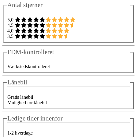
Antal stjerner
5,0
4,5
4,0
3,5
FDM-kontrolleret
Værkstedskontrolleret
Lånebil
Gratis lånebil
Mulighed for lånebil
Ledige tider indenfor
1-2 hverdage