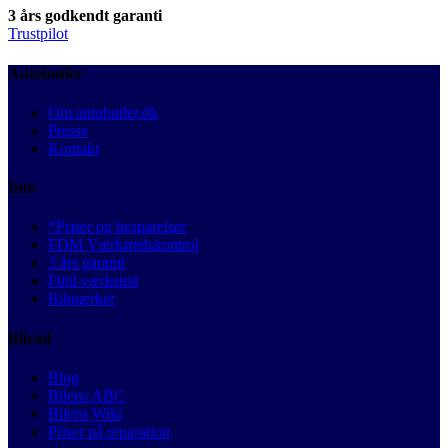
3 års godkendt garanti
Trustpilot
Autobutler
Om autobutler.dk
Presse
Kontakt
Info
*Priser og besparelser
FDM Værkstedskontrol
3 års garanti
Find værksted
Bilmærker
Bilråd
Blog
Bilens ABC
Bilens Wiki
Priser på reparation