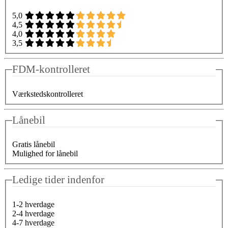
5,0
4,5
4,0
3,5
FDM-kontrolleret
Værkstedskontrolleret
Lånebil
Gratis lånebil
Mulighed for lånebil
Ledige tider indenfor
1-2 hverdage
2-4 hverdage
4-7 hverdage