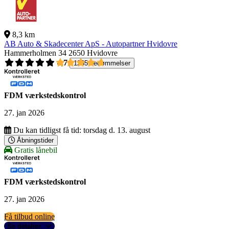
8,3 km
AB Auto & Skadecenter ApS - Autopartner Hvidovre
Hammerholmen 34
2650 Hvidovre
4,7
1265 bedømmelser
FDM værkstedskontrol
27. jan 2026
Du kan tidligst få tid:
torsdag d. 13. august
Åbningstider
Gratis lånebil
FDM værkstedskontrol
27. jan 2026
Få tilbud online
Se detaljer