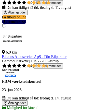
4,9
135 bedømmelser
Du kan tidligst få tid:
tirsdag d. 11. august
Åbningstider
Få tilbud online
Se detaljer
6,0 km
Biløens Autoservice ApS - Din Bilpartner
Gammel Kirkevej 104
2770 Kastrup
4,4
517 bedømmelser
FDM værkstedskontrol
23. jun 2026
Du kan tidligst få tid:
fredag d. 14. august
Åbningstider
Mulighed for lånebil