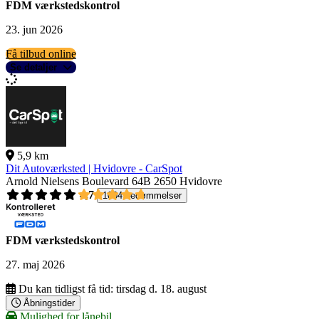
FDM værkstedskontrol
23. jun 2026
Få tilbud online
Se detaljer
5,9 km
Dit Autoværksted | Hvidovre - CarSpot
Arnold Nielsens Boulevard 64B
2650 Hvidovre
4,7
1004 bedømmelser
FDM værkstedskontrol
27. maj 2026
Du kan tidligst få tid:
tirsdag d. 18. august
Åbningstider
Mulighed for lånebil