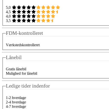
5,0
4,5
4,0
3,5
FDM-kontrolleret
Værkstedskontrolleret
Lånebil
Gratis lånebil
Mulighed for lånebil
Ledige tider indenfor
1-2 hverdage
2-4 hverdage
4-7 hverdage