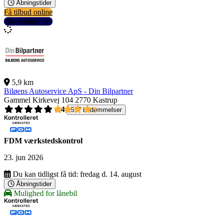
Åbningstider
Få tilbud online
Se detaljer
5,9 km
Biløens Autoservice ApS - Din Bilpartner
Gammel Kirkevej 104
2770 Kastrup
4,4
517 bedømmelser
FDM værkstedskontrol
23. jun 2026
Du kan tidligst få tid:
fredag d. 14. august
Åbningstider
Mulighed for lånebil