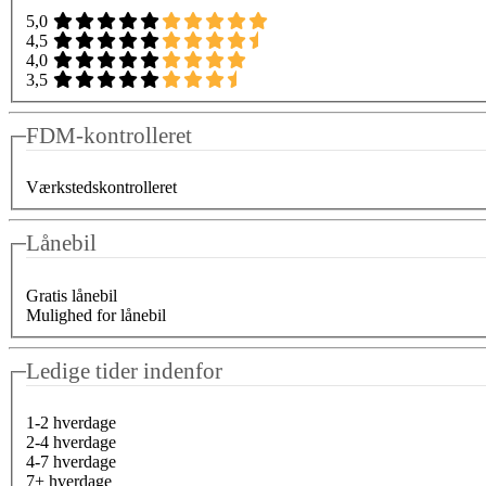
5,0
4,5
4,0
3,5
FDM-kontrolleret
Værkstedskontrolleret
Lånebil
Gratis lånebil
Mulighed for lånebil
Ledige tider indenfor
1-2 hverdage
2-4 hverdage
4-7 hverdage
7+ hverdage