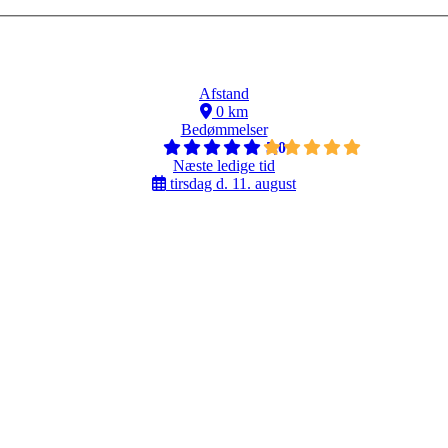
Afstand
0 km
Bedømmelser
5,0
Næste ledige tid
tirsdag d. 11. august