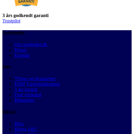
3 års godkendt garanti
Trustpilot
Autobutler
Om autobutler.dk
Presse
Kontakt
Info
*Priser og besparelser
FDM Værkstedskontrol
3 års garanti
Find værksted
Bilmærker
Bilråd
Blog
Bilens ABC