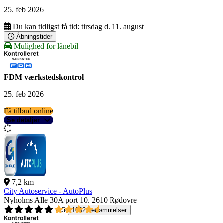
25. feb 2026
Du kan tidligst få tid:
tirsdag d. 11. august
Åbningstider
Mulighed for lånebil
FDM værkstedskontrol
25. feb 2026
Få tilbud online
Se detaljer
7,2 km
City Autoservice - AutoPlus
Nyholms Alle 30A port 10.
2610 Rødovre
4,5
1092 bedømmelser