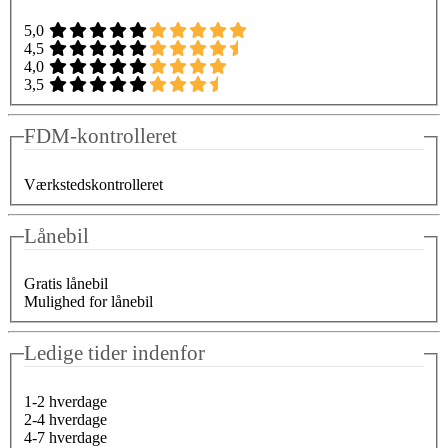
5,0
4,5
4,0
3,5
FDM-kontrolleret
Værkstedskontrolleret
Lånebil
Gratis lånebil
Mulighed for lånebil
Ledige tider indenfor
1-2 hverdage
2-4 hverdage
4-7 hverdage