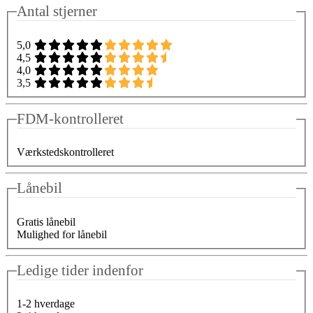
Antal stjerner
5,0
4,5
4,0
3,5
FDM-kontrolleret
Værkstedskontrolleret
Lånebil
Gratis lånebil
Mulighed for lånebil
Ledige tider indenfor
1-2 hverdage