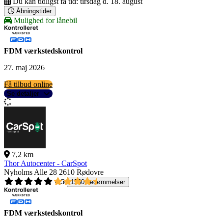
Du kan tidligst få tid:
tirsdag d. 18. august
Åbningstider
Mulighed for lånebil
FDM værkstedskontrol
27. maj 2026
Få tilbud online
Se detaljer
7,2 km
Thor Autocenter - CarSpot
Nyholms Alle 28
2610 Rødovre
4,5
1560 bedømmelser
FDM værkstedskontrol