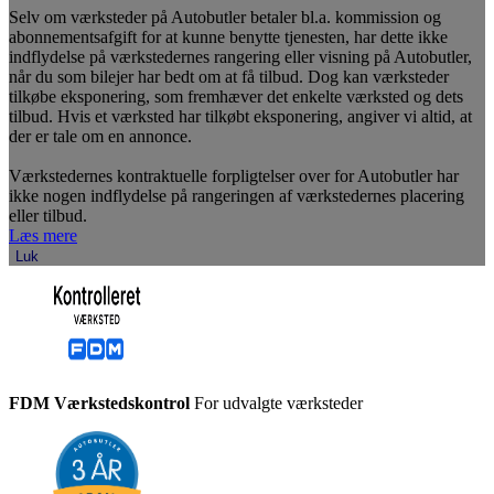
Selv om værksteder på Autobutler betaler bl.a. kommission og
abonnementsafgift for at kunne benytte tjenesten, har dette ikke
indflydelse på værkstedernes rangering eller visning på Autobutler,
når du som bilejer har bedt om at få tilbud. Dog kan værksteder
tilkøbe eksponering, som fremhæver det enkelte værksted og dets
tilbud. Hvis et værksted har tilkøbt eksponering, angiver vi altid, at
der er tale om en annonce.
Værkstedernes kontraktuelle forpligtelser over for Autobutler har
ikke nogen indflydelse på rangeringen af værkstedernes placering
eller tilbud.
Læs mere
Luk
FDM Værkstedskontrol
For udvalgte værksteder