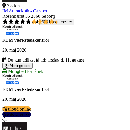
7,8 km
IM Autoteknik - Carspot
Rosenkæret 35
2860 Søborg
4,4
326 bedømmelser
FDM værkstedskontrol
20. maj 2026
Du kan tidligst få tid:
tirsdag d. 11. august
Åbningstider
Mulighed for lånebil
FDM værkstedskontrol
20. maj 2026
Få tilbud online
Se detaljer