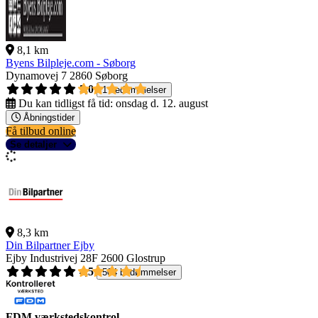
8,1 km
Byens Bilpleje.com - Søborg
Dynamovej 7
2860 Søborg
5,0
1 bedømmelser
Du kan tidligst få tid:
onsdag d. 12. august
Åbningstider
Få tilbud online
Se detaljer
8,3 km
Din Bilpartner Ejby
Ejby Industrivej 28F
2600 Glostrup
4,5
504 bedømmelser
FDM værkstedskontrol