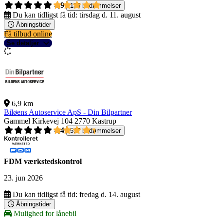
4,9
135 bedømmelser
Du kan tidligst få tid:
tirsdag d. 11. august
Åbningstider
Få tilbud online
Se detaljer
6,9 km
Biløens Autoservice ApS - Din Bilpartner
Gammel Kirkevej 104
2770 Kastrup
4,4
517 bedømmelser
FDM værkstedskontrol
23. jun 2026
Du kan tidligst få tid:
fredag d. 14. august
Åbningstider
Mulighed for lånebil