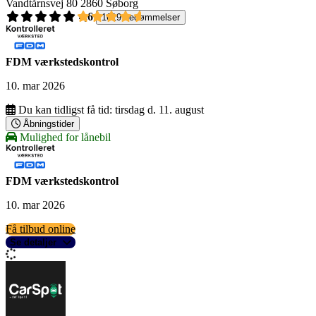
Vandtårnsvej 80
2860 Søborg
4,6
1619 bedømmelser
FDM værkstedskontrol
10. mar 2026
Du kan tidligst få tid:
tirsdag d. 11. august
Åbningstider
Mulighed for lånebil
FDM værkstedskontrol
10. mar 2026
Få tilbud online
Se detaljer