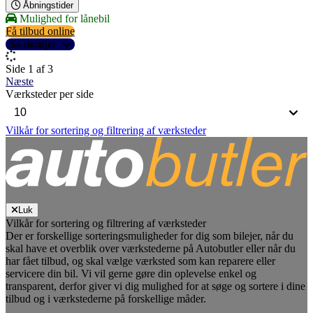
Åbningstider
Mulighed for lånebil
Få tilbud online
Se detaljer
Side 1 af 3
Næste
Værksteder per side
Vilkår for sortering og filtrering af værksteder
Luk
Vilkår for sortering og filtrering af værksteder
Der er forskellige sorteringsmuligheder for dig som bilejer, når du
skal have et overblik over værkstederne på Autobutler eller når du
har fået tilbud, og skal vælge værksted som kan reparere eller
servicere din bil. Vi vil gerne gøre din oplevelse enkel og
transparent, derfor giver vi dig mulighed for at søge og sortere i dine
tilbud og i værkstederne på forskellige måder.