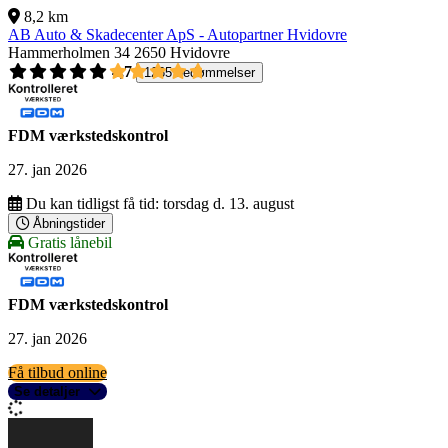
8,2 km
AB Auto & Skadecenter ApS - Autopartner Hvidovre
Hammerholmen 34
2650 Hvidovre
4,7
1265 bedømmelser
FDM værkstedskontrol
27. jan 2026
Du kan tidligst få tid:
torsdag d. 13. august
Åbningstider
Gratis lånebil
FDM værkstedskontrol
27. jan 2026
Få tilbud online
Se detaljer