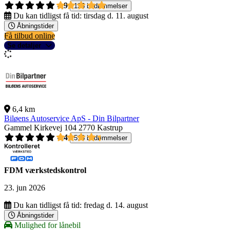
4,9
135 bedømmelser
Du kan tidligst få tid:
tirsdag d. 11. august
Åbningstider
Få tilbud online
Se detaljer
6,4 km
Biløens Autoservice ApS - Din Bilpartner
Gammel Kirkevej 104
2770 Kastrup
4,4
518 bedømmelser
FDM værkstedskontrol
23. jun 2026
Du kan tidligst få tid:
fredag d. 14. august
Åbningstider
Mulighed for lånebil