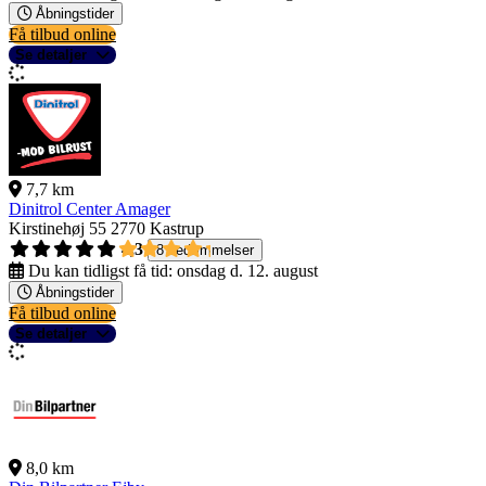
Åbningstider
Få tilbud online
Se detaljer
7,7 km
Dinitrol Center Amager
Kirstinehøj 55
2770 Kastrup
4,3
8 bedømmelser
Du kan tidligst få tid:
onsdag d. 12. august
Åbningstider
Få tilbud online
Se detaljer
8,0 km