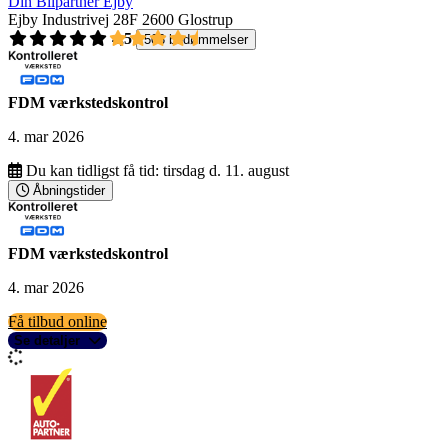
Din Bilpartner Ejby
Ejby Industrivej 28F
2600 Glostrup
4,5
503 bedømmelser
FDM værkstedskontrol
4. mar 2026
Du kan tidligst få tid:
tirsdag d. 11. august
Åbningstider
FDM værkstedskontrol
4. mar 2026
Få tilbud online
Se detaljer