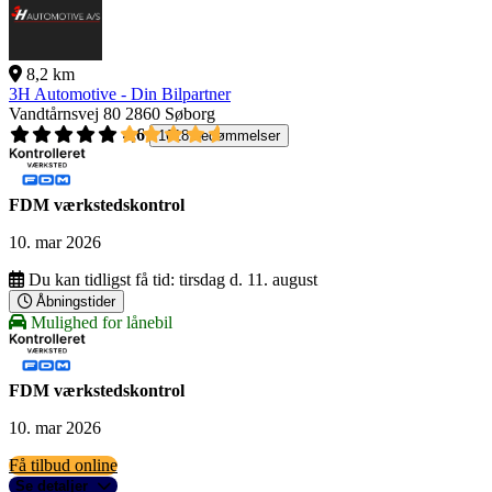
8,2 km
3H Automotive - Din Bilpartner
Vandtårnsvej 80
2860 Søborg
4,6
1618 bedømmelser
FDM værkstedskontrol
10. mar 2026
Du kan tidligst få tid:
tirsdag d. 11. august
Åbningstider
Mulighed for lånebil
FDM værkstedskontrol
10. mar 2026
Få tilbud online
Se detaljer