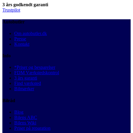
3 års godkendt garanti
Trustpilot
Autobutler
Om autobutler.dk
Presse
Kontakt
Info
*Priser og besparelser
FDM Værkstedskontrol
3 års garanti
Find værksted
Bilmærker
Bilråd
Blog
Bilens ABC
Bilens Wiki
Priser på reparation