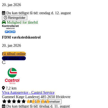
20. jan 2026
Du kan tidligst få tid:
onsdag d. 12. august
Åbningstider
Mulighed for lånebil
FDM værkstedskontrol
20. jan 2026
Få tilbud online
Se detaljer
7,2 km
Viva Autoservice - Castrol Service
Gammel Køge Landevej 485
2650 Hvidovre
4,8
189 bedømmelser
Du kan tidligst få tid:
tirsdag d. 11. august