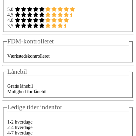
5,0
4,5
4,0
3,5
FDM-kontrolleret
Værkstedskontrolleret
Lånebil
Gratis lånebil
Mulighed for lånebil
Ledige tider indenfor
1-2 hverdage
2-4 hverdage
4-7 hverdage