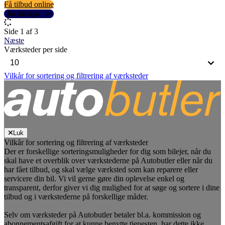
Få tilbud online
Se detaljer
Side 1 af 3
Næste
Værksteder per side
Vilkår for sortering og filtrering af værksteder
Luk
Vilkår for sortering og filtrering af værksteder
Der er forskellige sorteringsmuligheder for dig som bilejer, når du
skal have et overblik over værkstederne på Autobutler eller når du
har fået tilbud, og skal vælge værksted som kan reparere eller
servicere din bil. Vi vil gerne gøre din oplevelse enkel og
transparent, derfor giver vi dig mulighed for at søge og sortere i dine
tilbud og i værkstederne på forskellige måder.
Selv om værksteder på Autobutler betaler bl.a. kommission og
abonnementsafgift for at kunne benytte tjenesten, har dette ikke