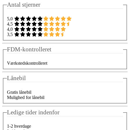
Antal stjerner
5,0
4,5
4,0
3,5
FDM-kontrolleret
Værkstedskontrolleret
Lånebil
Gratis lånebil
Mulighed for lånebil
Ledige tider indenfor
1-2 hverdage