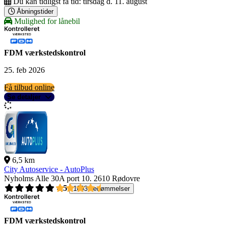
Du kan tidligst få tid:
tirsdag d. 11. august
Åbningstider
Mulighed for lånebil
FDM værkstedskontrol
25. feb 2026
Få tilbud online
Se detaljer
6,5 km
City Autoservice - AutoPlus
Nyholms Alle 30A port 10.
2610 Rødovre
4,5
1093 bedømmelser
FDM værkstedskontrol