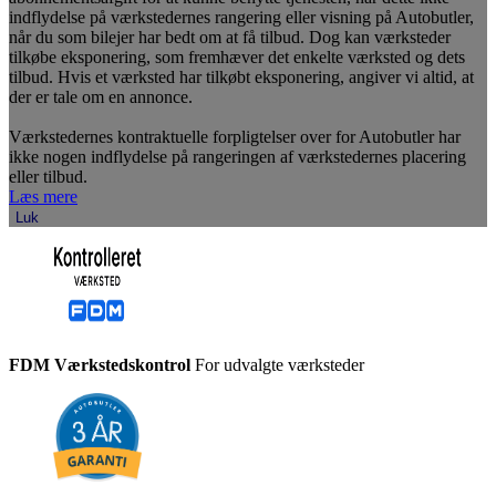
indflydelse på værkstedernes rangering eller visning på Autobutler,
når du som bilejer har bedt om at få tilbud. Dog kan værksteder
tilkøbe eksponering, som fremhæver det enkelte værksted og dets
tilbud. Hvis et værksted har tilkøbt eksponering, angiver vi altid, at
der er tale om en annonce.
Værkstedernes kontraktuelle forpligtelser over for Autobutler har
ikke nogen indflydelse på rangeringen af værkstedernes placering
eller tilbud.
Læs mere
Luk
FDM Værkstedskontrol
For udvalgte værksteder