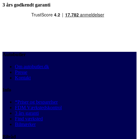
3 års godkendt garanti
Autobutler
Om autobutler.dk
Presse
Kontakt
Info
*Priser og besparelser
FDM Værkstedskontrol
3 års garanti
Find værksted
Bilmærker
Bilråd