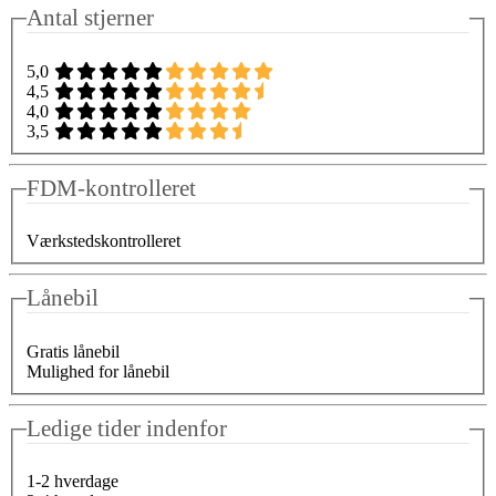
Antal stjerner
5,0
4,5
4,0
3,5
FDM-kontrolleret
Værkstedskontrolleret
Lånebil
Gratis lånebil
Mulighed for lånebil
Ledige tider indenfor
1-2 hverdage