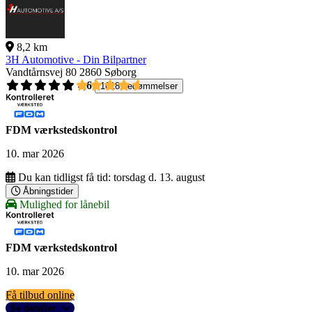
8,2 km
3H Automotive - Din Bilpartner
Vandtårnsvej 80
2860 Søborg
4,6
1618 bedømmelser
FDM værkstedskontrol
10. mar 2026
Du kan tidligst få tid:
torsdag d. 13. august
Åbningstider
Mulighed for lånebil
FDM værkstedskontrol
10. mar 2026
Få tilbud online
Se detaljer