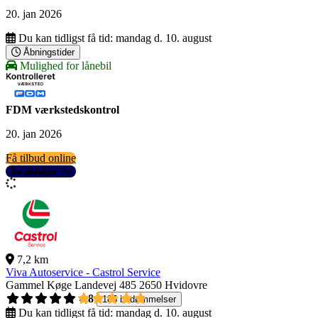
20. jan 2026
Du kan tidligst få tid:
mandag d. 10. august
Åbningstider
Mulighed for lånebil
FDM værkstedskontrol
20. jan 2026
Få tilbud online
Se detaljer
7,2 km
Viva Autoservice - Castrol Service
Gammel Køge Landevej 485
2650 Hvidovre
4,8
185 bedømmelser
Du kan tidligst få tid:
mandag d. 10. august