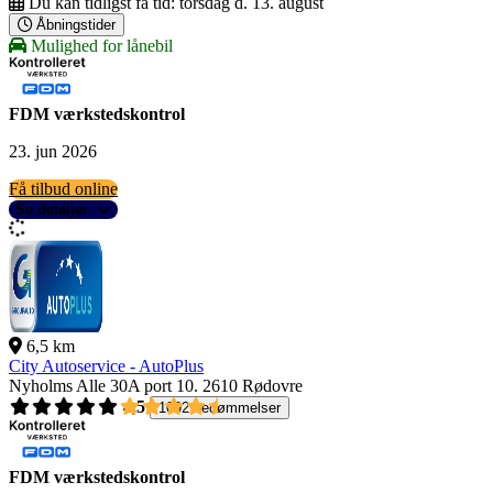
Du kan tidligst få tid:
torsdag d. 13. august
Åbningstider
Mulighed for lånebil
FDM værkstedskontrol
23. jun 2026
Få tilbud online
Se detaljer
6,5 km
City Autoservice - AutoPlus
Nyholms Alle 30A port 10.
2610 Rødovre
4,5
1092 bedømmelser
FDM værkstedskontrol