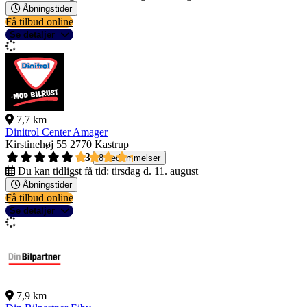
Åbningstider
Få tilbud online
Se detaljer
7,7 km
Dinitrol Center Amager
Kirstinehøj 55
2770 Kastrup
4,3
8 bedømmelser
Du kan tidligst få tid:
tirsdag d. 11. august
Åbningstider
Få tilbud online
Se detaljer
7,9 km