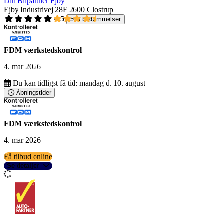
Din Bilpartner Ejby
Ejby Industrivej 28F
2600 Glostrup
4,5
503 bedømmelser
FDM værkstedskontrol
4. mar 2026
Du kan tidligst få tid:
mandag d. 10. august
Åbningstider
FDM værkstedskontrol
4. mar 2026
Få tilbud online
Se detaljer