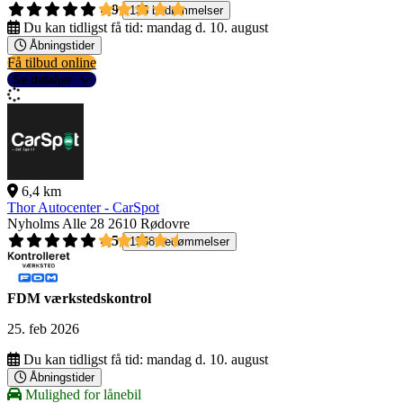
4,9
135 bedømmelser
Du kan tidligst få tid:
mandag d. 10. august
Åbningstider
Få tilbud online
Se detaljer
6,4 km
Thor Autocenter - CarSpot
Nyholms Alle 28
2610 Rødovre
4,5
1558 bedømmelser
FDM værkstedskontrol
25. feb 2026
Du kan tidligst få tid:
mandag d. 10. august
Åbningstider
Mulighed for lånebil