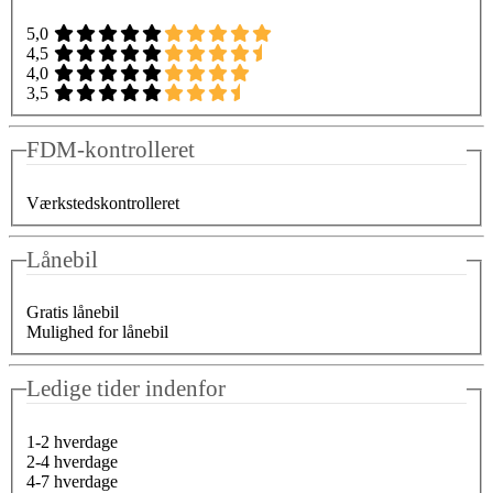
5,0
4,5
4,0
3,5
FDM-kontrolleret
Værkstedskontrolleret
Lånebil
Gratis lånebil
Mulighed for lånebil
Ledige tider indenfor
1-2 hverdage
2-4 hverdage
4-7 hverdage