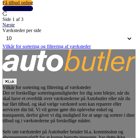
Få tilbud online
Se detaljer
Side 1 af 3
Næste
Værksteder per side
Vilkår for sortering og filtrering af værksteder
Luk
Vilkår for sortering og filtrering af værksteder
Der er forskellige sorteringsmuligheder for dig som bilejer, når du
skal have et overblik over værkstederne på Autobutler eller når du
har fået tilbud, og skal vælge værksted som kan reparere eller
servicere din bil. Vi vil gerne gøre din oplevelse enkel og
transparent, derfor giver vi dig mulighed for at søge og sortere i dine
tilbud og i værkstederne på forskellige måder.
Selv om værksteder på Autobutler betaler bl.a. kommission og
abonnementsafgift for at kunne benytte tjenesten, har dette ikke