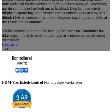
indflydelse på værkstedernes rangering eller visning på Autobutler,
når du som bilejer har bedt om at få tilbud. Dog kan værksteder
tilkøbe eksponering, som fremhæver det enkelte værksted og dets
tilbud. Hvis et værksted har tilkøbt eksponering, angiver vi altid, at
der er tale om en annonce.
Værkstedernes kontraktuelle forpligtelser over for Autobutler har
ikke nogen indflydelse på rangeringen af værkstedernes placering
eller tilbud.
Læs mere
Luk
FDM Værkstedskontrol
For udvalgte værksteder