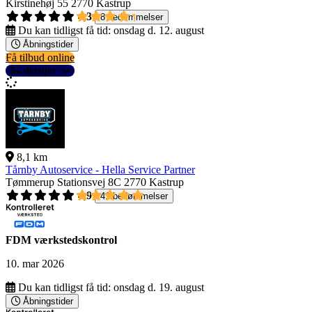
Kirstinehøj 55
2770 Kastrup
4,3
8 bedømmelser
Du kan tidligst få tid:
onsdag d. 12. august
Åbningstider
Få tilbud online
Se detaljer
8,1 km
Tårnby Autoservice - Hella Service Partner
Tømmerup Stationsvej 8C
2770 Kastrup
4,9
41 bedømmelser
FDM værkstedskontrol
10. mar 2026
Du kan tidligst få tid:
onsdag d. 19. august
Åbningstider