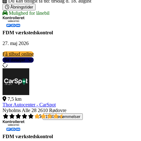
Du kan tidligst få tid:
tirsdag d. 18. august
Åbningstider
Mulighed for lånebil
FDM værkstedskontrol
27. maj 2026
Få tilbud online
Se detaljer
7,5 km
Thor Autocenter - CarSpot
Nyholms Alle 28
2610 Rødovre
4,5
1560 bedømmelser
FDM værkstedskontrol