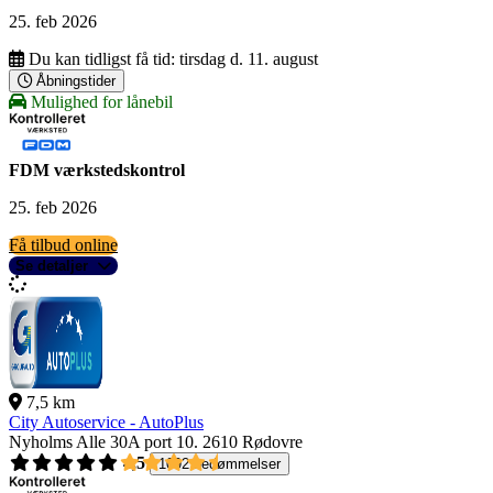
25. feb 2026
Du kan tidligst få tid:
tirsdag d. 11. august
Åbningstider
Mulighed for lånebil
FDM værkstedskontrol
25. feb 2026
Få tilbud online
Se detaljer
7,5 km
City Autoservice - AutoPlus
Nyholms Alle 30A port 10.
2610 Rødovre
4,5
1092 bedømmelser