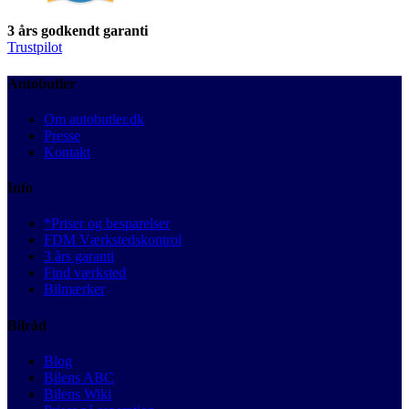
3 års godkendt garanti
Trustpilot
Autobutler
Om autobutler.dk
Presse
Kontakt
Info
*Priser og besparelser
FDM Værkstedskontrol
3 års garanti
Find værksted
Bilmærker
Bilråd
Blog
Bilens ABC
Bilens Wiki