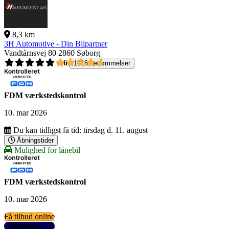
8,3 km
3H Automotive - Din Bilpartner
Vandtårnsvej 80
2860 Søborg
4,6
1618 bedømmelser
FDM værkstedskontrol
10. mar 2026
Du kan tidligst få tid:
tirsdag d. 11. august
Åbningstider
Mulighed for lånebil
FDM værkstedskontrol
10. mar 2026
Få tilbud online
Se detaljer