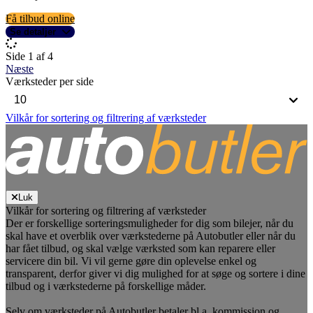
Få tilbud online
Se detaljer
Side 1 af 4
Næste
Værksteder per side
Vilkår for sortering og filtrering af værksteder
Luk
Vilkår for sortering og filtrering af værksteder
Der er forskellige sorteringsmuligheder for dig som bilejer, når du
skal have et overblik over værkstederne på Autobutler eller når du
har fået tilbud, og skal vælge værksted som kan reparere eller
servicere din bil. Vi vil gerne gøre din oplevelse enkel og
transparent, derfor giver vi dig mulighed for at søge og sortere i dine
tilbud og i værkstederne på forskellige måder.
Selv om værksteder på Autobutler betaler bl.a. kommission og