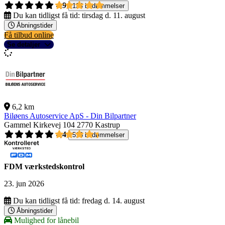
4,9
134 bedømmelser
Du kan tidligst få tid:
tirsdag d. 11. august
Åbningstider
Få tilbud online
Se detaljer
6,2 km
Biløens Autoservice ApS - Din Bilpartner
Gammel Kirkevej 104
2770 Kastrup
4,4
516 bedømmelser
FDM værkstedskontrol
23. jun 2026
Du kan tidligst få tid:
fredag d. 14. august
Åbningstider
Mulighed for lånebil