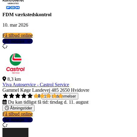
FDM værkstedskontrol
10. mar 2026
Få tilbud online
Se detaljer
8,3 km
Viva Autoservice - Castrol Service
Gammel Køge Landevej 485
2650 Hvidovre
4,8
190 bedømmelser
Du kan tidligst få tid:
tirsdag d. 11. august
Åbningstider
Få tilbud online
Se detaljer