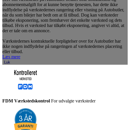
abonnementsafgift for at kunne benytte tjenesten, har dette ikke
indflydelse på værkstedernes rangering eller visning på Autobutler,
når du som bilejer har bedt om at få tilbud. Dog kan værksteder
tilkøbe eksponering, som fremhæver det enkelte værksted og dets
tilbud. Hvis et værksted har tilkøbt eksponering, angiver vi altid, at
der er tale om en annonce.
Værkstedernes kontraktuelle forpligtelser over for Autobutler har
ikke nogen indflydelse på rangeringen af værkstedernes placering
eller tilbud.
Læs mere
Luk
FDM Værkstedskontrol
For udvalgte værksteder