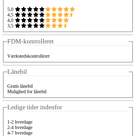
5,0
4,5
4,0
3,5
FDM-kontrolleret
Værkstedskontrolleret
Lånebil
Gratis lånebil
Mulighed for lånebil
Ledige tider indenfor
1-2 hverdage
2-4 hverdage
4-7 hverdage