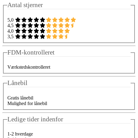
Antal stjerner
5,0
4,5
4,0
3,5
FDM-kontrolleret
Værkstedskontrolleret
Lånebil
Gratis lånebil
Mulighed for lånebil
Ledige tider indenfor
1-2 hverdage