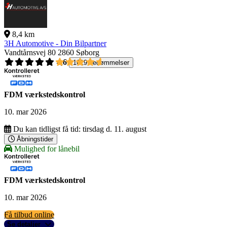
8,4 km
3H Automotive - Din Bilpartner
Vandtårnsvej 80
2860 Søborg
4,6
1619 bedømmelser
FDM værkstedskontrol
10. mar 2026
Du kan tidligst få tid:
tirsdag d. 11. august
Åbningstider
Mulighed for lånebil
FDM værkstedskontrol
10. mar 2026
Få tilbud online
Se detaljer