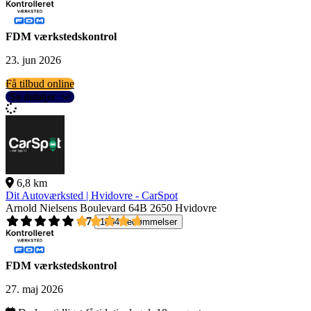
FDM værkstedskontrol
23. jun 2026
Få tilbud online
Se detaljer
6,8 km
Dit Autoværksted | Hvidovre - CarSpot
Arnold Nielsens Boulevard 64B
2650 Hvidovre
4,7
1004 bedømmelser
FDM værkstedskontrol
27. maj 2026