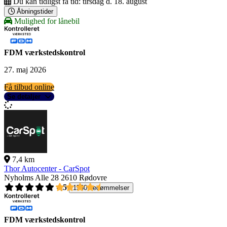
Du kan tidligst få tid:
tirsdag d. 18. august
Åbningstider
Mulighed for lånebil
FDM værkstedskontrol
27. maj 2026
Få tilbud online
Se detaljer
7,4 km
Thor Autocenter - CarSpot
Nyholms Alle 28
2610 Rødovre
4,5
1560 bedømmelser
FDM værkstedskontrol