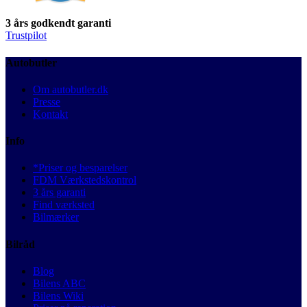
3 års godkendt garanti
Trustpilot
Autobutler
Om autobutler.dk
Presse
Kontakt
Info
*Priser og besparelser
FDM Værkstedskontrol
3 års garanti
Find værksted
Bilmærker
Bilråd
Blog
Bilens ABC
Bilens Wiki