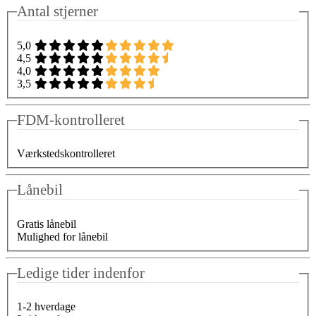
Antal stjerner
5,0
4,5
4,0
3,5
FDM-kontrolleret
Værkstedskontrolleret
Lånebil
Gratis lånebil
Mulighed for lånebil
Ledige tider indenfor
1-2 hverdage