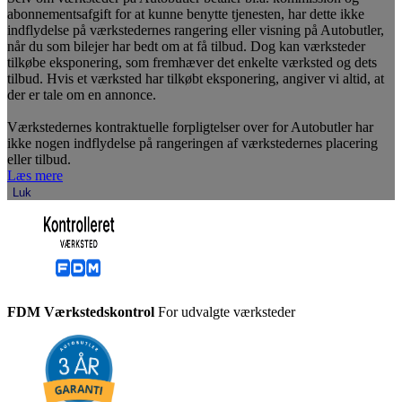
abonnementsafgift for at kunne benytte tjenesten, har dette ikke
indflydelse på værkstedernes rangering eller visning på Autobutler,
når du som bilejer har bedt om at få tilbud. Dog kan værksteder
tilkøbe eksponering, som fremhæver det enkelte værksted og dets
tilbud. Hvis et værksted har tilkøbt eksponering, angiver vi altid, at
der er tale om en annonce.
Værkstedernes kontraktuelle forpligtelser over for Autobutler har
ikke nogen indflydelse på rangeringen af værkstedernes placering
eller tilbud.
Læs mere
Luk
FDM Værkstedskontrol
For udvalgte værksteder