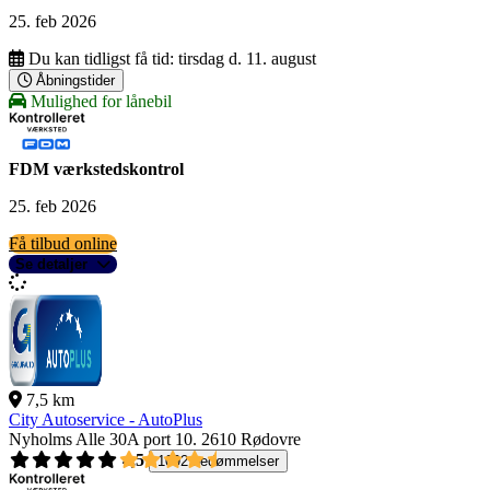
25. feb 2026
Du kan tidligst få tid:
tirsdag d. 11. august
Åbningstider
Mulighed for lånebil
FDM værkstedskontrol
25. feb 2026
Få tilbud online
Se detaljer
7,5 km
City Autoservice - AutoPlus
Nyholms Alle 30A port 10.
2610 Rødovre
4,5
1092 bedømmelser