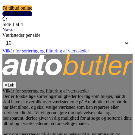
Få tilbud online
Se detaljer
Side 1 af 4
Næste
Værksteder per side
Vilkår for sortering og filtrering af værksteder
Luk
Vilkår for sortering og filtrering af værksteder
Der er forskellige sorteringsmuligheder for dig som bilejer, når du
skal have et overblik over værkstederne på Autobutler eller når du
har fået tilbud, og skal vælge værksted som kan reparere eller
servicere din bil. Vi vil gerne gøre din oplevelse enkel og
transparent, derfor giver vi dig mulighed for at søge og sortere i dine
tilbud og i værkstederne på forskellige måder.
Selv om værksteder på Autobutler betaler bl.a. kommission og