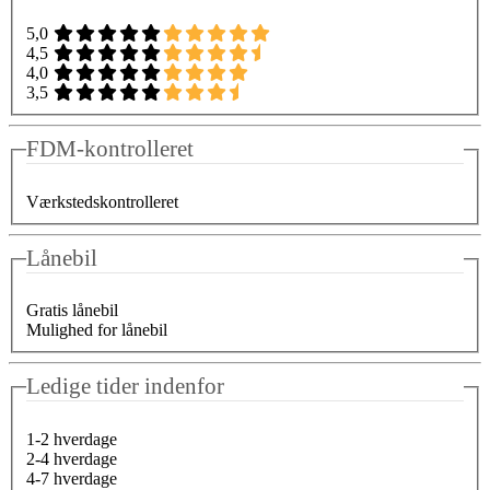
5,0
4,5
4,0
3,5
FDM-kontrolleret
Værkstedskontrolleret
Lånebil
Gratis lånebil
Mulighed for lånebil
Ledige tider indenfor
1-2 hverdage
2-4 hverdage
4-7 hverdage