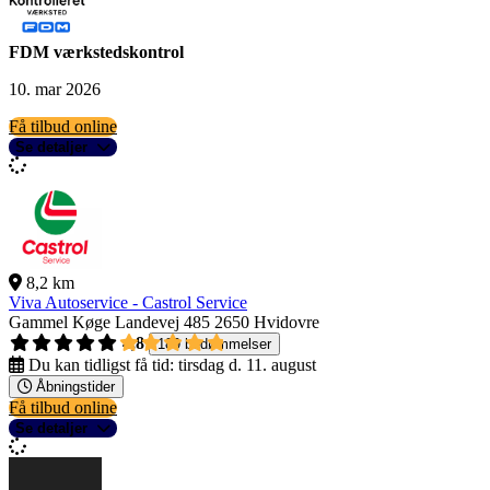
FDM værkstedskontrol
10. mar 2026
Få tilbud online
Se detaljer
8,2 km
Viva Autoservice - Castrol Service
Gammel Køge Landevej 485
2650 Hvidovre
4,8
189 bedømmelser
Du kan tidligst få tid:
tirsdag d. 11. august
Åbningstider
Få tilbud online
Se detaljer