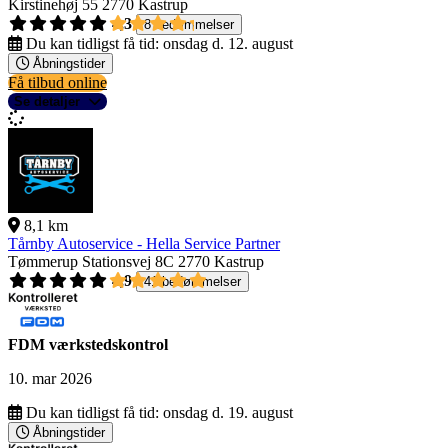
Kirstinehøj 55
2770 Kastrup
4,3
8 bedømmelser
Du kan tidligst få tid:
onsdag d. 12. august
Åbningstider
Få tilbud online
Se detaljer
8,1 km
Tårnby Autoservice - Hella Service Partner
Tømmerup Stationsvej 8C
2770 Kastrup
4,9
41 bedømmelser
FDM værkstedskontrol
10. mar 2026
Du kan tidligst få tid:
onsdag d. 19. august
Åbningstider