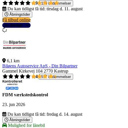
4,9
135 bedømmelser
Du kan tidligst få tid:
tirsdag d. 11. august
Åbningstider
Få tilbud online
Se detaljer
6,1 km
Biløens Autoservice ApS - Din Bilpartner
Gammel Kirkevej 104
2770 Kastrup
4,4
517 bedømmelser
FDM værkstedskontrol
23. jun 2026
Du kan tidligst få tid:
fredag d. 14. august
Åbningstider
Mulighed for lånebil