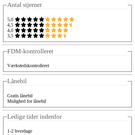
Antal stjerner
5,0
4,5
4,0
3,5
FDM-kontrolleret
Værkstedskontrolleret
Lånebil
Gratis lånebil
Mulighed for lånebil
Ledige tider indenfor
1-2 hverdage