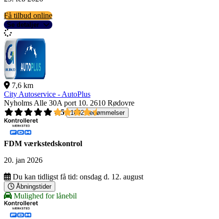
Få tilbud online
Se detaljer
7,6 km
City Autoservice - AutoPlus
Nyholms Alle 30A port 10.
2610 Rødovre
4,5
1092 bedømmelser
FDM værkstedskontrol
20. jan 2026
Du kan tidligst få tid:
onsdag d. 12. august
Åbningstider
Mulighed for lånebil