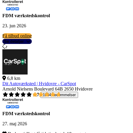
FDM værkstedskontrol
23. jun 2026
Få tilbud online
Se detaljer
6,8 km
Dit Autoværksted | Hvidovre - CarSpot
Arnold Nielsens Boulevard 64B
2650 Hvidovre
4,7
1004 bedømmelser
FDM værkstedskontrol
27. maj 2026