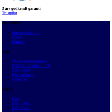
3 års godkendt garanti
Trustpilot
Autobutler
Om autobutler.dk
Presse
Kontakt
Info
*Priser og besparelser
FDM Værkstedskontrol
3 års garanti
Find værksted
Bilmærker
Bilråd
Blog
Bilens ABC
Bilens Wiki