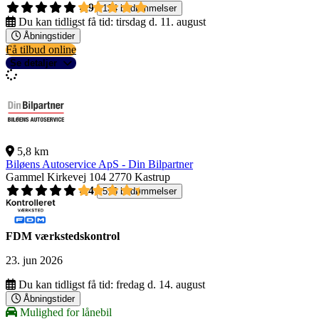
4,9
134 bedømmelser
Du kan tidligst få tid:
tirsdag d. 11. august
Åbningstider
Få tilbud online
Se detaljer
5,8 km
Biløens Autoservice ApS - Din Bilpartner
Gammel Kirkevej 104
2770 Kastrup
4,4
516 bedømmelser
FDM værkstedskontrol
23. jun 2026
Du kan tidligst få tid:
fredag d. 14. august
Åbningstider
Mulighed for lånebil