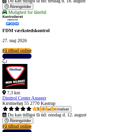
Du kan tidligst få tid:
tirsdag d. 18. august
Åbningstider
Mulighed for lånebil
FDM værkstedskontrol
27. maj 2026
Få tilbud online
Se detaljer
7,3 km
Dinitrol Center Amager
Kirstinehøj 55
2770 Kastrup
4,3
8 bedømmelser
Du kan tidligst få tid:
onsdag d. 12. august
Åbningstider
Få tilbud online
Se detaljer