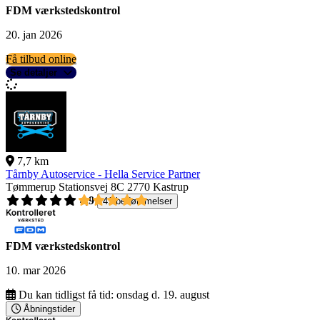
FDM værkstedskontrol
20. jan 2026
Få tilbud online
Se detaljer
7,7 km
Tårnby Autoservice - Hella Service Partner
Tømmerup Stationsvej 8C
2770 Kastrup
4,9
41 bedømmelser
FDM værkstedskontrol
10. mar 2026
Du kan tidligst få tid:
onsdag d. 19. august
Åbningstider