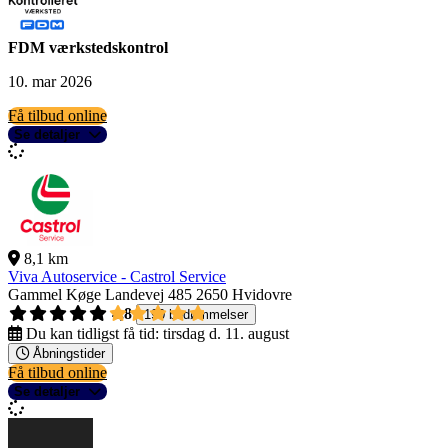
FDM værkstedskontrol
10. mar 2026
Få tilbud online
Se detaljer
8,1 km
Viva Autoservice - Castrol Service
Gammel Køge Landevej 485
2650 Hvidovre
4,8
190 bedømmelser
Du kan tidligst få tid:
tirsdag d. 11. august
Åbningstider
Få tilbud online
Se detaljer