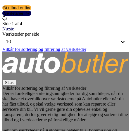
Få tilbud online
Se detaljer
Side 1 af 4
Næste
Værksteder per side
Vilkår for sortering og filtrering af værksteder
Luk
Vilkår for sortering og filtrering af værksteder
Der er forskellige sorteringsmuligheder for dig som bilejer, når du
skal have et overblik over værkstederne på Autobutler eller når du
har fået tilbud, og skal vælge værksted som kan reparere eller
servicere din bil. Vi vil gerne gøre din oplevelse enkel og
transparent, derfor giver vi dig mulighed for at søge og sortere i dine
tilbud og i værkstederne på forskellige måder.
Selv om værksteder på Autobutler betaler bl.a. kommission og