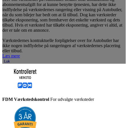
abonnementsafgift for at kunne benytte tjenesten, har dette ikke
indflydelse på værkstedernes rangering eller visning på Autobutler,
når du som bilejer har bedt om at få tilbud. Dog kan værksteder
tilkøbe eksponering, som fremhæver det enkelte værksted og dets
tilbud. Hvis et værksted har tilkøbt eksponering, angiver vi altid, at
der er tale om en annonce.
Værkstedernes kontraktuelle forpligtelser over for Autobutler har
ikke nogen indflydelse på rangeringen af værkstedernes placering
eller tilbud.
Læs mere
Luk
FDM Værkstedskontrol
For udvalgte værksteder