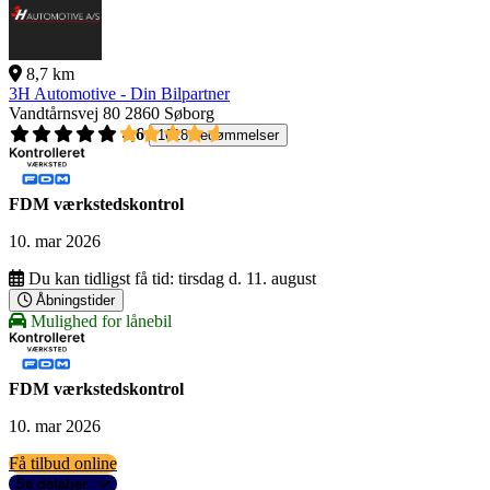
8,7 km
3H Automotive - Din Bilpartner
Vandtårnsvej 80
2860 Søborg
4,6
1618 bedømmelser
FDM værkstedskontrol
10. mar 2026
Du kan tidligst få tid:
tirsdag d. 11. august
Åbningstider
Mulighed for lånebil
FDM værkstedskontrol
10. mar 2026
Få tilbud online
Se detaljer