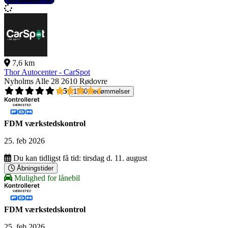
7,6 km
Thor Autocenter - CarSpot
Nyholms Alle 28
2610 Rødovre
4,5
1560 bedømmelser
FDM værkstedskontrol
25. feb 2026
Du kan tidligst få tid:
tirsdag d. 11. august
Åbningstider
Mulighed for lånebil
FDM værkstedskontrol
25. feb 2026