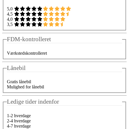
5,0
4,5
4,0
3,5
FDM-kontrolleret
Værkstedskontrolleret
Lånebil
Gratis lånebil
Mulighed for lånebil
Ledige tider indenfor
1-2 hverdage
2-4 hverdage
4-7 hverdage