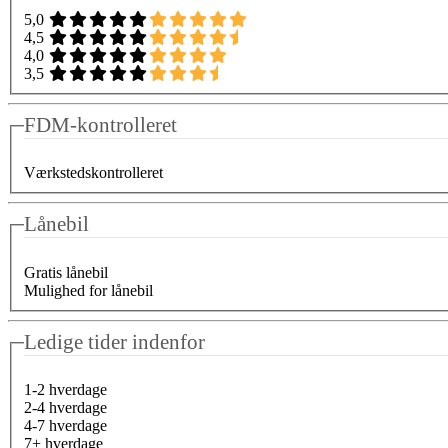
5,0
4,5
4,0
3,5
FDM-kontrolleret
Værkstedskontrolleret
Lånebil
Gratis lånebil
Mulighed for lånebil
Ledige tider indenfor
1-2 hverdage
2-4 hverdage
4-7 hverdage
7+ hverdage