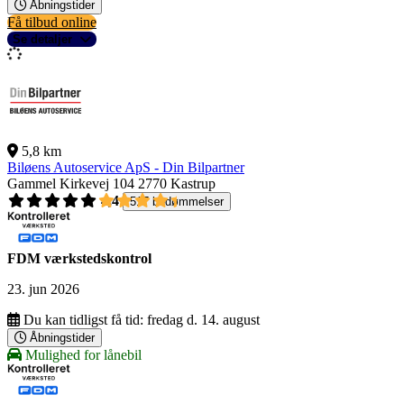
Åbningstider
Få tilbud online
Se detaljer
5,8 km
Biløens Autoservice ApS - Din Bilpartner
Gammel Kirkevej 104
2770 Kastrup
4,4
517 bedømmelser
FDM værkstedskontrol
23. jun 2026
Du kan tidligst få tid:
fredag d. 14. august
Åbningstider
Mulighed for lånebil