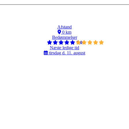
Afstand
0 km
Bedømmelser
5,0
Næste ledige tid
tirsdag d. 11. august