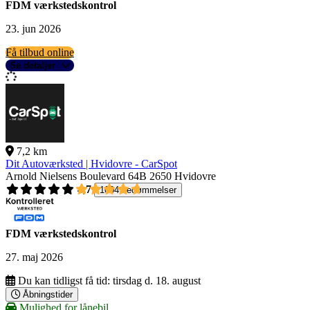
FDM værkstedskontrol
23. jun 2026
Få tilbud online
Se detaljer
7,2 km
Dit Autoværksted | Hvidovre - CarSpot
Arnold Nielsens Boulevard 64B
2650 Hvidovre
4,7
1004 bedømmelser
FDM værkstedskontrol
27. maj 2026
Du kan tidligst få tid:
tirsdag d. 18. august
Åbningstider
Mulighed for lånebil