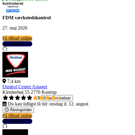
FDM værkstedskontrol
27. maj 2026
Få tilbud online
Se detaljer
7,4 km
Dinitrol Center Amager
Kirstinehøj 55
2770 Kastrup
4,3
8 bedømmelser
Du kan tidligst få tid:
onsdag d. 12. august
Åbningstider
Få tilbud online
Se detaljer