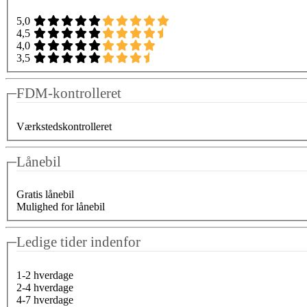
5,0
4,5
4,0
3,5
FDM-kontrolleret
Værkstedskontrolleret
Lånebil
Gratis lånebil
Mulighed for lånebil
Ledige tider indenfor
1-2 hverdage
2-4 hverdage
4-7 hverdage