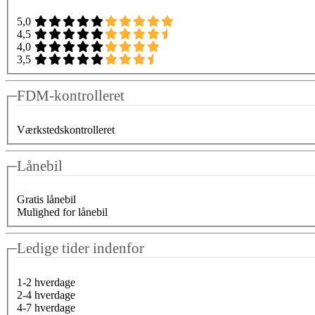
5,0
4,5
4,0
3,5
FDM-kontrolleret
Værkstedskontrolleret
Lånebil
Gratis lånebil
Mulighed for lånebil
Ledige tider indenfor
1-2 hverdage
2-4 hverdage
4-7 hverdage