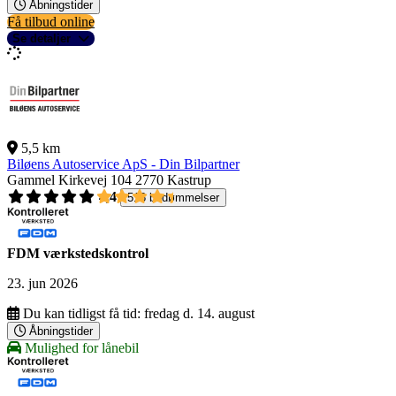
Åbningstider
Få tilbud online
Se detaljer
5,5 km
Biløens Autoservice ApS - Din Bilpartner
Gammel Kirkevej 104
2770 Kastrup
4,4
518 bedømmelser
FDM værkstedskontrol
23. jun 2026
Du kan tidligst få tid:
fredag d. 14. august
Åbningstider
Mulighed for lånebil