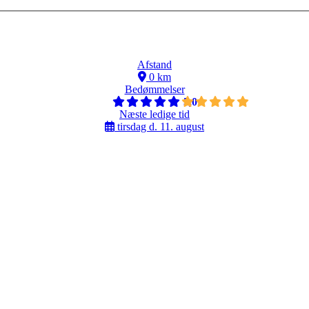
Afstand
0 km
Bedømmelser
5,0
Næste ledige tid
tirsdag d. 11. august