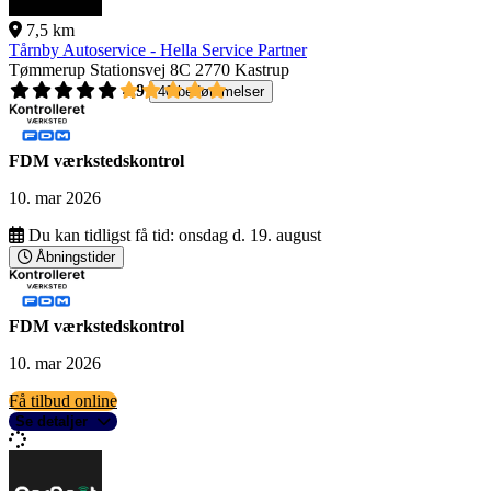
7,5 km
Tårnby Autoservice - Hella Service Partner
Tømmerup Stationsvej 8C
2770 Kastrup
4,9
40 bedømmelser
FDM værkstedskontrol
10. mar 2026
Du kan tidligst få tid:
onsdag d. 19. august
Åbningstider
FDM værkstedskontrol
10. mar 2026
Få tilbud online
Se detaljer