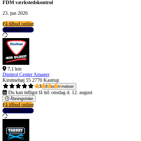
FDM værkstedskontrol
23. jun 2026
Få tilbud online
Se detaljer
7,1 km
Dinitrol Center Amager
Kirstinehøj 55
2770 Kastrup
4,3
8 bedømmelser
Du kan tidligst få tid:
onsdag d. 12. august
Åbningstider
Få tilbud online
Se detaljer