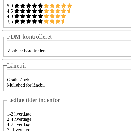
5,0
4,5
4,0
3,5
FDM-kontrolleret
Værkstedskontrolleret
Lånebil
Gratis lånebil
Mulighed for lånebil
Ledige tider indenfor
1-2 hverdage
2-4 hverdage
4-7 hverdage
7+ hverdage