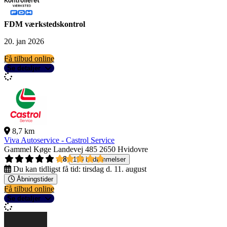
FDM værkstedskontrol
20. jan 2026
Få tilbud online
Se detaljer
8,7 km
Viva Autoservice - Castrol Service
Gammel Køge Landevej 485
2650 Hvidovre
4,8
190 bedømmelser
Du kan tidligst få tid:
tirsdag d. 11. august
Åbningstider
Få tilbud online
Se detaljer