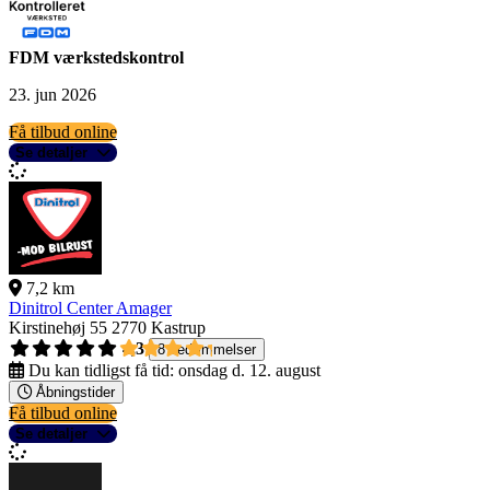
FDM værkstedskontrol
23. jun 2026
Få tilbud online
Se detaljer
7,2 km
Dinitrol Center Amager
Kirstinehøj 55
2770 Kastrup
4,3
8 bedømmelser
Du kan tidligst få tid:
onsdag d. 12. august
Åbningstider
Få tilbud online
Se detaljer