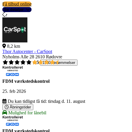
Få tilbud online
Se detaljer
8,2 km
Thor Autocenter - CarSpot
Nyholms Alle 28
2610 Rødovre
4,5
1560 bedømmelser
FDM værkstedskontrol
25. feb 2026
Du kan tidligst få tid:
tirsdag d. 11. august
Åbningstider
Mulighed for lånebil
FDM værkstedskontrol