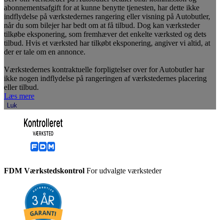
abonnementsafgift for at kunne benytte tjenesten, har dette ikke
indflydelse på værkstedernes rangering eller visning på Autobutler,
når du som bilejer har bedt om at få tilbud. Dog kan værksteder
tilkøbe eksponering, som fremhæver det enkelte værksted og dets
tilbud. Hvis et værksted har tilkøbt eksponering, angiver vi altid, at
der er tale om en annonce.
Værkstedernes kontraktuelle forpligtelser over for Autobutler har
ikke nogen indflydelse på rangeringen af værkstedernes placering
eller tilbud.
Læs mere
Luk
FDM Værkstedskontrol
For udvalgte værksteder