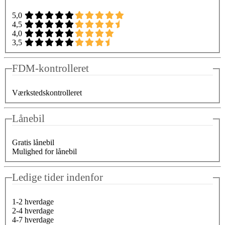
5,0
4,5
4,0
3,5
FDM-kontrolleret
Værkstedskontrolleret
Lånebil
Gratis lånebil
Mulighed for lånebil
Ledige tider indenfor
1-2 hverdage
2-4 hverdage
4-7 hverdage