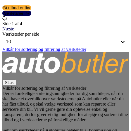
Få tilbud online
Se detaljer
Side 1 af 4
Næste
Værksteder per side
Vilkår for sortering og filtrering af værksteder
Luk
Vilkår for sortering og filtrering af værksteder
Der er forskellige sorteringsmuligheder for dig som bilejer, når du
skal have et overblik over værkstederne på Autobutler eller når du
har fået tilbud, og skal vælge værksted som kan reparere eller
servicere din bil. Vi vil gerne gøre din oplevelse enkel og
transparent, derfor giver vi dig mulighed for at søge og sortere i dine
tilbud og i værkstederne på forskellige måder.
Selv om værksteder på Autobutler betaler bl.a. kommission og