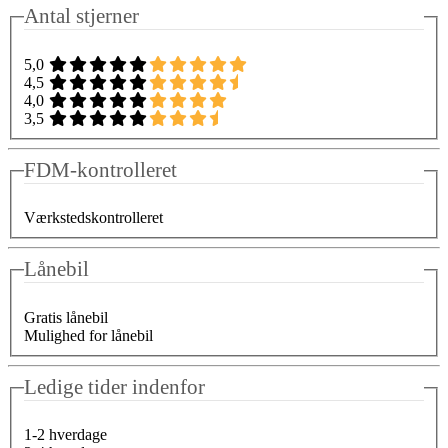
Antal stjerner
5,0
4,5
4,0
3,5
FDM-kontrolleret
Værkstedskontrolleret
Lånebil
Gratis lånebil
Mulighed for lånebil
Ledige tider indenfor
1-2 hverdage