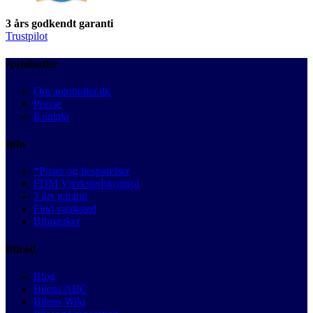
3 års godkendt garanti
Trustpilot
Autobutler
Om autobutler.dk
Presse
Kontakt
Info
*Priser og besparelser
FDM Værkstedskontrol
3 års garanti
Find værksted
Bilmærker
Bilråd
Blog
Bilens ABC
Bilens Wiki