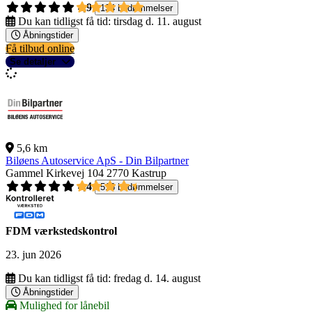
4,9
134 bedømmelser
Du kan tidligst få tid:
tirsdag d. 11. august
Åbningstider
Få tilbud online
Se detaljer
5,6 km
Biløens Autoservice ApS - Din Bilpartner
Gammel Kirkevej 104
2770 Kastrup
4,4
516 bedømmelser
FDM værkstedskontrol
23. jun 2026
Du kan tidligst få tid:
fredag d. 14. august
Åbningstider
Mulighed for lånebil