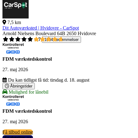
7,5 km
Dit Autoværksted | Hvidovre - CarSpot
Arnold Nielsens Boulevard 64B
2650 Hvidovre
4,7
1004 bedømmelser
FDM værkstedskontrol
27. maj 2026
Du kan tidligst få tid:
tirsdag d. 18. august
Åbningstider
Mulighed for lånebil
FDM værkstedskontrol
27. maj 2026
Få tilbud online
Se detaljer