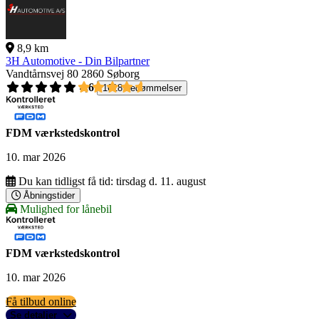
8,9 km
3H Automotive - Din Bilpartner
Vandtårnsvej 80
2860 Søborg
4,6
1618 bedømmelser
FDM værkstedskontrol
10. mar 2026
Du kan tidligst få tid:
tirsdag d. 11. august
Åbningstider
Mulighed for lånebil
FDM værkstedskontrol
10. mar 2026
Få tilbud online
Se detaljer