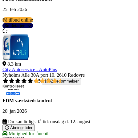
25. feb 2026
Få tilbud online
Se detaljer
8,3 km
City Autoservice - AutoPlus
Nyholms Alle 30A port 10.
2610 Rødovre
4,5
1092 bedømmelser
FDM værkstedskontrol
20. jan 2026
Du kan tidligst få tid:
onsdag d. 12. august
Åbningstider
Mulighed for lånebil