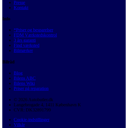
Presse
Kontakt
Info
*Priser og besparelser
FDM Værkstedskontrol
3 års garanti
Find værksted
Bilmærker
Bilråd
Blog
Bilens ABC
Bilens Wiki
Priser på reparation
© 2026 Autobutler.dk
Langebrogade 4, 1411 København K
CVR: DK32891799
Cookie-indstillinger
Vilkår