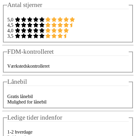
Antal stjerner
5,0
4,5
4,0
3,5
FDM-kontrolleret
Værkstedskontrolleret
Lånebil
Gratis lånebil
Mulighed for lånebil
Ledige tider indenfor
1-2 hverdage