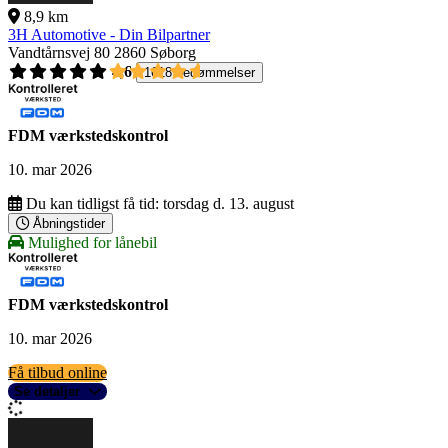
8,9 km
3H Automotive - Din Bilpartner
Vandtårnsvej 80
2860 Søborg
4,6
1618 bedømmelser
FDM værkstedskontrol
10. mar 2026
Du kan tidligst få tid:
torsdag d. 13. august
Åbningstider
Mulighed for lånebil
FDM værkstedskontrol
10. mar 2026
Få tilbud online
Se detaljer