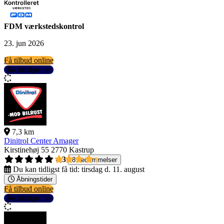
FDM værkstedskontrol
23. jun 2026
Få tilbud online
Se detaljer
7,3 km
Dinitrol Center Amager
Kirstinehøj 55
2770 Kastrup
4,3
8 bedømmelser
Du kan tidligst få tid:
tirsdag d. 11. august
Åbningstider
Få tilbud online
Se detaljer