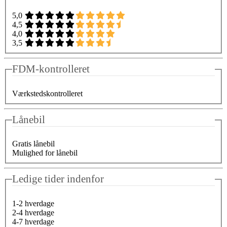
5,0
4,5
4,0
3,5
FDM-kontrolleret
Værkstedskontrolleret
Lånebil
Gratis lånebil
Mulighed for lånebil
Ledige tider indenfor
1-2 hverdage
2-4 hverdage
4-7 hverdage