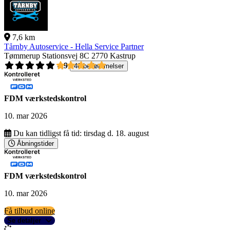
7,6 km
Tårnby Autoservice - Hella Service Partner
Tømmerup Stationsvej 8C
2770 Kastrup
4,9
40 bedømmelser
FDM værkstedskontrol
10. mar 2026
Du kan tidligst få tid:
tirsdag d. 18. august
Åbningstider
FDM værkstedskontrol
10. mar 2026
Få tilbud online
Se detaljer