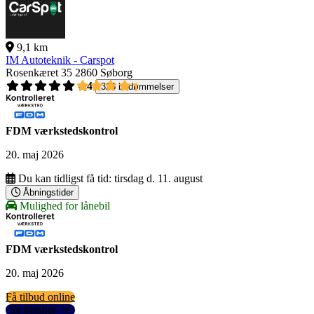
9,1 km
IM Autoteknik - Carspot
Rosenkæret 35
2860 Søborg
4,4
326 bedømmelser
FDM værkstedskontrol
20. maj 2026
Du kan tidligst få tid:
tirsdag d. 11. august
Åbningstider
Mulighed for lånebil
FDM værkstedskontrol
20. maj 2026
Få tilbud online
Se detaljer