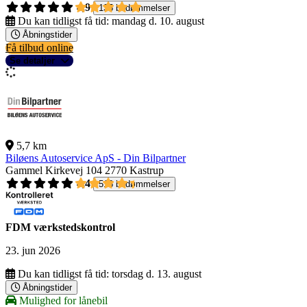
4,9
135 bedømmelser
Du kan tidligst få tid:
mandag d. 10. august
Åbningstider
Få tilbud online
Se detaljer
5,7 km
Biløens Autoservice ApS - Din Bilpartner
Gammel Kirkevej 104
2770 Kastrup
4,4
518 bedømmelser
FDM værkstedskontrol
23. jun 2026
Du kan tidligst få tid:
torsdag d. 13. august
Åbningstider
Mulighed for lånebil