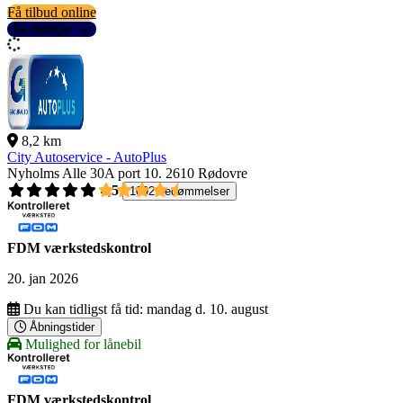
Få tilbud online
Se detaljer
8,2 km
City Autoservice - AutoPlus
Nyholms Alle 30A port 10.
2610 Rødovre
4,5
1092 bedømmelser
FDM værkstedskontrol
20. jan 2026
Du kan tidligst få tid:
mandag d. 10. august
Åbningstider
Mulighed for lånebil
FDM værkstedskontrol