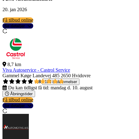
20. jan 2026
Få tilbud online
Se detaljer
8,7 km
Viva Autoservice - Castrol Service
Gammel Køge Landevej 485
2650 Hvidovre
4,8
185 bedømmelser
Du kan tidligst få tid:
mandag d. 10. august
Åbningstider
Få tilbud online
Se detaljer