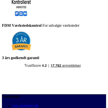
FDM Værkstedskontrol
For udvalgte værksteder
3 års godkendt garanti
Autobutler
Om autobutler.dk