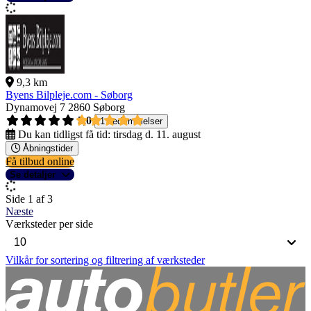
9,3 km
Byens Bilpleje.com - Søborg
Dynamovej 7
2860 Søborg
5,0
1 bedømmelser
Du kan tidligst få tid:
tirsdag d. 11. august
Åbningstider
Få tilbud online
Se detaljer
Side 1 af 3
Næste
Værksteder per side
Vilkår for sortering og filtrering af værksteder