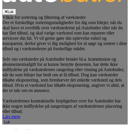
Luk
Vilkår for sortering og filtrering af værksteder
Der er forskellige sorteringsmuligheder for dig som bilejer, når du
skal have et overblik over værkstederne på Autobutler eller når du
har fået tilbud, og skal vælge værksted som kan reparere eller
servicere din bil. Vi vil gerne gøre din oplevelse enkel og
transparent, derfor giver vi dig mulighed for at søge og sortere i dine
tilbud og i værkstederne på forskellige måder.
Selv om værksteder på Autobutler betaler bl.a. kommission og
abonnementsafgift for at kunne benytte tjenesten, har dette ikke
indflydelse på værkstedernes rangering eller visning på Autobutler,
når du som bilejer har bedt om at få tilbud. Dog kan værksteder
tilkøbe eksponering, som fremhæver det enkelte værksted og dets
tilbud. Hvis et værksted har tilkøbt eksponering, angiver vi altid, at
der er tale om en annonce.
Værkstedernes kontraktuelle forpligtelser over for Autobutler har
ikke nogen indflydelse på rangeringen af værkstedernes placering
eller tilbud.
Læs mere
Luk