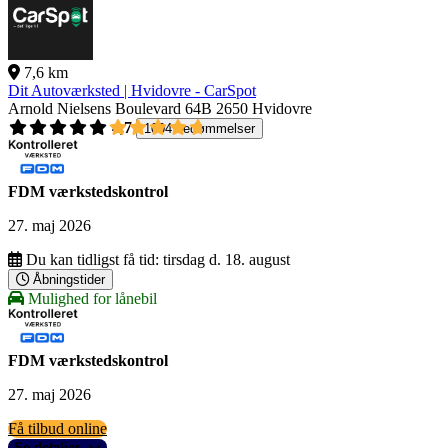
7,6 km
Dit Autoværksted | Hvidovre - CarSpot
Arnold Nielsens Boulevard 64B
2650 Hvidovre
4,7
1004 bedømmelser
FDM værkstedskontrol
27. maj 2026
Du kan tidligst få tid:
tirsdag d. 18. august
Åbningstider
Mulighed for lånebil
FDM værkstedskontrol
27. maj 2026
Få tilbud online
Se detaljer