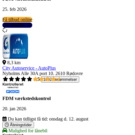
25. feb 2026
Få tilbud online
Se detaljer
8,3 km
City Autoservice - AutoPlus
Nyholms Alle 30A port 10.
2610 Rødovre
4,5
1092 bedømmelser
FDM værkstedskontrol
20. jan 2026
Du kan tidligst få tid:
onsdag d. 12. august
Åbningstider
Mulighed for lånebil