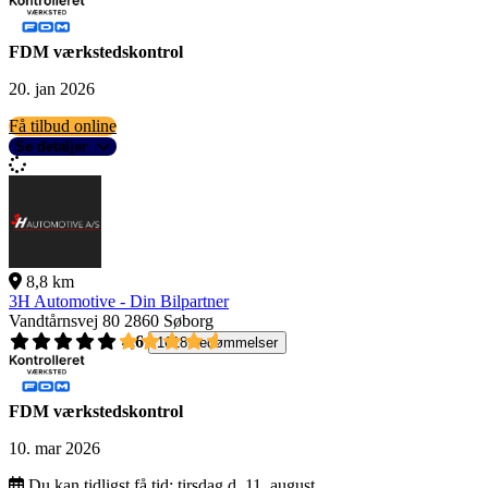
FDM værkstedskontrol
20. jan 2026
Få tilbud online
Se detaljer
8,8 km
3H Automotive - Din Bilpartner
Vandtårnsvej 80
2860 Søborg
4,6
1618 bedømmelser
FDM værkstedskontrol
10. mar 2026
Du kan tidligst få tid:
tirsdag d. 11. august