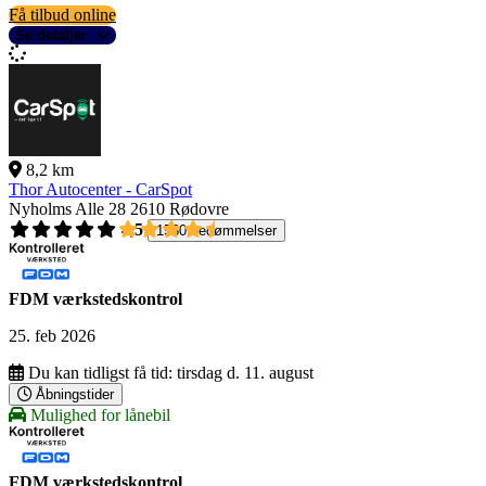
Få tilbud online
Se detaljer
8,2 km
Thor Autocenter - CarSpot
Nyholms Alle 28
2610 Rødovre
4,5
1560 bedømmelser
FDM værkstedskontrol
25. feb 2026
Du kan tidligst få tid:
tirsdag d. 11. august
Åbningstider
Mulighed for lånebil
FDM værkstedskontrol