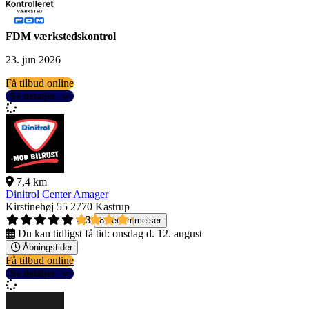
FDM værkstedskontrol
23. jun 2026
Få tilbud online
Se detaljer
7,4 km
Dinitrol Center Amager
Kirstinehøj 55
2770 Kastrup
4,3
8 bedømmelser
Du kan tidligst få tid:
onsdag d. 12. august
Åbningstider
Få tilbud online
Se detaljer