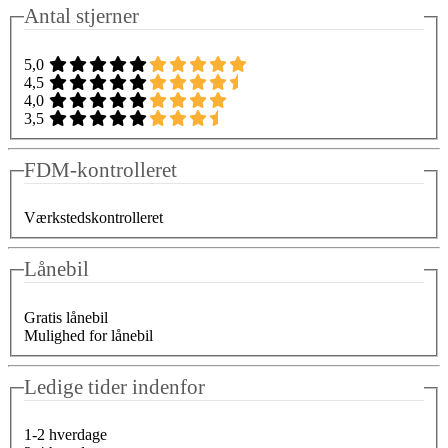
Antal stjerner
5,0
4,5
4,0
3,5
FDM-kontrolleret
Værkstedskontrolleret
Lånebil
Gratis lånebil
Mulighed for lånebil
Ledige tider indenfor
1-2 hverdage