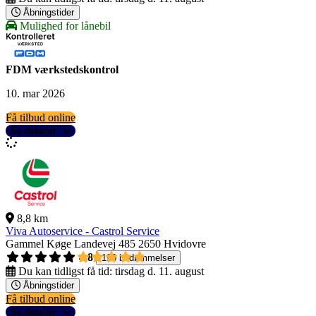
Åbningstider
Mulighed for lånebil
FDM værkstedskontrol
10. mar 2026
Få tilbud online
Se detaljer
8,8 km
Viva Autoservice - Castrol Service
Gammel Køge Landevej 485
2650 Hvidovre
4,8
190 bedømmelser
Du kan tidligst få tid:
tirsdag d. 11. august
Åbningstider
Få tilbud online
Se detaljer