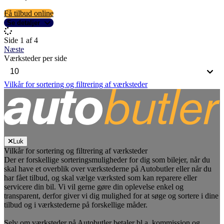
Få tilbud online
Se detaljer
Side 1 af 4
Næste
Værksteder per side
Vilkår for sortering og filtrering af værksteder
Luk
Vilkår for sortering og filtrering af værksteder
Der er forskellige sorteringsmuligheder for dig som bilejer, når du
skal have et overblik over værkstederne på Autobutler eller når du
har fået tilbud, og skal vælge værksted som kan reparere eller
servicere din bil. Vi vil gerne gøre din oplevelse enkel og
transparent, derfor giver vi dig mulighed for at søge og sortere i dine
tilbud og i værkstederne på forskellige måder.
Selv om værksteder på Autobutler betaler bl.a. kommission og