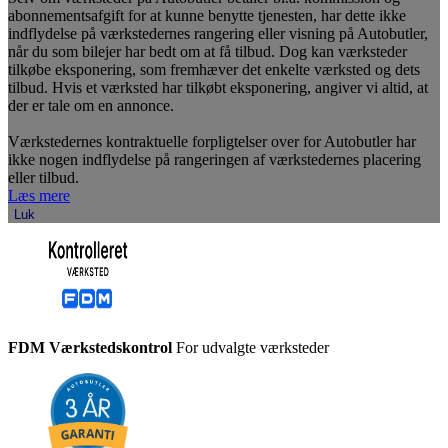
abonnementsafgift for at kunne benytte tjenesten, har dette ikke
indflydelse på værkstedernes rangering eller visning på Autobutler,
når du som bilejer har bedt om at få tilbud. Dog kan værksteder
tilkøbe eksponering, som fremhæver det enkelte værksted og dets
tilbud. Hvis et værksted har tilkøbt eksponering, angiver vi altid, at
der er tale om en annonce.
Værkstedernes kontraktuelle forpligtelser over for Autobutler har
ikke nogen indflydelse på rangeringen af værkstedernes placering
eller tilbud.
Læs mere
Luk
FDM Værkstedskontrol
For udvalgte værksteder