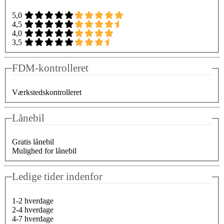
5,0
4,5
4,0
3,5
FDM-kontrolleret
Værkstedskontrolleret
Lånebil
Gratis lånebil
Mulighed for lånebil
Ledige tider indenfor
1-2 hverdage
2-4 hverdage
4-7 hverdage