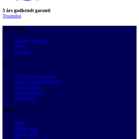
3 års godkendt garanti
Trustpilot
Autobutler
Om autobutler.dk
Presse
Kontakt
Info
*Priser og besparelser
FDM Værkstedskontrol
3 års garanti
Find værksted
Bilmærker
Bilråd
Blog
Bilens ABC
Bilens Wiki