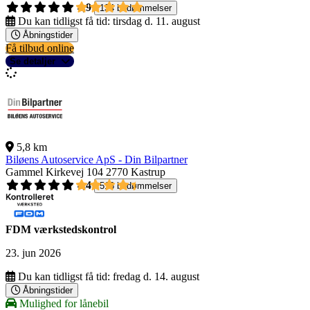
4,9
134 bedømmelser
Du kan tidligst få tid:
tirsdag d. 11. august
Åbningstider
Få tilbud online
Se detaljer
5,8 km
Biløens Autoservice ApS - Din Bilpartner
Gammel Kirkevej 104
2770 Kastrup
4,4
516 bedømmelser
FDM værkstedskontrol
23. jun 2026
Du kan tidligst få tid:
fredag d. 14. august
Åbningstider
Mulighed for lånebil