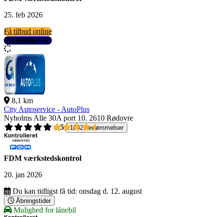
25. feb 2026
Få tilbud online
Se detaljer
8,1 km
City Autoservice - AutoPlus
Nyholms Alle 30A port 10.
2610 Rødovre
4,5
1092 bedømmelser
FDM værkstedskontrol
20. jan 2026
Du kan tidligst få tid:
onsdag d. 12. august
Åbningstider
Mulighed for lånebil