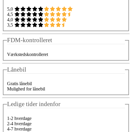
5,0
4,5
4,0
3,5
FDM-kontrolleret
Værkstedskontrolleret
Lånebil
Gratis lånebil
Mulighed for lånebil
Ledige tider indenfor
1-2 hverdage
2-4 hverdage
4-7 hverdage