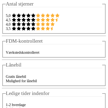
Antal stjerner
5,0
4,5
4,0
3,5
FDM-kontrolleret
Værkstedskontrolleret
Lånebil
Gratis lånebil
Mulighed for lånebil
Ledige tider indenfor
1-2 hverdage