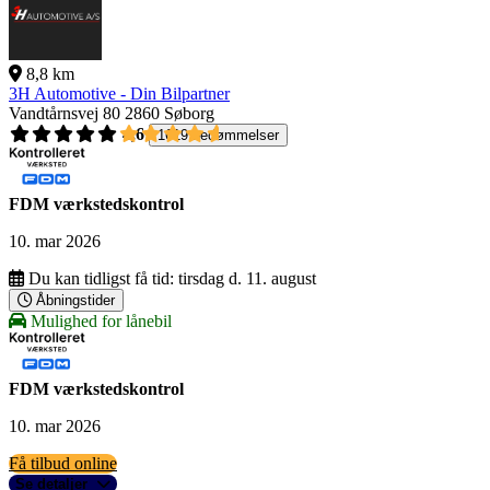
8,8 km
3H Automotive - Din Bilpartner
Vandtårnsvej 80
2860 Søborg
4,6
1619 bedømmelser
FDM værkstedskontrol
10. mar 2026
Du kan tidligst få tid:
tirsdag d. 11. august
Åbningstider
Mulighed for lånebil
FDM værkstedskontrol
10. mar 2026
Få tilbud online
Se detaljer