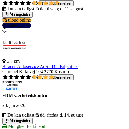
4,9
135 bedømmelser
Du kan tidligst få tid:
tirsdag d. 11. august
Åbningstider
Få tilbud online
Se detaljer
5,7 km
Biløens Autoservice ApS - Din Bilpartner
Gammel Kirkevej 104
2770 Kastrup
4,4
517 bedømmelser
FDM værkstedskontrol
23. jun 2026
Du kan tidligst få tid:
fredag d. 14. august
Åbningstider
Mulighed for lånebil