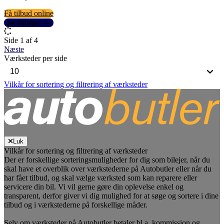
Få tilbud online
Se detaljer
Side 1 af 4
Næste
Værksteder per side
Vilkår for sortering og filtrering af værksteder
Luk
Vilkår for sortering og filtrering af værksteder
Der er forskellige sorteringsmuligheder for dig som bilejer, når du
skal have et overblik over værkstederne på Autobutler eller når du
har fået tilbud, og skal vælge værksted som kan reparere eller
servicere din bil. Vi vil gerne gøre din oplevelse enkel og
transparent, derfor giver vi dig mulighed for at søge og sortere i dine
tilbud og i værkstederne på forskellige måder.
Selv om værksteder på Autobutler betaler bl.a. kommission og