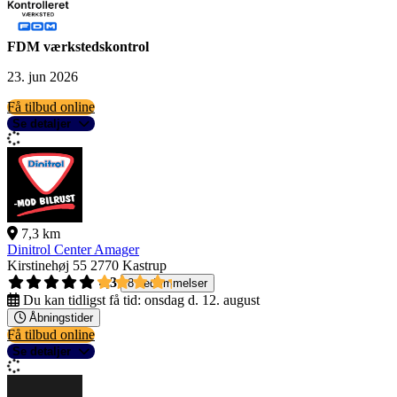
FDM værkstedskontrol
23. jun 2026
Få tilbud online
Se detaljer
7,3 km
Dinitrol Center Amager
Kirstinehøj 55
2770 Kastrup
4,3
8 bedømmelser
Du kan tidligst få tid:
onsdag d. 12. august
Åbningstider
Få tilbud online
Se detaljer