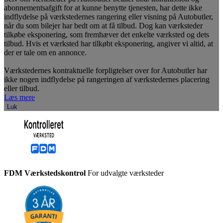
abonnementsafgift for at kunne benytte tjenesten, har dette ikke
indflydelse på værkstedernes rangering eller visning på Autobutler,
når du som bilejer har bedt om at få tilbud. Dog kan værksteder
tilkøbe eksponering, som fremhæver det enkelte værksted og dets
tilbud. Hvis et værksted har tilkøbt eksponering, angiver vi altid, at
der er tale om en annonce.
Værkstedernes kontraktuelle forpligtelser over for Autobutler har
ikke nogen indflydelse på rangeringen af værkstedernes placering
eller tilbud.
Læs mere
Luk
FDM Værkstedskontrol
For udvalgte værksteder