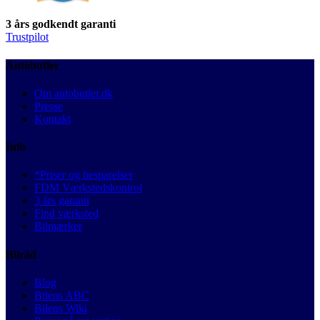
3 års godkendt garanti
Trustpilot
Autobutler
Om autobutler.dk
Presse
Kontakt
Info
*Priser og besparelser
FDM Værkstedskontrol
3 års garanti
Find værksted
Bilmærker
Bilråd
Blog
Bilens ABC
Bilens Wiki