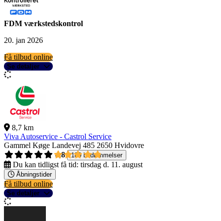
FDM værkstedskontrol
20. jan 2026
Få tilbud online
Se detaljer
8,7 km
Viva Autoservice - Castrol Service
Gammel Køge Landevej 485
2650 Hvidovre
4,8
189 bedømmelser
Du kan tidligst få tid:
tirsdag d. 11. august
Åbningstider
Få tilbud online
Se detaljer