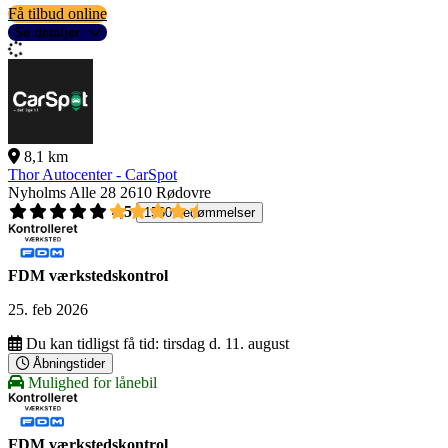
Få tilbud online
Se detaljer
8,1 km
Thor Autocenter - CarSpot
Nyholms Alle 28
2610 Rødovre
4,5
1560 bedømmelser
FDM værkstedskontrol
25. feb 2026
Du kan tidligst få tid:
tirsdag d. 11. august
Åbningstider
Mulighed for lånebil
FDM værkstedskontrol