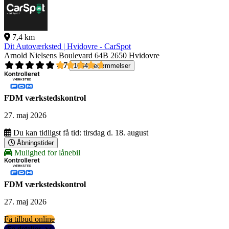
7,4 km
Dit Autoværksted | Hvidovre - CarSpot
Arnold Nielsens Boulevard 64B
2650 Hvidovre
4,7
1004 bedømmelser
FDM værkstedskontrol
27. maj 2026
Du kan tidligst få tid:
tirsdag d. 18. august
Åbningstider
Mulighed for lånebil
FDM værkstedskontrol
27. maj 2026
Få tilbud online
Se detaljer