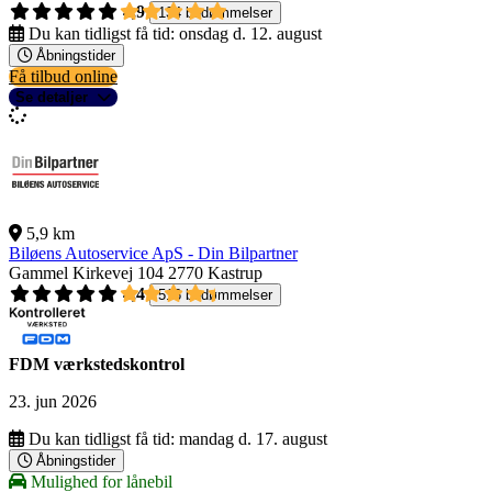
4,9
134 bedømmelser
Du kan tidligst få tid:
onsdag d. 12. august
Åbningstider
Få tilbud online
Se detaljer
5,9 km
Biløens Autoservice ApS - Din Bilpartner
Gammel Kirkevej 104
2770 Kastrup
4,4
516 bedømmelser
FDM værkstedskontrol
23. jun 2026
Du kan tidligst få tid:
mandag d. 17. august
Åbningstider
Mulighed for lånebil