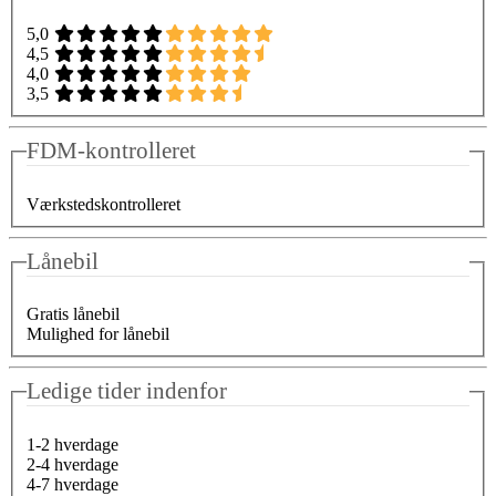
5,0
4,5
4,0
3,5
FDM-kontrolleret
Værkstedskontrolleret
Lånebil
Gratis lånebil
Mulighed for lånebil
Ledige tider indenfor
1-2 hverdage
2-4 hverdage
4-7 hverdage