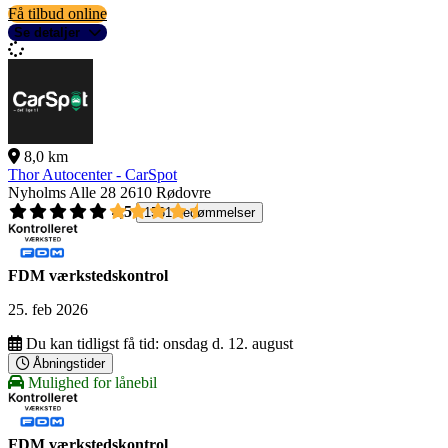
Få tilbud online
Se detaljer
8,0 km
Thor Autocenter - CarSpot
Nyholms Alle 28
2610 Rødovre
4,5
1561 bedømmelser
FDM værkstedskontrol
25. feb 2026
Du kan tidligst få tid:
onsdag d. 12. august
Åbningstider
Mulighed for lånebil
FDM værkstedskontrol