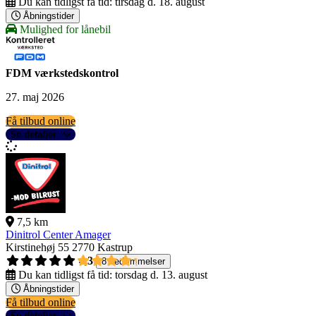
Du kan tidligst få tid:
tirsdag d. 18. august
Åbningstider
Mulighed for lånebil
FDM værkstedskontrol
27. maj 2026
Få tilbud online
Se detaljer
7,5 km
Dinitrol Center Amager
Kirstinehøj 55
2770 Kastrup
4,3
8 bedømmelser
Du kan tidligst få tid:
torsdag d. 13. august
Åbningstider
Få tilbud online
Se detaljer