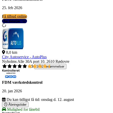
25. feb 2026
Få tilbud online
Se detaljer
8,0 km
City Autoservice - AutoPlus
Nyholms Alle 30A port 10.
2610 Rødovre
4,5
1092 bedømmelser
FDM værkstedskontrol
20. jan 2026
Du kan tidligst få tid:
onsdag d. 12. august
Åbningstider
Mulighed for lånebil