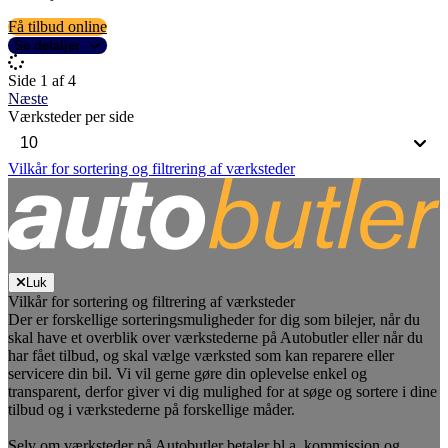
Få tilbud online
Se detaljer
Side 1 af 4
Næste
Værksteder per side
Vilkår for sortering og filtrering af værksteder
Luk
Vilkår for sortering og filtrering af værksteder
Der er forskellige sorteringsmuligheder for dig som bilejer, når du
skal have et overblik over værkstederne på Autobutler eller når du
har fået tilbud, og skal vælge værksted som kan reparere eller
servicere din bil. Vi vil gerne gøre din oplevelse enkel og
transparent, derfor giver vi dig mulighed for at søge og sortere i dine
tilbud og i værkstederne på forskellige måder.
Selv om værksteder på Autobutler betaler bl.a. kommission og