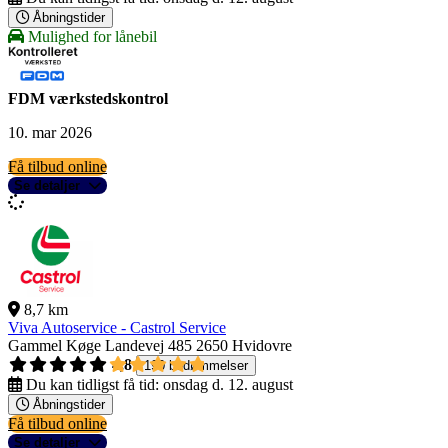
Åbningstider
Mulighed for lånebil
FDM værkstedskontrol
10. mar 2026
Få tilbud online
Se detaljer
8,7 km
Viva Autoservice - Castrol Service
Gammel Køge Landevej 485
2650 Hvidovre
4,8
190 bedømmelser
Du kan tidligst få tid:
onsdag d. 12. august
Åbningstider
Få tilbud online
Se detaljer