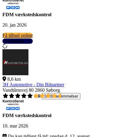
FDM værkstedskontrol
20. jan 2026
Få tilbud online
Se detaljer
8,6 km
3H Automotive - Din Bilpartner
Vandtårnsvej 80
2860 Søborg
4,6
1618 bedømmelser
FDM værkstedskontrol
10. mar 2026
Du kan tidligst få tid:
onsdag d. 12. august