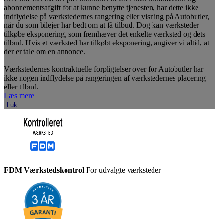
abonnementsafgift for at kunne benytte tjenesten, har dette ikke
indflydelse på værkstedernes rangering eller visning på Autobutler,
når du som bilejer har bedt om at få tilbud. Dog kan værksteder
tilkøbe eksponering, som fremhæver det enkelte værksted og dets
tilbud. Hvis et værksted har tilkøbt eksponering, angiver vi altid, at
der er tale om en annonce.
Værkstedernes kontraktuelle forpligtelser over for Autobutler har
ikke nogen indflydelse på rangeringen af værkstedernes placering
eller tilbud.
Læs mere
Luk
FDM Værkstedskontrol
For udvalgte værksteder