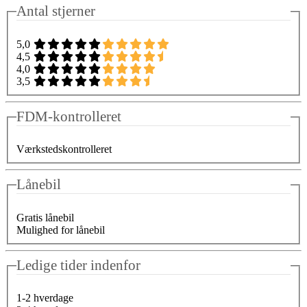
Antal stjerner
5,0
4,5
4,0
3,5
FDM-kontrolleret
Værkstedskontrolleret
Lånebil
Gratis lånebil
Mulighed for lånebil
Ledige tider indenfor
1-2 hverdage