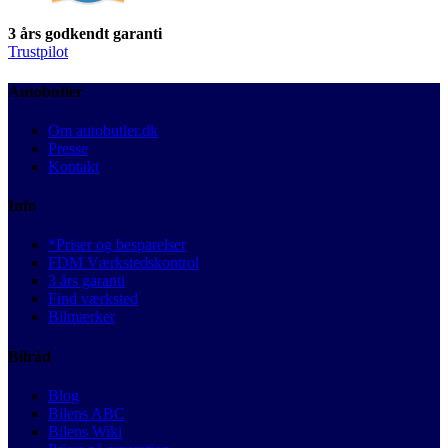
3 års godkendt garanti
Trustpilot
Autobutler
Om autobutler.dk
Presse
Kontakt
Info
*Priser og besparelser
FDM Værkstedskontrol
3 års garanti
Find værksted
Bilmærker
Bilråd
Blog
Bilens ABC
Bilens Wiki