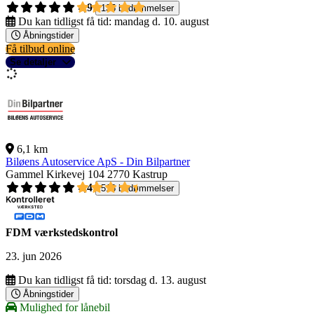
4,9
135 bedømmelser
Du kan tidligst få tid:
mandag d. 10. august
Åbningstider
Få tilbud online
Se detaljer
6,1 km
Biløens Autoservice ApS - Din Bilpartner
Gammel Kirkevej 104
2770 Kastrup
4,4
518 bedømmelser
FDM værkstedskontrol
23. jun 2026
Du kan tidligst få tid:
torsdag d. 13. august
Åbningstider
Mulighed for lånebil