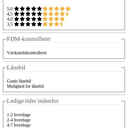
5,0
4,5
4,0
3,5
FDM-kontrolleret
Værkstedskontrolleret
Lånebil
Gratis lånebil
Mulighed for lånebil
Ledige tider indenfor
1-2 hverdage
2-4 hverdage
4-7 hverdage