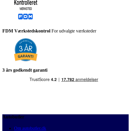
FDM Værkstedskontrol
For udvalgte værksteder
3 års godkendt garanti
Autobutler
Om autobutler.dk