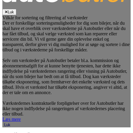
Luk
Vilkår for sortering og filtrering af værksteder
Der er forskellige sorteringsmuligheder for dig som bilejer, når du
skal have et overblik over værkstederne på Autobutler eller når du
har fået tilbud, og skal vælge værksted som kan reparere eller
servicere din bil. Vi vil gerne gøre din oplevelse enkel og
transparent, derfor giver vi dig mulighed for at søge og sortere i dine
tilbud og i værkstederne på forskellige måder.
Selv om værksteder på Autobutler betaler bl.a. kommission og
abonnementsafgift for at kunne benytte tjenesten, har dette ikke
indflydelse på værkstedernes rangering eller visning på Autobutler,
når du som bilejer har bedt om at få tilbud. Dog kan værksteder
tilkøbe eksponering, som fremhæver det enkelte værksted og dets
tilbud. Hvis et værksted har tilkøbt eksponering, angiver vi altid, at
der er tale om en annonce.
Værkstedernes kontraktuelle forpligtelser over for Autobutler har
ikke nogen indflydelse på rangeringen af værkstedernes placering
eller tilbud.
Læs mere
Luk