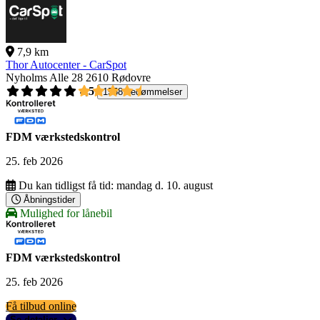
7,9 km
Thor Autocenter - CarSpot
Nyholms Alle 28
2610 Rødovre
4,5
1558 bedømmelser
FDM værkstedskontrol
25. feb 2026
Du kan tidligst få tid:
mandag d. 10. august
Åbningstider
Mulighed for lånebil
FDM værkstedskontrol
25. feb 2026
Få tilbud online
Se detaljer