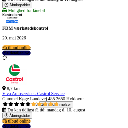
Åbningstider
Mulighed for lånebil
FDM værkstedskontrol
20. maj 2026
Få tilbud online
Se detaljer
8,7 km
Viva Autoservice - Castrol Service
Gammel Køge Landevej 485
2650 Hvidovre
4,8
185 bedømmelser
Du kan tidligst få tid:
mandag d. 10. august
Åbningstider
Få tilbud online
Se detaljer