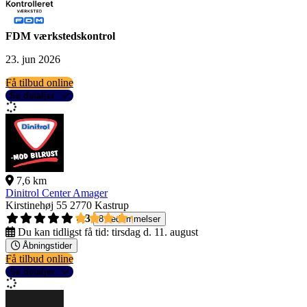
FDM værkstedskontrol
23. jun 2026
Få tilbud online
Se detaljer
7,6 km
Dinitrol Center Amager
Kirstinehøj 55
2770 Kastrup
4,3
8 bedømmelser
Du kan tidligst få tid:
tirsdag d. 11. august
Åbningstider
Få tilbud online
Se detaljer