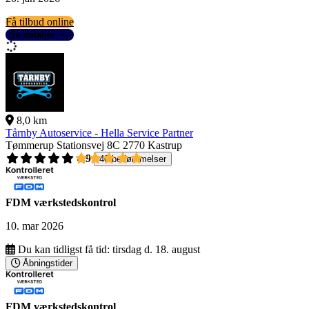
Få tilbud online
Se detaljer
8,0 km
Tårnby Autoservice - Hella Service Partner
Tømmerup Stationsvej 8C
2770 Kastrup
4,9
40 bedømmelser
FDM værkstedskontrol
10. mar 2026
Du kan tidligst få tid:
tirsdag d. 18. august
Åbningstider
FDM værkstedskontrol