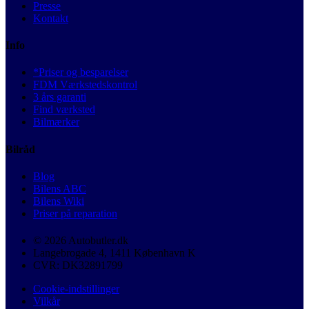
Presse
Kontakt
Info
*Priser og besparelser
FDM Værkstedskontrol
3 års garanti
Find værksted
Bilmærker
Bilråd
Blog
Bilens ABC
Bilens Wiki
Priser på reparation
© 2026 Autobutler.dk
Langebrogade 4, 1411 København K
CVR: DK32891799
Cookie-indstillinger
Vilkår