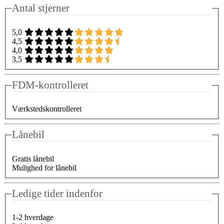
Antal stjerner
5,0
4,5
4,0
3,5
FDM-kontrolleret
Værkstedskontrolleret
Lånebil
Gratis lånebil
Mulighed for lånebil
Ledige tider indenfor
1-2 hverdage