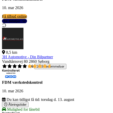
10. mar 2026
Få tilbud online
Se detaljer
8,5 km
3H Automotive - Din Bilpartner
Vandtårnsvej 80
2860 Søborg
4,6
1618 bedømmelser
FDM værkstedskontrol
10. mar 2026
Du kan tidligst få tid:
torsdag d. 13. august
Åbningstider
Mulighed for lånebil