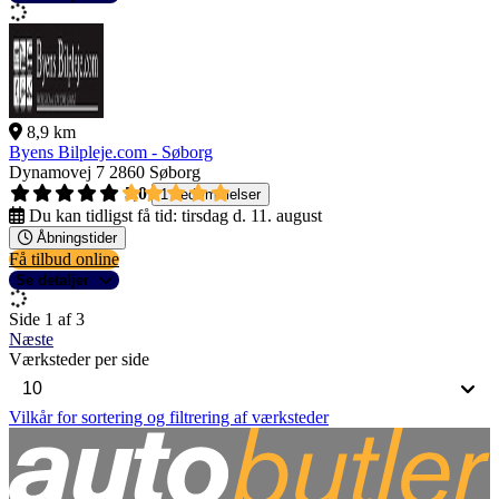
8,9 km
Byens Bilpleje.com - Søborg
Dynamovej 7
2860 Søborg
5,0
1 bedømmelser
Du kan tidligst få tid:
tirsdag d. 11. august
Åbningstider
Få tilbud online
Se detaljer
Side 1 af 3
Næste
Værksteder per side
Vilkår for sortering og filtrering af værksteder