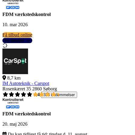
FDM værkstedskontrol
10. mar 2026
Få tilbud online
Se detaljer
8,7 km
IM Autoteknik - Carspot
Rosenkæret 35
2860 Søborg
4,4
326 bedømmelser
FDM værkstedskontrol
20. maj 2026
Du kan tidligst få tid:
tirsdag d. 11. august