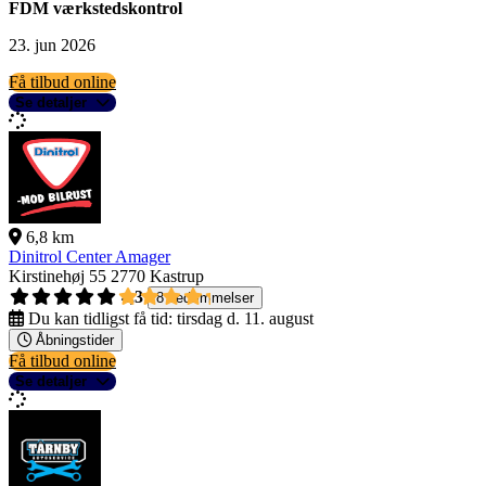
FDM værkstedskontrol
23. jun 2026
Få tilbud online
Se detaljer
6,8 km
Dinitrol Center Amager
Kirstinehøj 55
2770 Kastrup
4,3
8 bedømmelser
Du kan tidligst få tid:
tirsdag d. 11. august
Åbningstider
Få tilbud online
Se detaljer