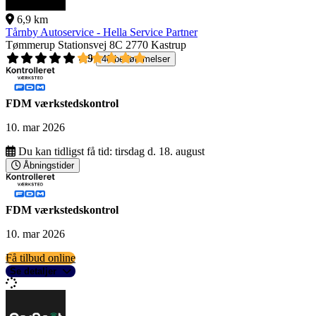
6,9 km
Tårnby Autoservice - Hella Service Partner
Tømmerup Stationsvej 8C
2770 Kastrup
4,9
40 bedømmelser
FDM værkstedskontrol
10. mar 2026
Du kan tidligst få tid:
tirsdag d. 18. august
Åbningstider
FDM værkstedskontrol
10. mar 2026
Få tilbud online
Se detaljer