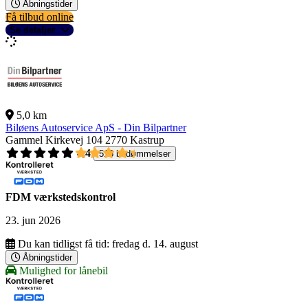
Åbningstider
Få tilbud online
Se detaljer
5,0 km
Biløens Autoservice ApS - Din Bilpartner
Gammel Kirkevej 104
2770 Kastrup
4,4
518 bedømmelser
FDM værkstedskontrol
23. jun 2026
Du kan tidligst få tid:
fredag d. 14. august
Åbningstider
Mulighed for lånebil