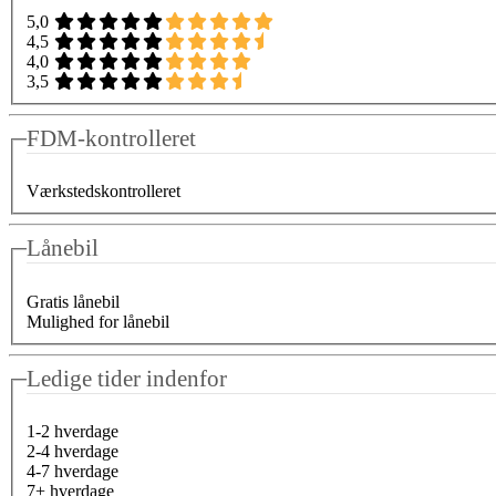
5,0
4,5
4,0
3,5
FDM-kontrolleret
Værkstedskontrolleret
Lånebil
Gratis lånebil
Mulighed for lånebil
Ledige tider indenfor
1-2 hverdage
2-4 hverdage
4-7 hverdage
7+ hverdage