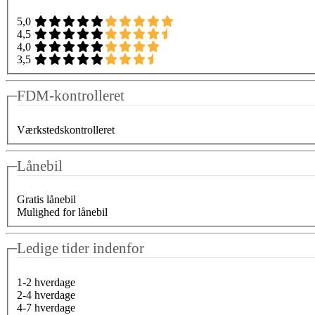
5,0
4,5
4,0
3,5
FDM-kontrolleret
Værkstedskontrolleret
Lånebil
Gratis lånebil
Mulighed for lånebil
Ledige tider indenfor
1-2 hverdage
2-4 hverdage
4-7 hverdage