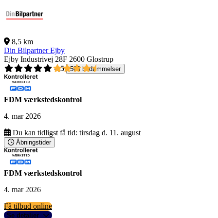
8,5 km
Din Bilpartner Ejby
Ejby Industrivej 28F
2600 Glostrup
4,5
503 bedømmelser
FDM værkstedskontrol
4. mar 2026
Du kan tidligst få tid:
tirsdag d. 11. august
Åbningstider
FDM værkstedskontrol
4. mar 2026
Få tilbud online
Se detaljer