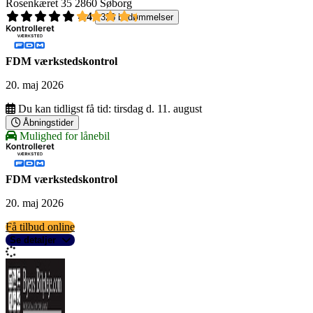
Rosenkæret 35
2860 Søborg
4,4
326 bedømmelser
FDM værkstedskontrol
20. maj 2026
Du kan tidligst få tid:
tirsdag d. 11. august
Åbningstider
Mulighed for lånebil
FDM værkstedskontrol
20. maj 2026
Få tilbud online
Se detaljer