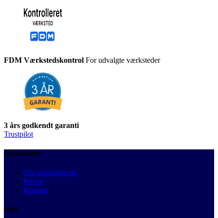
FDM Værkstedskontrol
For udvalgte værksteder
3 års godkendt garanti
Trustpilot
Autobutler
Om autobutler.dk
Presse
Kontakt
Info