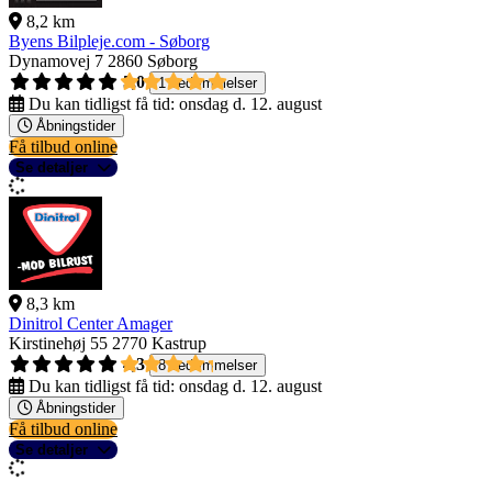
8,2 km
Byens Bilpleje.com - Søborg
Dynamovej 7
2860 Søborg
5,0
1 bedømmelser
Du kan tidligst få tid:
onsdag d. 12. august
Åbningstider
Få tilbud online
Se detaljer
8,3 km
Dinitrol Center Amager
Kirstinehøj 55
2770 Kastrup
4,3
8 bedømmelser
Du kan tidligst få tid:
onsdag d. 12. august
Åbningstider
Få tilbud online
Se detaljer