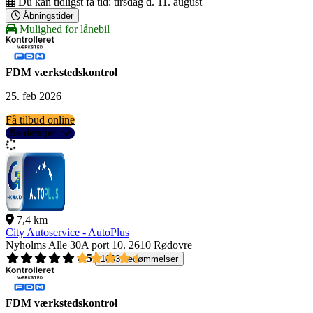
Du kan tidligst få tid:
tirsdag d. 11. august
Åbningstider
Mulighed for lånebil
FDM værkstedskontrol
25. feb 2026
Få tilbud online
Se detaljer
7,4 km
City Autoservice - AutoPlus
Nyholms Alle 30A port 10.
2610 Rødovre
4,5
1093 bedømmelser
FDM værkstedskontrol