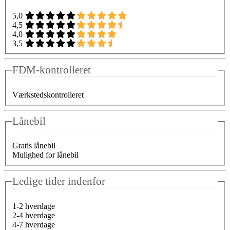
5,0
4,5
4,0
3,5
FDM-kontrolleret
Værkstedskontrolleret
Lånebil
Gratis lånebil
Mulighed for lånebil
Ledige tider indenfor
1-2 hverdage
2-4 hverdage
4-7 hverdage