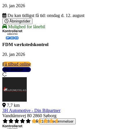
20. jan 2026
Du kan tidligst få tid:
onsdag d. 12. august
Åbningstider
Mulighed for lånebil
FDM værkstedskontrol
20. jan 2026
Få tilbud online
Se detaljer
7,7 km
3H Automotive - Din Bilpartner
Vandtårnsvej 80
2860 Søborg
4,6
1618 bedømmelser