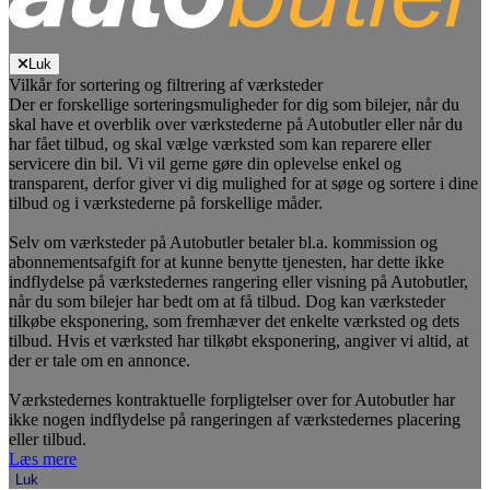
Luk
Vilkår for sortering og filtrering af værksteder
Der er forskellige sorteringsmuligheder for dig som bilejer, når du
skal have et overblik over værkstederne på Autobutler eller når du
har fået tilbud, og skal vælge værksted som kan reparere eller
servicere din bil. Vi vil gerne gøre din oplevelse enkel og
transparent, derfor giver vi dig mulighed for at søge og sortere i dine
tilbud og i værkstederne på forskellige måder.
Selv om værksteder på Autobutler betaler bl.a. kommission og
abonnementsafgift for at kunne benytte tjenesten, har dette ikke
indflydelse på værkstedernes rangering eller visning på Autobutler,
når du som bilejer har bedt om at få tilbud. Dog kan værksteder
tilkøbe eksponering, som fremhæver det enkelte værksted og dets
tilbud. Hvis et værksted har tilkøbt eksponering, angiver vi altid, at
der er tale om en annonce.
Værkstedernes kontraktuelle forpligtelser over for Autobutler har
ikke nogen indflydelse på rangeringen af værkstedernes placering
eller tilbud.
Læs mere
Luk