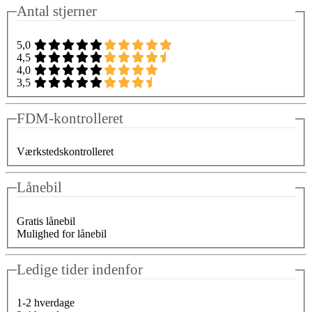
Antal stjerner
5,0
4,5
4,0
3,5
FDM-kontrolleret
Værkstedskontrolleret
Lånebil
Gratis lånebil
Mulighed for lånebil
Ledige tider indenfor
1-2 hverdage