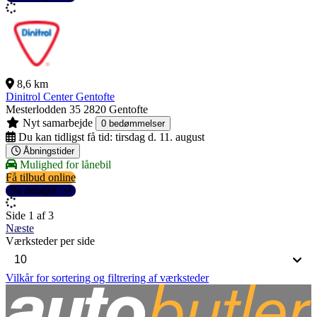
8,6 km
Dinitrol Center Gentofte
Mesterlodden 35
2820 Gentofte
Nyt samarbejde
0 bedømmelser
Du kan tidligst få tid:
tirsdag d. 11. august
Åbningstider
Mulighed for lånebil
Få tilbud online
Se detaljer
Side 1 af 3
Næste
Værksteder per side
Vilkår for sortering og filtrering af værksteder