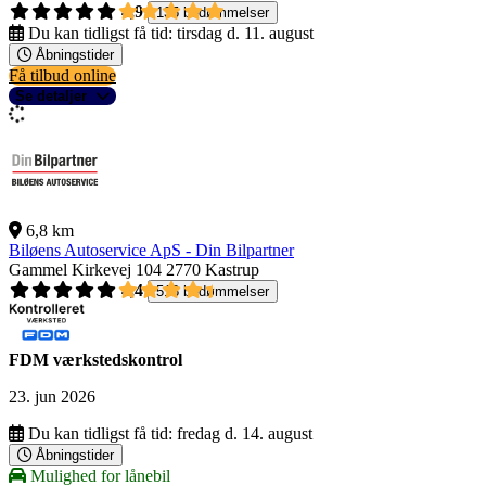
4,9
135 bedømmelser
Du kan tidligst få tid:
tirsdag d. 11. august
Åbningstider
Få tilbud online
Se detaljer
6,8 km
Biløens Autoservice ApS - Din Bilpartner
Gammel Kirkevej 104
2770 Kastrup
4,4
518 bedømmelser
FDM værkstedskontrol
23. jun 2026
Du kan tidligst få tid:
fredag d. 14. august
Åbningstider
Mulighed for lånebil