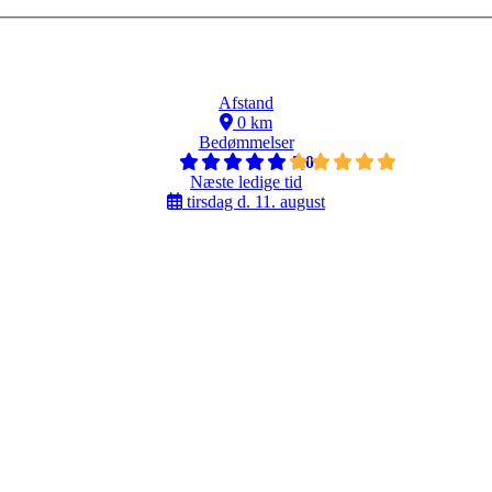
Afstand
0 km
Bedømmelser
5,0
Næste ledige tid
tirsdag d. 11. august