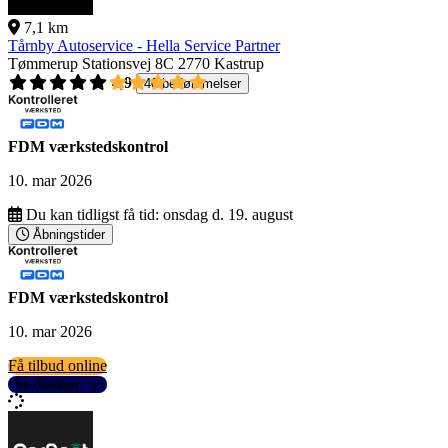
7,1 km
Tårnby Autoservice - Hella Service Partner
Tømmerup Stationsvej 8C
2770 Kastrup
4,9
40 bedømmelser
FDM værkstedskontrol
10. mar 2026
Du kan tidligst få tid:
onsdag d. 19. august
Åbningstider
FDM værkstedskontrol
10. mar 2026
Få tilbud online
Se detaljer