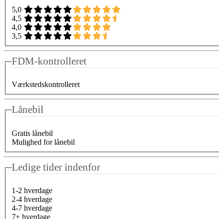
5,0
4,5
4,0
3,5
FDM-kontrolleret
Værkstedskontrolleret
Lånebil
Gratis lånebil
Mulighed for lånebil
Ledige tider indenfor
1-2 hverdage
2-4 hverdage
4-7 hverdage
7+ hverdage