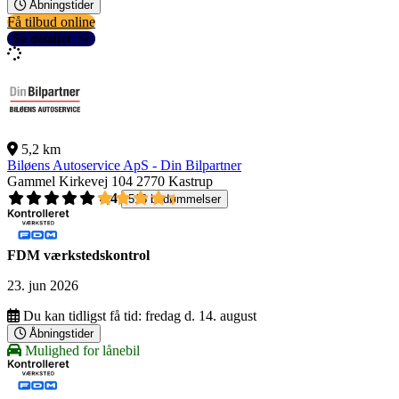
Åbningstider
Få tilbud online
Se detaljer
5,2 km
Biløens Autoservice ApS - Din Bilpartner
Gammel Kirkevej 104
2770 Kastrup
4,4
518 bedømmelser
FDM værkstedskontrol
23. jun 2026
Du kan tidligst få tid:
fredag d. 14. august
Åbningstider
Mulighed for lånebil