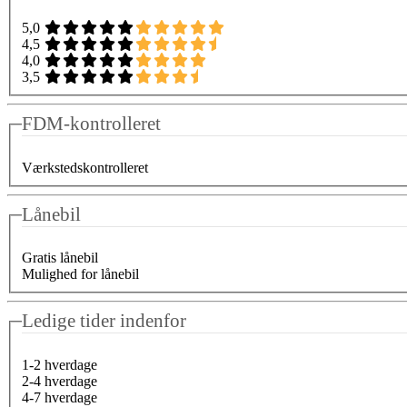
5,0
4,5
4,0
3,5
FDM-kontrolleret
Værkstedskontrolleret
Lånebil
Gratis lånebil
Mulighed for lånebil
Ledige tider indenfor
1-2 hverdage
2-4 hverdage
4-7 hverdage