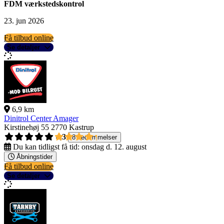
FDM værkstedskontrol
23. jun 2026
Få tilbud online
Se detaljer
6,9 km
Dinitrol Center Amager
Kirstinehøj 55
2770 Kastrup
4,3
8 bedømmelser
Du kan tidligst få tid:
onsdag d. 12. august
Åbningstider
Få tilbud online
Se detaljer