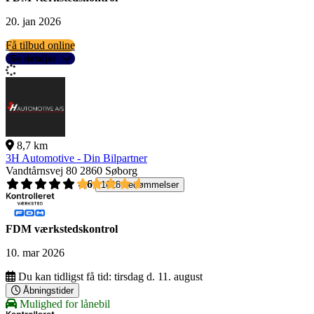
20. jan 2026
Få tilbud online
Se detaljer
8,7 km
3H Automotive - Din Bilpartner
Vandtårnsvej 80
2860 Søborg
4,6
1618 bedømmelser
FDM værkstedskontrol
10. mar 2026
Du kan tidligst få tid:
tirsdag d. 11. august
Åbningstider
Mulighed for lånebil