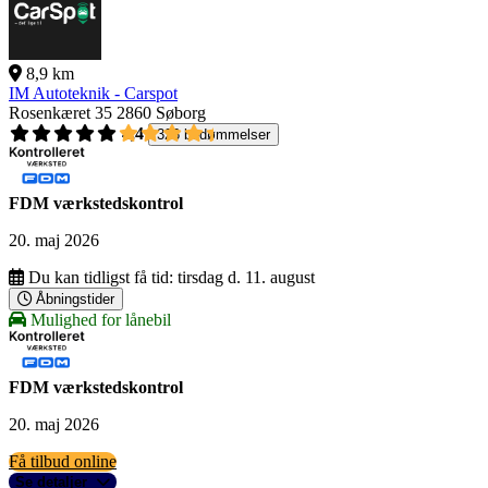
8,9 km
IM Autoteknik - Carspot
Rosenkæret 35
2860 Søborg
4,4
326 bedømmelser
FDM værkstedskontrol
20. maj 2026
Du kan tidligst få tid:
tirsdag d. 11. august
Åbningstider
Mulighed for lånebil
FDM værkstedskontrol
20. maj 2026
Få tilbud online
Se detaljer