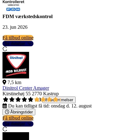
FDM værkstedskontrol
23. jun 2026
Få tilbud online
Se detaljer
7,5 km
Dinitrol Center Amager
Kirstinehøj 55
2770 Kastrup
4,3
8 bedømmelser
Du kan tidligst få tid:
onsdag d. 12. august
Åbningstider
Få tilbud online
Se detaljer