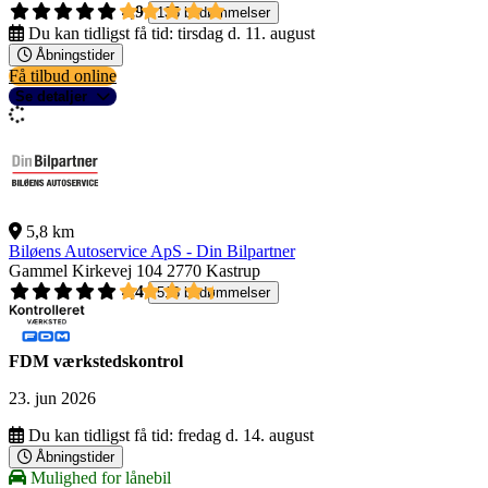
4,9
135 bedømmelser
Du kan tidligst få tid:
tirsdag d. 11. august
Åbningstider
Få tilbud online
Se detaljer
5,8 km
Biløens Autoservice ApS - Din Bilpartner
Gammel Kirkevej 104
2770 Kastrup
4,4
518 bedømmelser
FDM værkstedskontrol
23. jun 2026
Du kan tidligst få tid:
fredag d. 14. august
Åbningstider
Mulighed for lånebil