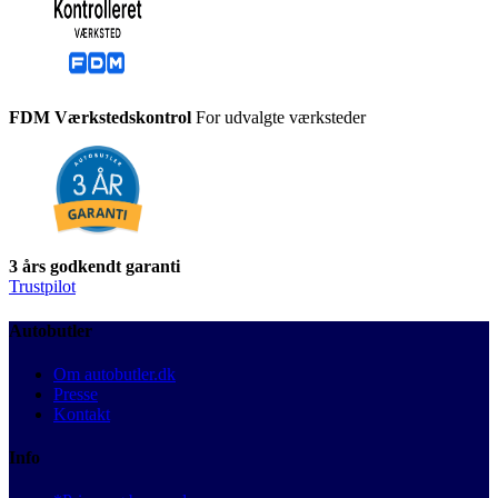
FDM Værkstedskontrol
For udvalgte værksteder
3 års godkendt garanti
Trustpilot
Autobutler
Om autobutler.dk
Presse
Kontakt
Info