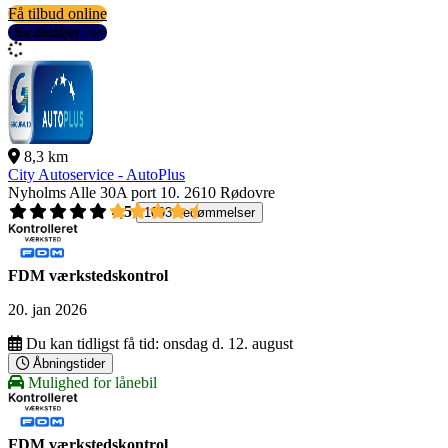
Få tilbud online
Se detaljer
8,3 km
City Autoservice - AutoPlus
Nyholms Alle 30A port 10.
2610 Rødovre
4,5
1093 bedømmelser
FDM værkstedskontrol
20. jan 2026
Du kan tidligst få tid:
onsdag d. 12. august
Åbningstider
Mulighed for lånebil
FDM værkstedskontrol