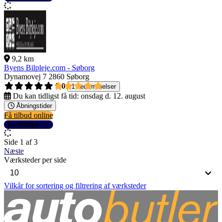
9,2 km
Byens Bilpleje.com - Søborg
Dynamovej 7
2860 Søborg
5,0
1 bedømmelser
Du kan tidligst få tid:
onsdag d. 12. august
Åbningstider
Få tilbud online
Se detaljer
Side 1 af 3
Næste
Værksteder per side
Vilkår for sortering og filtrering af værksteder