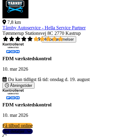
7,8 km
Tårnby Autoservice - Hella Service Partner
Tømmerup Stationsvej 8C
2770 Kastrup
4,9
40 bedømmelser
FDM værkstedskontrol
10. mar 2026
Du kan tidligst få tid:
onsdag d. 19. august
Åbningstider
FDM værkstedskontrol
10. mar 2026
Få tilbud online
Se detaljer