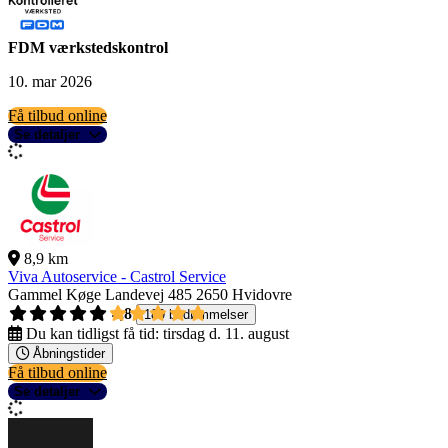
FDM værkstedskontrol
10. mar 2026
Få tilbud online
Se detaljer
8,9 km
Viva Autoservice - Castrol Service
Gammel Køge Landevej 485
2650 Hvidovre
4,8
189 bedømmelser
Du kan tidligst få tid:
tirsdag d. 11. august
Åbningstider
Få tilbud online
Se detaljer