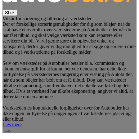
Luk
Vilkår for sortering og filtrering af værksteder
Der er forskellige sorteringsmuligheder for dig som bilejer, når du
skal have et overblik over værkstederne på Autobutler eller når du
har fået tilbud, og skal vælge værksted som kan reparere eller
servicere din bil. Vi vil gerne gøre din oplevelse enkel og
transparent, derfor giver vi dig mulighed for at søge og sortere i dine
tilbud og i værkstederne på forskellige måder.
Selv om værksteder på Autobutler betaler bl.a. kommission og
abonnementsafgift for at kunne benytte tjenesten, har dette ikke
indflydelse på værkstedernes rangering eller visning på Autobutler,
når du som bilejer har bedt om at få tilbud. Dog kan værksteder
tilkøbe eksponering, som fremhæver det enkelte værksted og dets
tilbud. Hvis et værksted har tilkøbt eksponering, angiver vi altid, at
der er tale om en annonce.
Værkstedernes kontraktuelle forpligtelser over for Autobutler har
ikke nogen indflydelse på rangeringen af værkstedernes placering
eller tilbud.
Læs mere
Luk