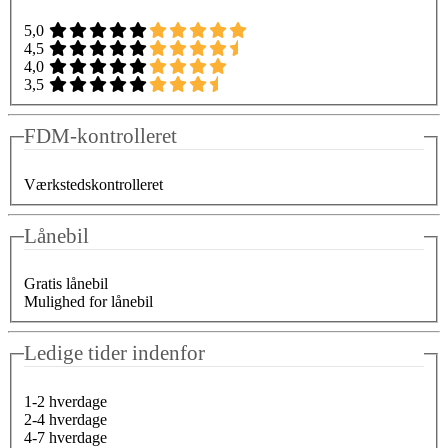
5,0
4,5
4,0
3,5
FDM-kontrolleret
Værkstedskontrolleret
Lånebil
Gratis lånebil
Mulighed for lånebil
Ledige tider indenfor
1-2 hverdage
2-4 hverdage
4-7 hverdage