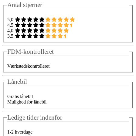
Antal stjerner
5,0
4,5
4,0
3,5
FDM-kontrolleret
Værkstedskontrolleret
Lånebil
Gratis lånebil
Mulighed for lånebil
Ledige tider indenfor
1-2 hverdage