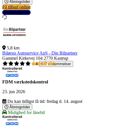
Åbningstider
Få tilbud online
Se detaljer
5,8 km
Biløens Autoservice ApS - Din Bilpartner
Gammel Kirkevej 104
2770 Kastrup
4,4
517 bedømmelser
FDM værkstedskontrol
23. jun 2026
Du kan tidligst få tid:
fredag d. 14. august
Åbningstider
Mulighed for lånebil