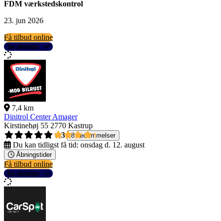
FDM værkstedskontrol
23. jun 2026
Få tilbud online
Se detaljer
7,4 km
Dinitrol Center Amager
Kirstinehøj 55
2770 Kastrup
4,3
8 bedømmelser
Du kan tidligst få tid:
onsdag d. 12. august
Åbningstider
Få tilbud online
Se detaljer