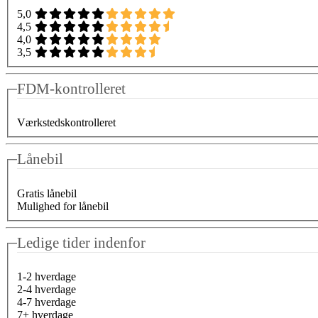
5,0
4,5
4,0
3,5
FDM-kontrolleret
Værkstedskontrolleret
Lånebil
Gratis lånebil
Mulighed for lånebil
Ledige tider indenfor
1-2 hverdage
2-4 hverdage
4-7 hverdage
7+ hverdage