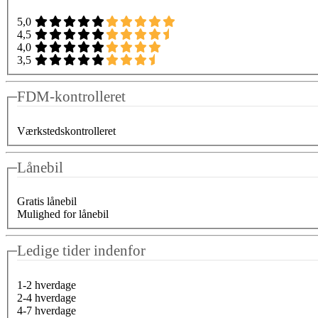
5,0
4,5
4,0
3,5
FDM-kontrolleret
Værkstedskontrolleret
Lånebil
Gratis lånebil
Mulighed for lånebil
Ledige tider indenfor
1-2 hverdage
2-4 hverdage
4-7 hverdage