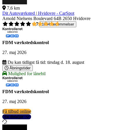
7,6 km
Dit Autoværksted | Hvidovre - CarSpot
Arnold Nielsens Boulevard 64B
2650 Hvidovre
4,7
1004 bedømmelser
FDM værkstedskontrol
27. maj 2026
Du kan tidligst få tid:
tirsdag d. 18. august
Åbningstider
Mulighed for lånebil
FDM værkstedskontrol
27. maj 2026
Få tilbud online
Se detaljer