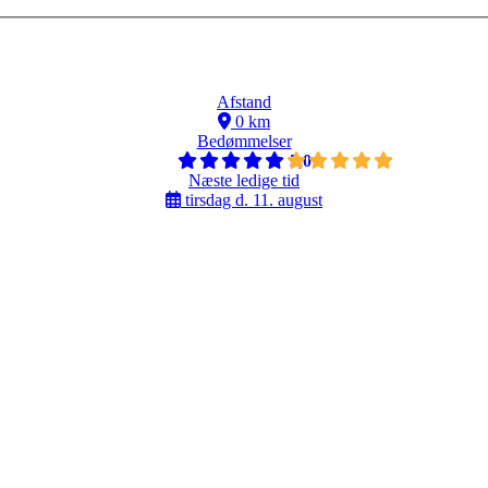
Afstand
0 km
Bedømmelser
5,0
Næste ledige tid
tirsdag d. 11. august