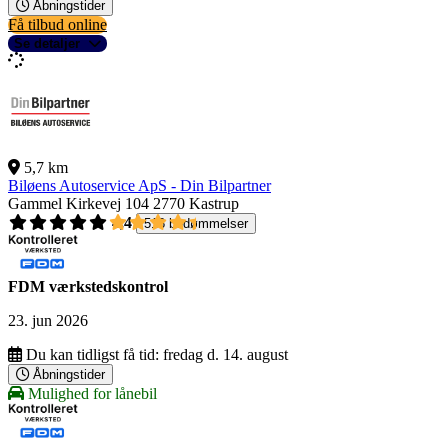
Åbningstider
Få tilbud online
Se detaljer
5,7 km
Biløens Autoservice ApS - Din Bilpartner
Gammel Kirkevej 104
2770 Kastrup
4,4
518 bedømmelser
FDM værkstedskontrol
23. jun 2026
Du kan tidligst få tid:
fredag d. 14. august
Åbningstider
Mulighed for lånebil