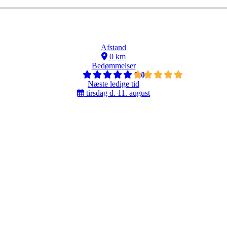
Afstand
0 km
Bedømmelser
5,0
Næste ledige tid
tirsdag d. 11. august