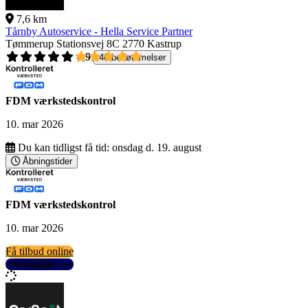
7,6 km
Tårnby Autoservice - Hella Service Partner
Tømmerup Stationsvej 8C
2770 Kastrup
4,9
40 bedømmelser
FDM værkstedskontrol
10. mar 2026
Du kan tidligst få tid:
onsdag d. 19. august
Åbningstider
FDM værkstedskontrol
10. mar 2026
Få tilbud online
Se detaljer