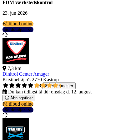
FDM værkstedskontrol
23. jun 2026
Få tilbud online
Se detaljer
7,3 km
Dinitrol Center Amager
Kirstinehøj 55
2770 Kastrup
4,3
8 bedømmelser
Du kan tidligst få tid:
onsdag d. 12. august
Åbningstider
Få tilbud online
Se detaljer