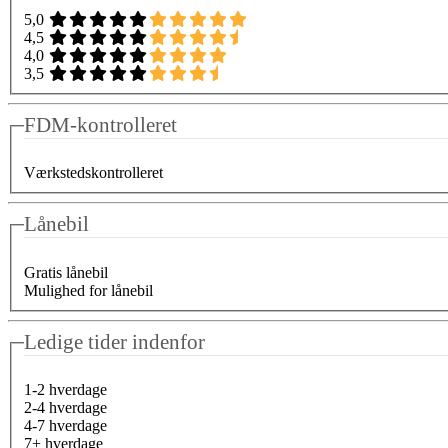
5,0
4,5
4,0
3,5
FDM-kontrolleret
Værkstedskontrolleret
Lånebil
Gratis lånebil
Mulighed for lånebil
Ledige tider indenfor
1-2 hverdage
2-4 hverdage
4-7 hverdage
7+ hverdage