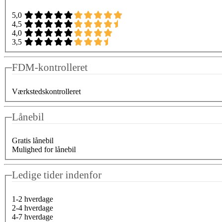
5,0
4,5
4,0
3,5
FDM-kontrolleret
Værkstedskontrolleret
Lånebil
Gratis lånebil
Mulighed for lånebil
Ledige tider indenfor
1-2 hverdage
2-4 hverdage
4-7 hverdage