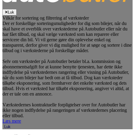
Luk
Vilkår for sortering og filtrering af værksteder
Der er forskellige sorteringsmuligheder for dig som bilejer, når du
skal have et overblik over værkstederne på Autobutler eller når du
har fået tilbud, og skal vælge værksted som kan reparere eller
servicere din bil. Vi vil gerne gøre din oplevelse enkel og
transparent, derfor giver vi dig mulighed for at søge og sortere i dine
tilbud og i værkstederne på forskellige måder.
Selv om værksteder på Autobutler betaler bl.a. kommission og
abonnementsafgift for at kunne benytte tjenesten, har dette ikke
indflydelse på værkstedernes rangering eller visning på Autobutler,
når du som bilejer har bedt om at få tilbud. Dog kan værksteder
tilkøbe eksponering, som fremhæver det enkelte værksted og dets
tilbud. Hvis et værksted har tilkøbt eksponering, angiver vi altid, at
der er tale om en annonce.
Værkstedernes kontraktuelle forpligtelser over for Autobutler har
ikke nogen indflydelse på rangeringen af værkstedernes placering
eller tilbud.
Læs mere
Luk