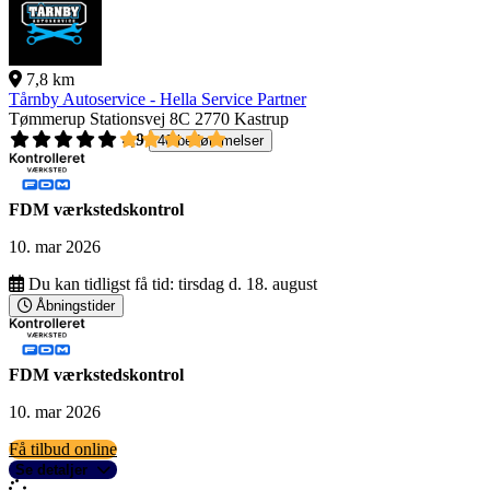
7,8 km
Tårnby Autoservice - Hella Service Partner
Tømmerup Stationsvej 8C
2770 Kastrup
4,9
40 bedømmelser
FDM værkstedskontrol
10. mar 2026
Du kan tidligst få tid:
tirsdag d. 18. august
Åbningstider
FDM værkstedskontrol
10. mar 2026
Få tilbud online
Se detaljer