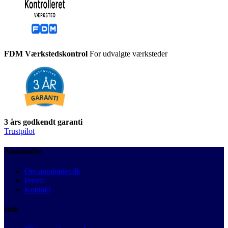
FDM Værkstedskontrol
For udvalgte værksteder
3 års godkendt garanti
Trustpilot
Autobutler
Om autobutler.dk
Presse
Kontakt
Info