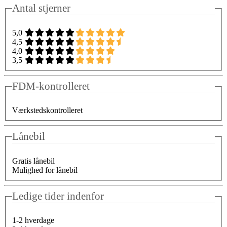
Antal stjerner
5,0
4,5
4,0
3,5
FDM-kontrolleret
Værkstedskontrolleret
Lånebil
Gratis lånebil
Mulighed for lånebil
Ledige tider indenfor
1-2 hverdage