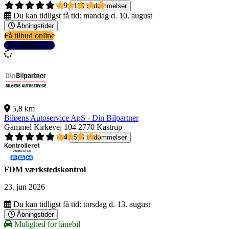
4,9
135 bedømmelser
Du kan tidligst få tid:
mandag d. 10. august
Åbningstider
Få tilbud online
Se detaljer
5,8 km
Biløens Autoservice ApS - Din Bilpartner
Gammel Kirkevej 104
2770 Kastrup
4,4
518 bedømmelser
FDM værkstedskontrol
23. jun 2026
Du kan tidligst få tid:
torsdag d. 13. august
Åbningstider
Mulighed for lånebil