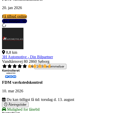
20. jan 2026
Få tilbud online
Se detaljer
8,8 km
3H Automotive - Din Bilpartner
Vandtårnsvej 80
2860 Søborg
4,6
1618 bedømmelser
FDM værkstedskontrol
10. mar 2026
Du kan tidligst få tid:
torsdag d. 13. august
Åbningstider
Mulighed for lånebil