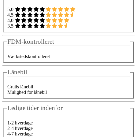
5,0
4,5
4,0
3,5
FDM-kontrolleret
Værkstedskontrolleret
Lånebil
Gratis lånebil
Mulighed for lånebil
Ledige tider indenfor
1-2 hverdage
2-4 hverdage
4-7 hverdage