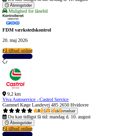
Åbningstider
Mulighed for lånebil
FDM værkstedskontrol
20. maj 2026
Få tilbud online
Se detaljer
9,2 km
Viva Autoservice - Castrol Service
Gammel Køge Landevej 485
2650 Hvidovre
4,8
185 bedømmelser
Du kan tidligst få tid:
mandag d. 10. august
Åbningstider
Få tilbud online
Se detaljer