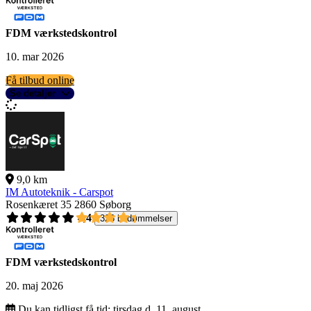
FDM værkstedskontrol
10. mar 2026
Få tilbud online
Se detaljer
9,0 km
IM Autoteknik - Carspot
Rosenkæret 35
2860 Søborg
4,4
326 bedømmelser
FDM værkstedskontrol
20. maj 2026
Du kan tidligst få tid:
tirsdag d. 11. august