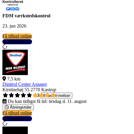
FDM værkstedskontrol
23. jun 2026
Få tilbud online
Se detaljer
7,5 km
Dinitrol Center Amager
Kirstinehøj 55
2770 Kastrup
4,3
8 bedømmelser
Du kan tidligst få tid:
tirsdag d. 11. august
Åbningstider
Få tilbud online
Se detaljer