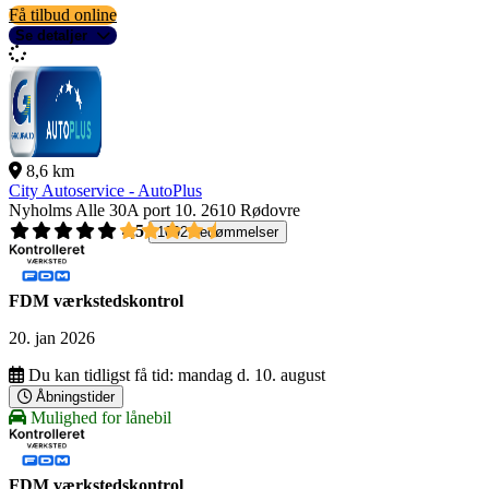
Få tilbud online
Se detaljer
8,6 km
City Autoservice - AutoPlus
Nyholms Alle 30A port 10.
2610 Rødovre
4,5
1092 bedømmelser
FDM værkstedskontrol
20. jan 2026
Du kan tidligst få tid:
mandag d. 10. august
Åbningstider
Mulighed for lånebil
FDM værkstedskontrol