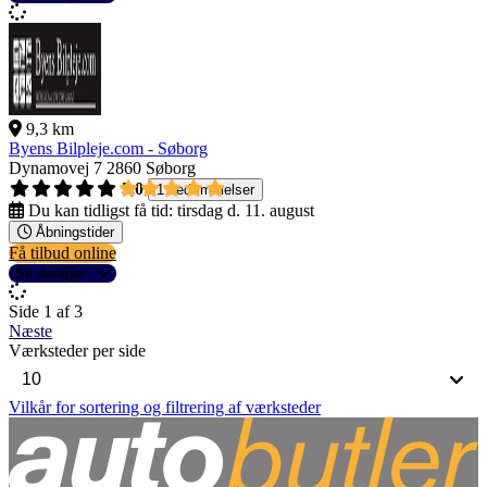
9,3 km
Byens Bilpleje.com - Søborg
Dynamovej 7
2860 Søborg
5,0
1 bedømmelser
Du kan tidligst få tid:
tirsdag d. 11. august
Åbningstider
Få tilbud online
Se detaljer
Side 1 af 3
Næste
Værksteder per side
Vilkår for sortering og filtrering af værksteder