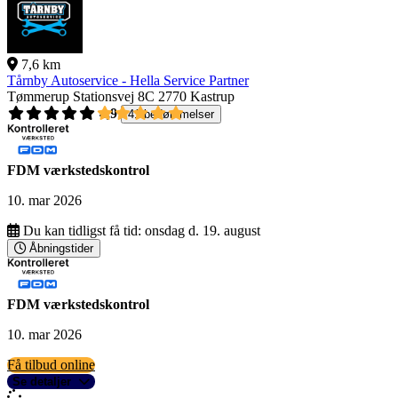
7,6 km
Tårnby Autoservice - Hella Service Partner
Tømmerup Stationsvej 8C
2770 Kastrup
4,9
41 bedømmelser
FDM værkstedskontrol
10. mar 2026
Du kan tidligst få tid:
onsdag d. 19. august
Åbningstider
FDM værkstedskontrol
10. mar 2026
Få tilbud online
Se detaljer