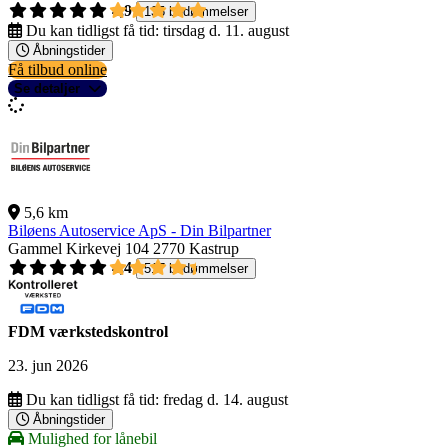
4,9
135 bedømmelser
Du kan tidligst få tid:
tirsdag d. 11. august
Åbningstider
Få tilbud online
Se detaljer
5,6 km
Biløens Autoservice ApS - Din Bilpartner
Gammel Kirkevej 104
2770 Kastrup
4,4
517 bedømmelser
FDM værkstedskontrol
23. jun 2026
Du kan tidligst få tid:
fredag d. 14. august
Åbningstider
Mulighed for lånebil