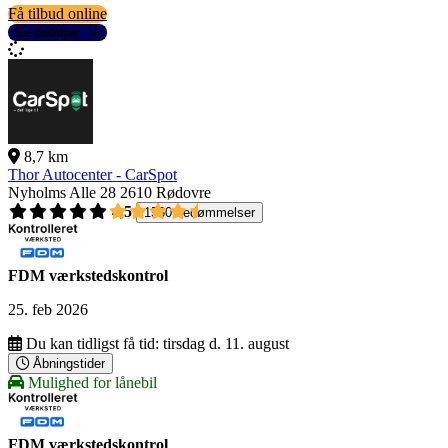
Få tilbud online
Se detaljer
8,7 km
Thor Autocenter - CarSpot
Nyholms Alle 28
2610 Rødovre
4,5
1560 bedømmelser
FDM værkstedskontrol
25. feb 2026
Du kan tidligst få tid:
tirsdag d. 11. august
Åbningstider
Mulighed for lånebil
FDM værkstedskontrol