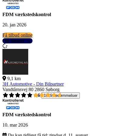
FDM værkstedskontrol
20. jan 2026
Få tilbud online
Se detaljer
9,1 km
3H Automotive - Din Bilpartner
Vandtårnsvej 80
2860 Søborg
4,6
1619 bedømmelser
FDM værkstedskontrol
10. mar 2026
Du kan tidligst få tid:
tirsdag d. 11. august