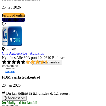
25. feb 2026
Få tilbud online
Se detaljer
8,8 km
City Autoservice - AutoPlus
Nyholms Alle 30A port 10.
2610 Rødovre
4,5
1092 bedømmelser
FDM værkstedskontrol
20. jan 2026
Du kan tidligst få tid:
onsdag d. 12. august
Åbningstider
Mulighed for lånebil