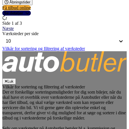
Åbningstider
Få tilbud online
Se detaljer
Side 1 af 3
Næste
Værksteder per side
Vilkår for sortering og filtrering af værksteder
Luk
Vilkår for sortering og filtrering af værksteder
Der er forskellige sorteringsmuligheder for dig som bilejer, når du
skal have et overblik over værkstederne på Autobutler eller når du
har fået tilbud, og skal vælge værksted som kan reparere eller
servicere din bil. Vi vil gerne gøre din oplevelse enkel og
transparent, derfor giver vi dig mulighed for at søge og sortere i dine
tilbud og i værkstederne på forskellige måder.
Selv om værksteder på Autobutler betaler bl.a. kommission og