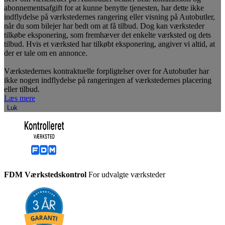
abonnementsafgift for at kunne benytte tjenesten, har dette ikke
indflydelse på værkstedernes rangering eller visning på Autobutler,
når du som bilejer har bedt om at få tilbud. Dog kan værksteder
tilkøbe eksponering, som fremhæver det enkelte værksted og dets
tilbud. Hvis et værksted har tilkøbt eksponering, angiver vi altid, at
der er tale om en annonce.
Værkstedernes kontraktuelle forpligtelser over for Autobutler har
ikke nogen indflydelse på rangeringen af værkstedernes placering
eller tilbud.
Læs mere
Luk
FDM Værkstedskontrol
For udvalgte værksteder