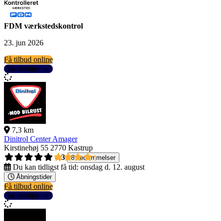
FDM værkstedskontrol
23. jun 2026
Få tilbud online
Se detaljer
7,3 km
Dinitrol Center Amager
Kirstinehøj 55
2770 Kastrup
4,3
8 bedømmelser
Du kan tidligst få tid:
onsdag d. 12. august
Åbningstider
Få tilbud online
Se detaljer