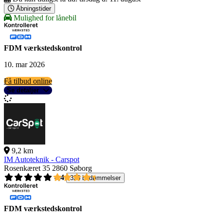
Åbningstider
Mulighed for lånebil
FDM værkstedskontrol
10. mar 2026
Få tilbud online
Se detaljer
9,2 km
IM Autoteknik - Carspot
Rosenkæret 35
2860 Søborg
4,4
326 bedømmelser
FDM værkstedskontrol