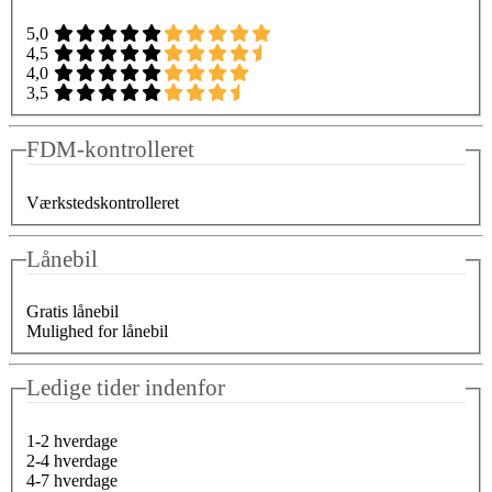
5,0
4,5
4,0
3,5
FDM-kontrolleret
Værkstedskontrolleret
Lånebil
Gratis lånebil
Mulighed for lånebil
Ledige tider indenfor
1-2 hverdage
2-4 hverdage
4-7 hverdage