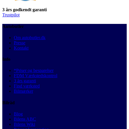
3 års godkendt garanti
Trustpilot
Autobutler
Om autobutler.dk
Presse
Kontakt
Info
*Priser og besparelser
FDM Værkstedskontrol
3 års garanti
Find værksted
Bilmærker
Bilråd
Blog
Bilens ABC
Bilens Wiki