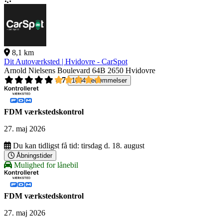
8,1 km
Dit Autoværksted | Hvidovre - CarSpot
Arnold Nielsens Boulevard 64B
2650 Hvidovre
4,7
1004 bedømmelser
FDM værkstedskontrol
27. maj 2026
Du kan tidligst få tid:
tirsdag d. 18. august
Åbningstider
Mulighed for lånebil
FDM værkstedskontrol
27. maj 2026