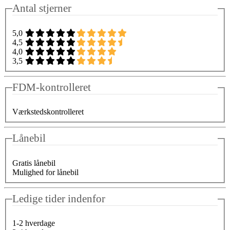
Antal stjerner
5,0
4,5
4,0
3,5
FDM-kontrolleret
Værkstedskontrolleret
Lånebil
Gratis lånebil
Mulighed for lånebil
Ledige tider indenfor
1-2 hverdage