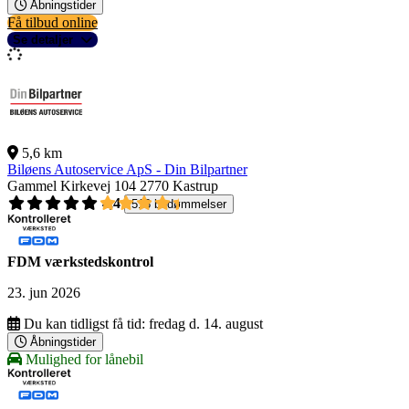
Åbningstider
Få tilbud online
Se detaljer
5,6 km
Biløens Autoservice ApS - Din Bilpartner
Gammel Kirkevej 104
2770 Kastrup
4,4
518 bedømmelser
FDM værkstedskontrol
23. jun 2026
Du kan tidligst få tid:
fredag d. 14. august
Åbningstider
Mulighed for lånebil