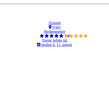
Afstand
0 km
Bedømmelser
5,0
Næste ledige tid
tirsdag d. 11. august