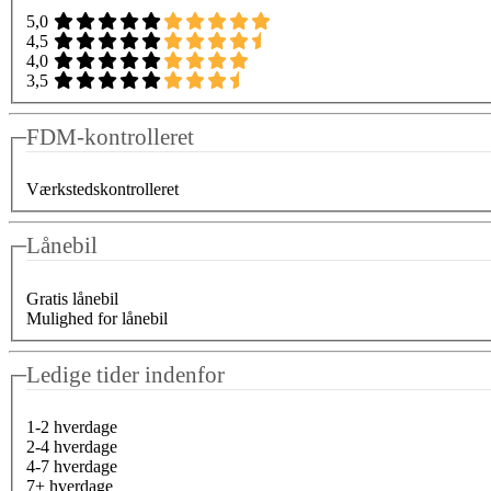
5,0
4,5
4,0
3,5
FDM-kontrolleret
Værkstedskontrolleret
Lånebil
Gratis lånebil
Mulighed for lånebil
Ledige tider indenfor
1-2 hverdage
2-4 hverdage
4-7 hverdage
7+ hverdage