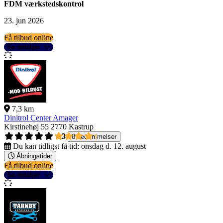
FDM værkstedskontrol
23. jun 2026
Få tilbud online
Se detaljer
7,3 km
Dinitrol Center Amager
Kirstinehøj 55
2770 Kastrup
4,3
8 bedømmelser
Du kan tidligst få tid:
onsdag d. 12. august
Åbningstider
Få tilbud online
Se detaljer