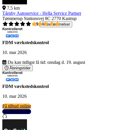
7,5 km
Tårnby Autoservice - Hella Service Partner
Tømmerup Stationsvej 8C
2770 Kastrup
4,9
40 bedømmelser
FDM værkstedskontrol
10. mar 2026
Du kan tidligst få tid:
onsdag d. 19. august
Åbningstider
FDM værkstedskontrol
10. mar 2026
Få tilbud online
Se detaljer