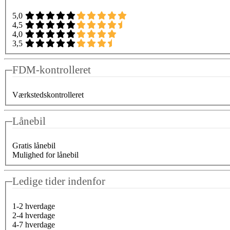
5,0
4,5
4,0
3,5
FDM-kontrolleret
Værkstedskontrolleret
Lånebil
Gratis lånebil
Mulighed for lånebil
Ledige tider indenfor
1-2 hverdage
2-4 hverdage
4-7 hverdage