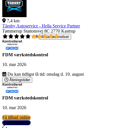
7,4 km
Tårnby Autoservice - Hella Service Partner
Tømmerup Stationsvej 8C
2770 Kastrup
4,9
40 bedømmelser
FDM værkstedskontrol
10. mar 2026
Du kan tidligst få tid:
onsdag d. 19. august
Åbningstider
FDM værkstedskontrol
10. mar 2026
Få tilbud online
Se detaljer