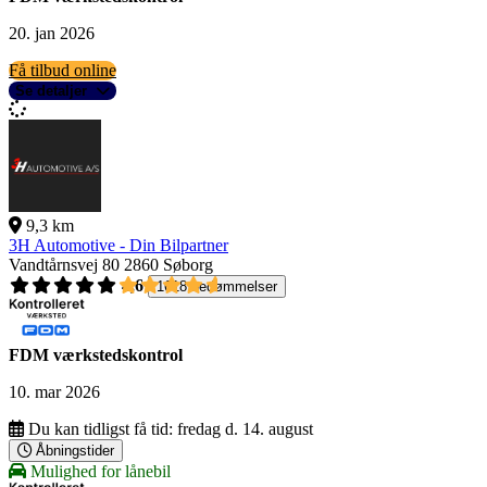
20. jan 2026
Få tilbud online
Se detaljer
9,3 km
3H Automotive - Din Bilpartner
Vandtårnsvej 80
2860 Søborg
4,6
1618 bedømmelser
FDM værkstedskontrol
10. mar 2026
Du kan tidligst få tid:
fredag d. 14. august
Åbningstider
Mulighed for lånebil