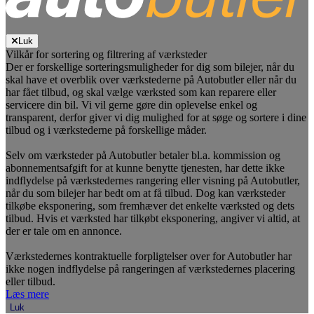
Luk
Vilkår for sortering og filtrering af værksteder
Der er forskellige sorteringsmuligheder for dig som bilejer, når du
skal have et overblik over værkstederne på Autobutler eller når du
har fået tilbud, og skal vælge værksted som kan reparere eller
servicere din bil. Vi vil gerne gøre din oplevelse enkel og
transparent, derfor giver vi dig mulighed for at søge og sortere i dine
tilbud og i værkstederne på forskellige måder.
Selv om værksteder på Autobutler betaler bl.a. kommission og
abonnementsafgift for at kunne benytte tjenesten, har dette ikke
indflydelse på værkstedernes rangering eller visning på Autobutler,
når du som bilejer har bedt om at få tilbud. Dog kan værksteder
tilkøbe eksponering, som fremhæver det enkelte værksted og dets
tilbud. Hvis et værksted har tilkøbt eksponering, angiver vi altid, at
der er tale om en annonce.
Værkstedernes kontraktuelle forpligtelser over for Autobutler har
ikke nogen indflydelse på rangeringen af værkstedernes placering
eller tilbud.
Læs mere
Luk