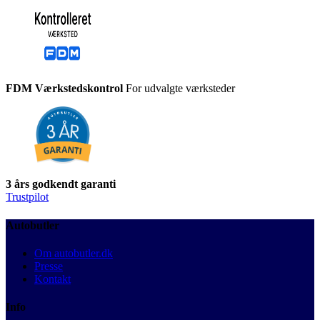
FDM Værkstedskontrol
For udvalgte værksteder
3 års godkendt garanti
Trustpilot
Autobutler
Om autobutler.dk
Presse
Kontakt
Info