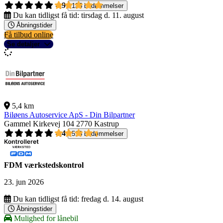
4,9
135 bedømmelser
Du kan tidligst få tid:
tirsdag d. 11. august
Åbningstider
Få tilbud online
Se detaljer
5,4 km
Biløens Autoservice ApS - Din Bilpartner
Gammel Kirkevej 104
2770 Kastrup
4,4
518 bedømmelser
FDM værkstedskontrol
23. jun 2026
Du kan tidligst få tid:
fredag d. 14. august
Åbningstider
Mulighed for lånebil