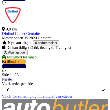
9,8 km
Dinitrol Center Gentofte
Mesterlodden 35
2820 Gentofte
Nyt samarbejde
0 bedømmelser
Du kan tidligst få tid:
tirsdag d. 11. august
Åbningstider
Mulighed for lånebil
Få tilbud online
Se detaljer
Side 1 af 3
Næste
Værksteder per side
Vilkår for sortering og filtrering af værksteder