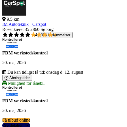
9,5 km
IM Autoteknik - Carspot
Rosenkæret 35
2860 Søborg
4,4
326 bedømmelser
FDM værkstedskontrol
20. maj 2026
Du kan tidligst få tid:
onsdag d. 12. august
Åbningstider
Mulighed for lånebil
FDM værkstedskontrol
20. maj 2026
Få tilbud online
Se detaljer