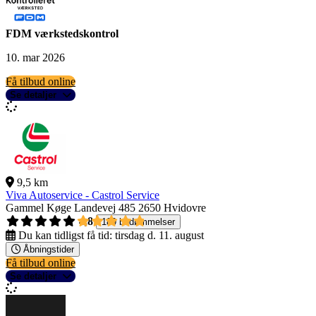
FDM værkstedskontrol
10. mar 2026
Få tilbud online
Se detaljer
9,5 km
Viva Autoservice - Castrol Service
Gammel Køge Landevej 485
2650 Hvidovre
4,8
189 bedømmelser
Du kan tidligst få tid:
tirsdag d. 11. august
Åbningstider
Få tilbud online
Se detaljer