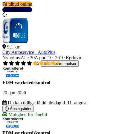
Få tilbud online
Se detaljer
9,1 km
City Autoservice - AutoPlus
Nyholms Alle 30A port 10.
2610 Rødovre
4,5
1093 bedømmelser
FDM værkstedskontrol
20. jan 2026
Du kan tidligst få tid:
tirsdag d. 11. august
Åbningstider
Mulighed for lånebil
FDM værkstedskontrol