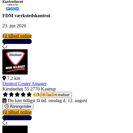
FDM værkstedskontrol
23. jun 2026
Få tilbud online
Se detaljer
7,2 km
Dinitrol Center Amager
Kirstinehøj 55
2770 Kastrup
4,3
8 bedømmelser
Du kan tidligst få tid:
onsdag d. 12. august
Åbningstider
Få tilbud online
Se detaljer