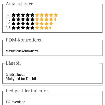
Antal stjerner
5,0
4,5
4,0
3,5
FDM-kontrolleret
Værkstedskontrolleret
Lånebil
Gratis lånebil
Mulighed for lånebil
Ledige tider indenfor
1-2 hverdage