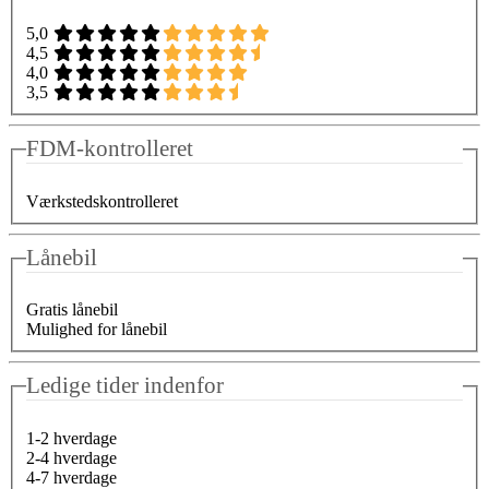
5,0
4,5
4,0
3,5
FDM-kontrolleret
Værkstedskontrolleret
Lånebil
Gratis lånebil
Mulighed for lånebil
Ledige tider indenfor
1-2 hverdage
2-4 hverdage
4-7 hverdage