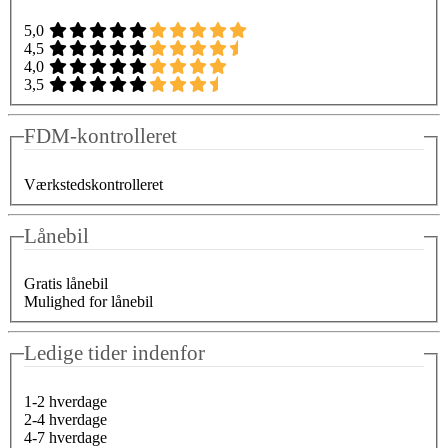
5,0
4,5
4,0
3,5
FDM-kontrolleret
Værkstedskontrolleret
Lånebil
Gratis lånebil
Mulighed for lånebil
Ledige tider indenfor
1-2 hverdage
2-4 hverdage
4-7 hverdage