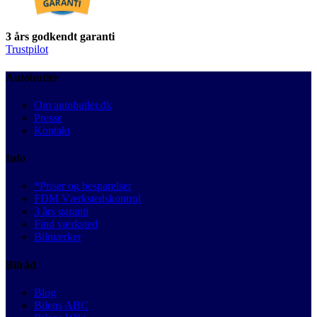
3 års godkendt garanti
Trustpilot
Autobutler
Om autobutler.dk
Presse
Kontakt
Info
*Priser og besparelser
FDM Værkstedskontrol
3 års garanti
Find værksted
Bilmærker
Bilråd
Blog
Bilens ABC