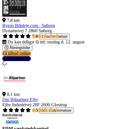
7,8 km
Byens Bilpleje.com - Søborg
Dynamovej 7
2860 Søborg
5,0
1 bedømmelser
Du kan tidligst få tid:
onsdag d. 12. august
Åbningstider
Få tilbud online
Se detaljer
8,1 km
Din Bilpartner Ejby
Ejby Industrivej 28F
2600 Glostrup
4,5
504 bedømmelser
FDM værkstedskontrol