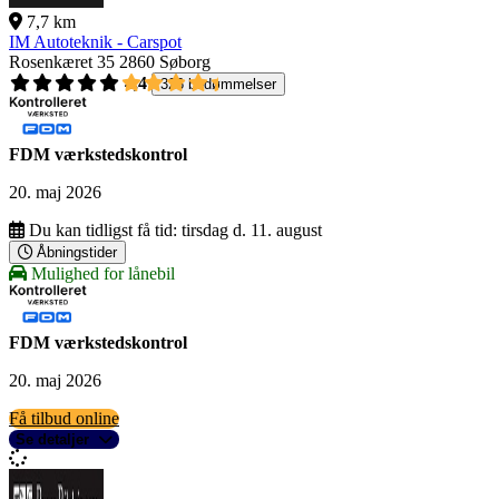
7,7 km
IM Autoteknik - Carspot
Rosenkæret 35
2860 Søborg
4,4
326 bedømmelser
FDM værkstedskontrol
20. maj 2026
Du kan tidligst få tid:
tirsdag d. 11. august
Åbningstider
Mulighed for lånebil
FDM værkstedskontrol
20. maj 2026
Få tilbud online
Se detaljer