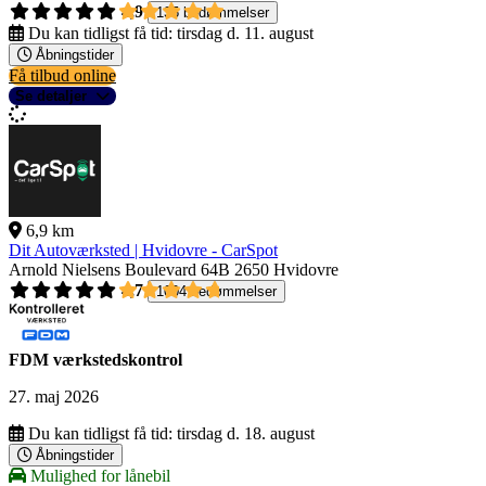
4,9
135 bedømmelser
Du kan tidligst få tid:
tirsdag d. 11. august
Åbningstider
Få tilbud online
Se detaljer
6,9 km
Dit Autoværksted | Hvidovre - CarSpot
Arnold Nielsens Boulevard 64B
2650 Hvidovre
4,7
1004 bedømmelser
FDM værkstedskontrol
27. maj 2026
Du kan tidligst få tid:
tirsdag d. 18. august
Åbningstider
Mulighed for lånebil