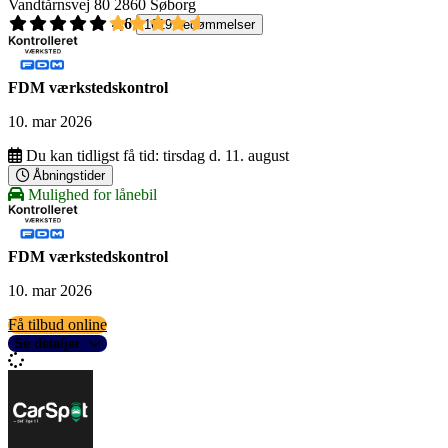
Vandtårnsvej 80
2860 Søborg
4,6
1619 bedømmelser
FDM værkstedskontrol
10. mar 2026
Du kan tidligst få tid:
tirsdag d. 11. august
Åbningstider
Mulighed for lånebil
FDM værkstedskontrol
10. mar 2026
Få tilbud online
Se detaljer