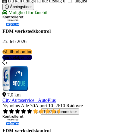
Du kan tidligst få tid:
tirsdag d. 11. august
Åbningstider
Mulighed for lånebil
FDM værkstedskontrol
25. feb 2026
Få tilbud online
Se detaljer
7,0 km
City Autoservice - AutoPlus
Nyholms Alle 30A port 10.
2610 Rødovre
4,5
1092 bedømmelser
FDM værkstedskontrol