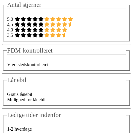
Antal stjerner
5,0
4,5
4,0
3,5
FDM-kontrolleret
Værkstedskontrolleret
Lånebil
Gratis lånebil
Mulighed for lånebil
Ledige tider indenfor
1-2 hverdage