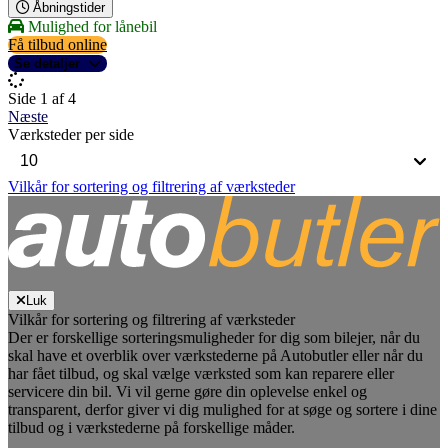
Åbningstider
Mulighed for lånebil
Få tilbud online
Se detaljer
Side 1 af 4
Næste
Værksteder per side
Vilkår for sortering og filtrering af værksteder
Luk
Vilkår for sortering og filtrering af værksteder
Der er forskellige sorteringsmuligheder for dig som bilejer, når du
skal have et overblik over værkstederne på Autobutler eller når du
har fået tilbud, og skal vælge værksted som kan reparere eller
servicere din bil. Vi vil gerne gøre din oplevelse enkel og
transparent, derfor giver vi dig mulighed for at søge og sortere i dine
tilbud og i værkstederne på forskellige måder.