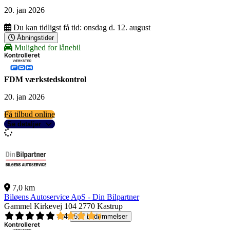
20. jan 2026
Du kan tidligst få tid:
onsdag d. 12. august
Åbningstider
Mulighed for lånebil
FDM værkstedskontrol
20. jan 2026
Få tilbud online
Se detaljer
7,0 km
Biløens Autoservice ApS - Din Bilpartner
Gammel Kirkevej 104
2770 Kastrup
4,4
517 bedømmelser