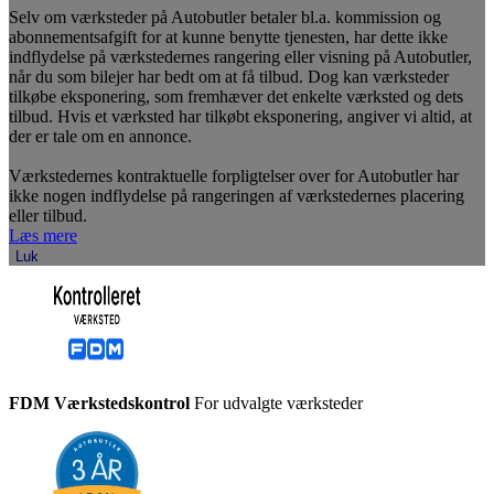
Selv om værksteder på Autobutler betaler bl.a. kommission og
abonnementsafgift for at kunne benytte tjenesten, har dette ikke
indflydelse på værkstedernes rangering eller visning på Autobutler,
når du som bilejer har bedt om at få tilbud. Dog kan værksteder
tilkøbe eksponering, som fremhæver det enkelte værksted og dets
tilbud. Hvis et værksted har tilkøbt eksponering, angiver vi altid, at
der er tale om en annonce.
Værkstedernes kontraktuelle forpligtelser over for Autobutler har
ikke nogen indflydelse på rangeringen af værkstedernes placering
eller tilbud.
Læs mere
Luk
FDM Værkstedskontrol
For udvalgte værksteder